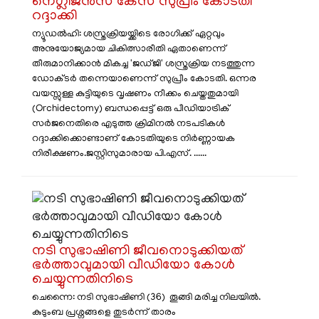
നെഗ്ലിജൻസ് കേസ് സുപ്രീം കോടതി
റദ്ദാക്കി
​ന്യൂഡൽഹി: ശസ്ത്രക്രിയയ്ക്കിടെ രോഗിക്ക് ഏറ്റവും
അനുയോജ്യമായ ചികിത്സാരീതി ഏതാണെന്ന്
തീരുമാനിക്കാൻ മികച്ച 'ജഡ്ജി' ശസ്ത്രക്രിയ നടത്തുന്ന
ഡോക്ടർ തന്നെയാണെന്ന് സുപ്രീം കോടതി. ഒന്നര
വയസ്സുള്ള കുട്ടിയുടെ വൃഷണം നീക്കം ചെയ്തതുമായി
(Orchidectomy) ബന്ധപ്പെട്ട് ഒരു പീഡിയാട്രിക്
സർജനെതിരെ എടുത്ത ക്രിമിനൽ നടപടികൾ
റദ്ദാക്കിക്കൊണ്ടാണ് കോടതിയുടെ നിർണ്ണായക
നിരീക്ഷണം. ​ജസ്റ്റിസുമാരായ പി.എസ്. ......
നടി സുഭാഷിണി ജീവനൊടുക്കിയത്
ഭർത്താവുമായി വീഡിയോ കോൾ
ചെയ്യുന്നതിനിടെ
ചെന്നൈ: നടി സുഭാഷിണി (36) തൂങ്ങി മരിച്ച നിലയിൽ.
കുടുംബ പ്രശ്നങ്ങളെ തുടർന്ന് താരം