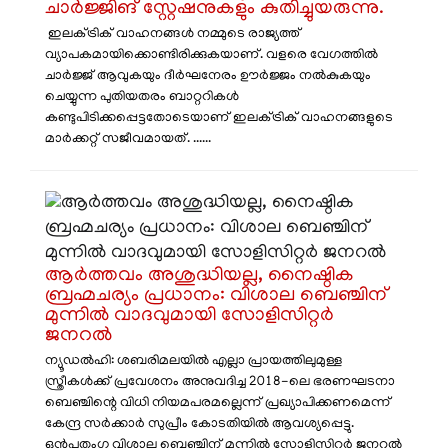
ചാർജ്ജിങ് സ്റ്റേഷനുകളും കുതിച്ചുയരുന്നു.
ഇലക്ട്രിക് വാഹനങ്ങൾ നമ്മുടെ രാജ്യത്ത്
വ്യാപകമായിക്കൊണ്ടിരിക്കുകയാണ്. വളരെ വേഗത്തിൽ
ചാർജ്ജ് ആവുകയും ദീർഘനേരം ഊർജ്ജം നൽകുകയും
ചെയ്യുന്ന പുതിയതരം ബാറ്ററികൾ
കണ്ടുപിടിക്കപ്പെട്ടതോടെയാണ് ഇലക്ട്രിക് വാഹനങ്ങളുടെ
മാർക്കറ്റ് സജീവമായത്. ......
​ആർത്തവം അശുദ്ധിയല്ല, നൈഷ്ഠിക
ബ്രഹ്മചര്യം പ്രധാനം: വിശാല ബെഞ്ചിന്
മുന്നിൽ വാദവുമായി സോളിസിറ്റർ
ജനറൽ
ന്യൂഡൽഹി: ശബരിമലയിൽ എല്ലാ പ്രായത്തിലുമുള്ള
സ്ത്രീകൾക്ക് പ്രവേശനം അനുവദിച്ച 2018-ലെ ഭരണഘടനാ
ബെഞ്ചിന്റെ വിധി നിയമപരമല്ലെന്ന് പ്രഖ്യാപിക്കണമെന്ന്
കേന്ദ്ര സർക്കാർ സുപ്രീം കോടതിയിൽ ആവശ്യപ്പെട്ടു.
ഒൻപതംഗ വിശാല ബെഞ്ചിന് മുന്നിൽ സോളിസിറ്റർ ജനറൽ