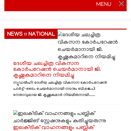
MENU
Togg
navig
NEWS :: NATIONAL
ദേശീയ ചലച്ചിത്ര വികസന
കോർപറേഷൻ ചെയർമാനായി ജി.
കൃഷ്ണകുമാറിനെ നിയമിച്ചു
ന്യൂഡൽഹി: ദേശീയ ചലച്ചിത്ര വികസന കോർപറേഷൻ
പാർട്ട്-ടൈം ചെയർമാനായി നടനും ബി.ജെ.പി
നേതാവുമായ ജി. കൃഷ്ണകുമാർ നിയമിതനായി.......
ഇലക്ട്രിക് വാഹനങ്ങളും പബ്ലിക്