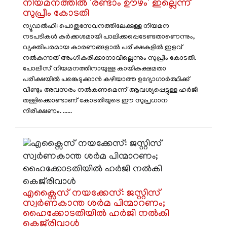
നിയമനത്തിൽ 'രണ്ടാം ഊഴം' ഇല്ലെന്ന്
സുപ്രീം കോടതി
​ന്യൂഡൽഹി: പൊതുസേവനത്തിലേക്കുള്ള നിയമന
നടപടികൾ കർക്കശമായി പാലിക്കപ്പെടേണ്ടതാണെന്നും,
വ്യക്തിപരമായ കാരണങ്ങളാൽ പരീക്ഷകളിൽ ഇളവ്
നൽകുന്നത് അംഗീകരിക്കാനാവില്ലെന്നും സുപ്രീം കോടതി.
പോലീസ് നിയമനത്തിനായുള്ള കായികക്ഷമതാ
പരീക്ഷയിൽ പങ്കെടുക്കാൻ കഴിയാത്ത ഉദ്യോഗാർത്ഥിക്ക്
വീണ്ടും അവസരം നൽകണമെന്ന് ആവശ്യപ്പെട്ടുള്ള ഹർജി
തള്ളിക്കൊണ്ടാണ് കോടതിയുടെ ഈ സുപ്രധാന
നിരീക്ഷണം. ......
​എക്സൈസ് നയക്കേസ്: ജസ്റ്റിസ്
സ്വർണകാന്ത ശർമ പിന്മാറണം;
ഹൈക്കോടതിയിൽ ഹർജി നൽകി
കെജ്‌രിവാൾ