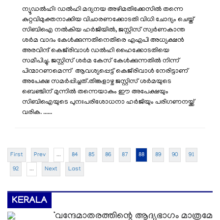
ന്യൂഡൽഹി: ഡൽഹി മദ്യനയ അഴിമതിക്കേസിൽ തന്നെ
കുറ്റവിമുക്തനാക്കിയ വിചാരണക്കോടതി വിധി ചോദ്യം ചെയ്ത്
സിബിഐ നൽകിയ ഹർജിയിൽ, ജസ്റ്റിസ് സ്വർണകാന്ത
ശർമ വാദം കേൾക്കുന്നതിനെതിരെ എഎപി അധ്യക്ഷൻ
അരവിന്ദ് കെജ്‌രിവാൾ ഡൽഹി ഹൈക്കോടതിയെ
സമീപിച്ചു. ജസ്റ്റിസ് ശർമ കേസ് കേൾക്കുന്നതിൽ നിന്ന്
പിന്മാറണമെന്ന് ആവശ്യപ്പെട്ട് കെജ്‌രിവാൾ നേരിട്ടാണ്
അപേക്ഷ സമർപ്പിച്ചത്. ​തിങ്കളാഴ്ച ജസ്റ്റിസ് ശർമയുടെ
ബെഞ്ചിന് മുന്നിൽ തന്നെയാകും ഈ അപേക്ഷയും
സിബിഐയുടെ പുനഃപരിശോധനാ ഹർജിയും പരിഗണനയ്ക്ക്
വരിക. ......
First
Prev
...
84
85
86
87
88
89
90
91
92
...
Next
Last
KERALA
‘വന്ദേമാതരത്തിന്റെ ആദ്യഭാഗം മാത്രമേ