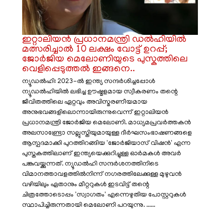
ഇറ്റാലിയൻ പ്രധാനമന്ത്രി ഡൽഹിയിൽ
മത്സരിച്ചാൽ 10 ലക്ഷം വോട്ട് ഉറപ്പ്;
ജോർജിയ മെലോണിയുടെ പുസ്കത്തിലെ
വെളിപ്പെടുത്തൽ ഇങ്ങനെ..
ന്യൂഡൽഹി: 2023-ൽ ഇന്ത്യ സന്ദർശിച്ചപ്പോൾ
ന്യൂഡൽഹിയിൽ ലഭിച്ച ഊഷ്മളമായ സ്വീകരണം തന്റെ
ജീവിതത്തിലെ ഏറ്റവും അവിസ്മരണീയമായ
അനുഭവങ്ങളിലൊന്നായിരുന്നുവെന്ന് ഇറ്റാലിയൻ
പ്രധാനമന്ത്രി ജോർജിയ മെലോണി. മാധ്യമപ്രവർത്തകൻ
അലസാണ്ട്രോ സല്ലുസ്തിയുമായുള്ള ദീർഘസംഭാഷണങ്ങളെ
ആസ്പദമാക്കി പുറത്തിറങ്ങിയ 'ജോർജിയാസ് വിഷൻ' എന്ന
പുസ്തകത്തിലാണ് ഇന്ത്യയെക്കുറിച്ചുള്ള ഓർമകൾ അവർ
പങ്കുവയ്ക്കുന്നത്. ന്യൂഡൽഹി സന്ദർശനത്തിനിടെ
വിമാനത്താവളത്തിൽനിന്ന് നഗരത്തിലേക്കുള്ള മുഴുവൻ
വഴിയിലും ഏതാനും മീറ്ററുകൾ ഇടവിട്ട് തന്റെ
ചിത്രത്തോടൊപ്പം 'സ്വാഗതം' എന്നെഴുതിയ പോസ്റ്ററുകൾ
സ്ഥാപിച്ചിരുന്നതായി മെലോണി പറയുന്നു. ......