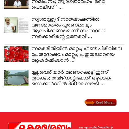
സമീപനം; സ്വാഗതാർഹം 'മൈ
പൊലീസ്' ...
സ്വാതന്ത്ര്യദിനാഘോഷത്തിൽ
വന്ദേമാതരം പൂർണമായും
ആലപിക്കണമെന്ന് സംസ്ഥാന
സർക്കാരിന്റെ ഉത്തരവ് ...
സമരരീതിയിൽ മാറ്റം; ഫണ്ട് പിരിവിലെ
പേരുദോഷവും മാറ്റും; പുതുതലമുറയെ
ആകർഷിക്കാൻ ...
മുല്ലപ്പെരിയാർ അണക്കെട്ട് ഇന്ന്
തുറക്കും; തമിഴ്നാട്ടിലേക്ക് ഒഴുക്കുക
സെക്കൻഡിൽ 350 ഘനയടി ...
കേരളചരിത്രത്തിന്റെ