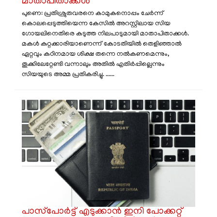
മാതാപിതാക്കൾ
പുണെ: പ്രതിശ്രുതവരനെ കാമുകനൊപ്പം ചേർന്ന്
കൊലപ്പെടുത്തിയെന്ന കേസിൽ അറസ്റ്റിലായ സിയ
ഗോയലിനെതിരെ കടുത്ത നിലപാടുമായി മാതാപിതാക്കൾ.
മകൾ കുറ്റക്കാരിയാണെന്ന് കോടതിയിൽ തെളിഞ്ഞാൽ
ഏറ്റവും കഠിനമായ ശിക്ഷ തന്നെ നൽകണമെന്നും,
തൂക്കിലേറ്റേണ്ടി വന്നാലും അതിൽ എതിർപ്പില്ലെന്നും
സിയയുടെ അമ്മ പ്രതികരിച്ചു. ......
പാസ്‌പോർട്ട് എടുക്കാൻ ഇനി പോക്കറ്റ്