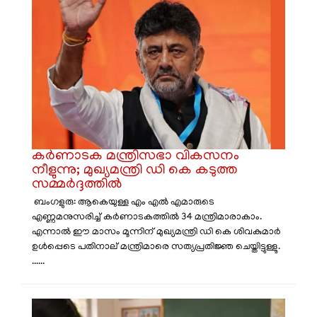
കർണാടക മന്ത്രിസഭാ വികസനം
നീളുന്നു; മുഖ്യമന്ത്രി ഡി കെ കടുത്ത
സമ്മർദ്ദത്തിൽ
ബംഗളുരു: ആകെയുള്ള എം എൽ എമാരുടെ
എണ്ണമനുസരിച്ച് കർണാടകത്തിൽ 34 മന്ത്രിമാരാകാം.
എന്നാൽ ഈ മാസം മൂന്നിന് മുഖ്യമന്ത്രി ഡി കെ ശിവകുമാർ
ഉൾപ്പെടെ പതിനാല് മന്ത്രിമാരെ സത്യപ്രതിജ്ഞ ചെയ്തിട്ടുള്ളൂ.
......