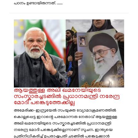
പഠനം ഉണ്ടായിരുന്നത്. ......
ആയത്തുള്ള അലി ഖമനേയിയുടെ
സംസ്കാരച്ചടങ്ങിൽ പ്രധാനമന്ത്രി നരേന്ദ്ര
മോദി പങ്കെടുത്തേക്കില്ല
അമേരിക്ക–ഇസ്രയേൽ സംയുക്ത വ്യോമാക്രമണത്തിൽ
കൊല്ലപ്പെട്ട ഇറാന്റെ പരമോന്നത നേതാവ് ആയത്തുള്ള
അലി ഖമനേയിയുടെ സംസ്കാരച്ചടങ്ങിൽ പ്രധാനമന്ത്രി
നരേന്ദ്ര മോദി പങ്കെടുക്കില്ലെന്നാണ് സൂചന. ഇന്ത്യയെ
പ്രതിനിധീകരിച്ച് ഉപരാഷ്ട്രപതി ചടങ്ങിൽ പങ്കെടുക്കാൻ