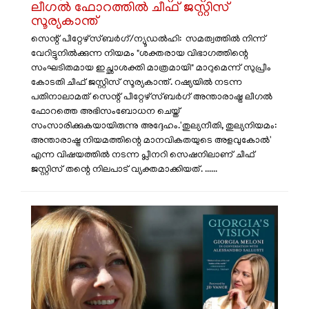
ലീഗൽ ഫോറത്തിൽ ചീഫ് ജസ്റ്റിസ്
സൂര്യകാന്ത്
​സെന്റ് പീറ്റേഴ്‌സ്ബർഗ്/ന്യൂഡൽഹി: സമത്വത്തിൽ നിന്ന്
വേറിട്ടുനിൽക്കുന്ന നിയമം "ശക്തരായ വിഭാഗത്തിന്റെ
സംഘടിതമായ ഇച്ഛാശക്തി മാത്രമായി" മാറുമെന്ന് സുപ്രീം
കോടതി ചീഫ് ജസ്റ്റിസ് സൂര്യകാന്ത്. റഷ്യയിൽ നടന്ന
പതിനാലാമത് സെന്റ് പീറ്റേഴ്‌സ്ബർഗ് അന്താരാഷ്ട്ര ലീഗൽ
ഫോറത്തെ അഭിസംബോധന ചെയ്ത്
സംസാരിക്കുകയായിരുന്നു അദ്ദേഹം. ​'തുല്യനീതി, തുല്യനിയമം:
അന്താരാഷ്ട്ര നിയമത്തിന്റെ മാനവികതയുടെ അളവുകോൽ'
എന്ന വിഷയത്തിൽ നടന്ന പ്ലീനറി സെഷനിലാണ് ചീഫ്
ജസ്റ്റിസ് തന്റെ നിലപാട് വ്യക്തമാക്കിയത്. ......