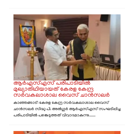
ആർഎസ്എസ് പരിപാടിയിൽ
മുഖ്യാതിഥിയായത് കേരള കേന്ദ്ര
സർവകലാശാല വൈസ് ചാൻസലർ
കാഞ്ഞങ്ങാട്: കേരള കേന്ദ്ര സർവകലാശാല വൈസ്
ചാൻസലർ സിദ്ധു പി. അൽഗൂർ ആർഎസ്എസ് സംഘടിപ്പിച്ച
പരിപാടിയിൽ പങ്കെടുത്തത് വിവാദമാകുന്നു.......