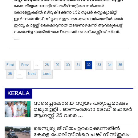
കോടതിയുടെ നോട്ടീസ്. തമിഴ്‌നാട്ടിലെ സർക്കാർ
കോളേജുകളിൽ ഒഴിവുകിടക്കുന്ന 152 സൂപ്പർ സ്പെഷ്യാലിറ്റി
ഇൻ-സർവീസ് സീറ്റുകൾ ഈ അധ്യയന വർഷത്തിൽ ഓൾ
ഇന്ത്യ ക്വാട്ടയ്ക്ക് കൈമാറുന്നത് തടയണമെന്ന് ആവശ്യപ്പെട്ട്
സമർപ്പിച്ച ഹർജിയിലാണ് കോടതി നടപടി. ​ജസ്റ്റിസ് ബി.വി.
......
First
Prev
...
28
29
30
31
32
33
34
35
36
...
Next
Last
KERALA
സപ്ലൈകോയെ സ്വയം പര്യാപ്തമാക്കും
മുഖ്യമന്ത്രി . ഓണംമെഗാ ട്രേഡ് ഫെയർ
ആഗസ്റ്റ് 25 വരെ ...
സ്വൈര്യ ജീവിതം ഉറപ്പാക്കുന്നതില്‍
കേരള പോലീസിന്‍റെ പങ്ക് നിസ്തുലം