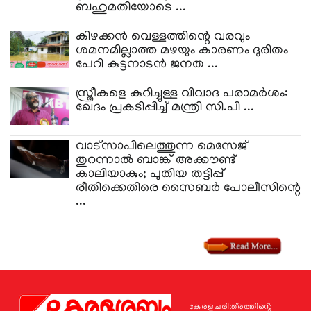
ബഹുമതിയോടെ ...
കിഴക്കൻ വെള്ളത്തിന്റെ വരവും
ശമനമില്ലാത്ത മഴയും കാരണം ദുരിതം
പേറി കുട്ടനാടൻ ജനത ...
സ്ത്രീകളെ കുറിച്ചുള്ള വിവാദ പരാമർശം:
ഖേദം പ്രകടിപ്പിച്ച് മന്ത്രി സി.പി ...
വാട്സാപിലെത്തുന്ന മെസേജ്
തുറന്നാൽ ബാങ്ക് അക്കൗണ്ട്
കാലിയാകും; പുതിയ തട്ടിപ്പ്
രീതിക്കെതിരെ സൈബർ പോലീസിന്റെ
...
കേരളചരിത്രത്തിന്റെ