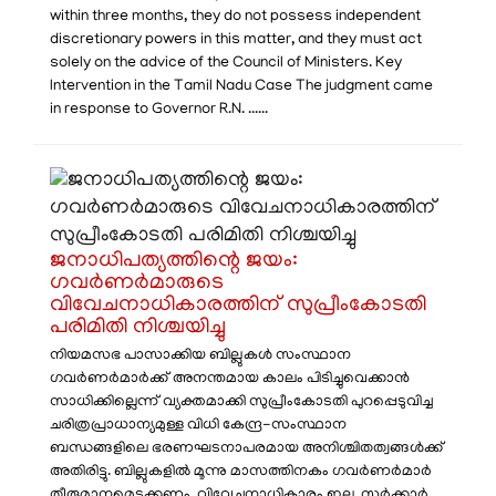
within three months, they do not possess independent
discretionary powers in this matter, and they must act
solely on the advice of the Council of Ministers. Key
Intervention in the Tamil Nadu Case The judgment came
in response to Governor R.N. ......
ജനാധിപത്യത്തിന്റെ ജയം:
ഗവർണർമാരുടെ
വിവേചനാധികാരത്തിന് സുപ്രീംകോടതി
പരിമിതി നിശ്ചയിച്ചു
നിയമസഭ പാസാക്കിയ ബില്ലുകൾ സംസ്ഥാന
ഗവർണർമാർക്ക് അനന്തമായ കാലം പിടിച്ചുവെക്കാൻ
സാധിക്കില്ലെന്ന് വ്യക്തമാക്കി സുപ്രീംകോടതി പുറപ്പെടുവിച്ച
ചരിത്രപ്രാധാന്യമുള്ള വിധി കേന്ദ്ര-സംസ്ഥാന
ബന്ധങ്ങളിലെ ഭരണഘടനാപരമായ അനിശ്ചിതത്വങ്ങൾക്ക്
അതിരിട്ടു. ബില്ലുകളിൽ മൂന്നു മാസത്തിനകം ഗവർണർമാർ
തീരുമാനമെടുക്കണം, വിവേചനാധികാരം ഇല്ല, സർക്കാർ