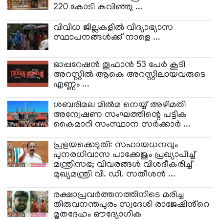
220 കോടി കവിഞ്ഞു ...
വിവിധ ജില്ലകളിൽ വിദ്യാഭ്യാസ
സ്ഥാപനങ്ങൾക്ക് നാളെ ...
ഓപ്പറേഷന്‍ തൂഫാന്‍ 53 പേര്‍ കൂടി
അറസ്റ്റില്‍ ആകെ അറസ്റ്റിലായവരുടെ
എണ്ണം ...
ശബരിമല മിൽമ നെയ്യ് അഴിമതി
അന്വേഷണ സംഘത്തിന്റെ പട്ടിക
കൈമാറി സംസ്ഥാന സർക്കാർ ...
പ്രളയക്കെടുതി: സഹായധനവും
പുനരധിവാസ പാക്കേജും പ്രഖ്യാപിച്ച്
മന്ത്രിസഭ; വിവരങ്ങൾ വിശദീകരിച്ച്
മുഖ്യമന്ത്രി വി. ഡി. സതീശൻ ...
രക്ഷാപ്രവര്‍ത്തനത്തിനിടെ മരിച്ച
തിരുവനന്തപുരം സ്വദേശി രാജേഷിൻ്റെ
മൃതദേഹം ഔദ്യോഗിക