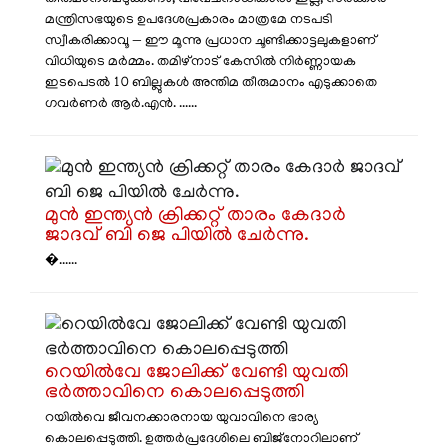
മന്ത്രിസഭയുടെ ഉപദേശപ്രകാരം മാത്രമേ നടപടി
സ്വീകരിക്കാവൂ — ഈ മൂന്നു പ്രധാന ചൂണ്ടിക്കാട്ടലുകളാണ്
വിധിയുടെ മർമ്മം. തമിഴ്നാട് കേസിൽ നിർണ്ണായക
ഇടപെടൽ 10 ബില്ലുകൾ അന്തിമ തീരുമാനം എടുക്കാതെ
ഗവർണർ ആർ.എൻ. ......
മുൻ ഇന്ത്യൻ ക്രിക്കറ്റ് താരം കേദാർ
ജാദവ് ബി ജെ പിയില്‍ ചേർന്നു.
�......
റെയിൽവേ ജോലിക്ക് വേണ്ടി യുവതി
ഭർത്താവിനെ കൊലപ്പെടുത്തി
റയിൽവെ ജീവനക്കാരനായ യുവാവിനെ ഭാര്യ
കൊലപ്പെടുത്തി. ഉത്തർപ്രദേശിലെ ബിജ്‌നോറിലാണ്