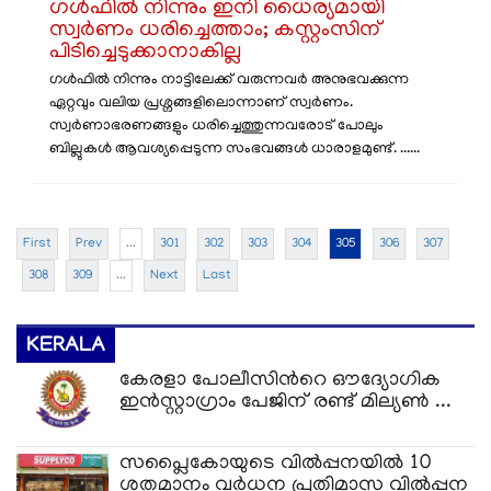
​ഗൾഫിൽ നിന്നും ഇനി ധൈര്യമായി
സ്വർണം ധരിച്ചെത്താം; കസ്റ്റംസിന്
പിടിച്ചെടുക്കാനാകില്ല
​ഗൾഫിൽ നിന്നും നാട്ടിലേക്ക് വരുന്നവർ അനുഭവക്കുന്ന
ഏറ്റവും വലിയ പ്രശ്നങ്ങളിലൊന്നാണ് സ്വർണം.
സ്വർണാഭരണങ്ങളും ധരിച്ചെത്തുന്നവരോട് പോലും
ബില്ലുകൾ ആവശ്യപ്പെടുന്ന സംഭവങ്ങൾ ധാരാളമുണ്ട്. ......
First
Prev
...
301
302
303
304
305
306
307
308
309
...
Next
Last
KERALA
കേരളാ പോലീസിന്‍റെ ഔദ്യോഗിക
ഇന്‍സ്റ്റാഗ്രാം പേജിന് രണ്ട് മില്യണ്‍ ...
സപ്ലൈകോയുടെ വിൽപ്പനയിൽ 10
ശതമാനം വർധന പ്രതിമാസ വിൽപ്പന