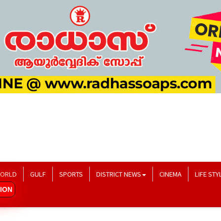
ORLD
GULF
SPORTS
DISTRICT NEWS
CINEMA
LIFE STY
ION