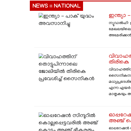
NEWS :: NATIONAL
ഇന്ത്യാ 
ന്യൂ‍ഡൽഹി∙
മേഖലയിലെ 
അമേരിക്കൻപ്
വിവാഹത്
തിരികെ
വിവാഹത്തിന
സൈനികനാണ്
മധ്യപ്രദേ
എന്ന എയർഫ
മാതൃകയും അഭ
ഓപ്പറേഷ
അഞ്ച് ക
ഓപ്പറേഷൻ സി