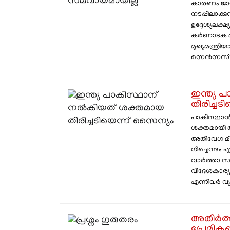
കാരണം ജാതി
നടപ്പിലാക്ക
ഉദ്ദേശ്യലക
കർണാടക മുഖ
മുഖ്യമന്ത്ര
സെൻസസ് നടത
ഇന്ത്യ
തിരിച്ച
പാകിസ്ഥാൻ 
ശക്തമായി തി
അതിവേഗ മി
ഗിച്ചെന്നും
വാർത്താ സ
വിദേശകാര്യ
എന്നിവർ വ്യക്
അതിര്‍ത്
പ്രേമിക