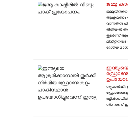
ജമ്മു കാ
ജമ്മുവിന്‍റ
ആക്രമണം നട
വന്നതിനു 
രീതിയില്‍ 
തുടർന്ന് ആള
മിനിറ്റിന
ദേശീയ മാധ്യമങ
ഇന്ത്യയ
ഡ്രോണു
ഉപയോഗിച്
ന്യൂഡൽഹി: 
ഡ്രോണുകളും
ഭട്ടിൻഡയി
നിന്നാണ് ഇക്