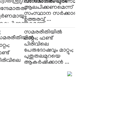
വന്ദേമാതരം പൂർണമായും
ആലപിക്കണമെന്ന്
സംസ്ഥാന സർക്കാരിന്റെ
ഉത്തരവ് ...
സമരരീതിയിൽ
മാറ്റം; ഫണ്ട്
പിരിവിലെ
പേരുദോഷവും മാറ്റും;
പുതുതലമുറയെ
ആകർഷിക്കാൻ ...