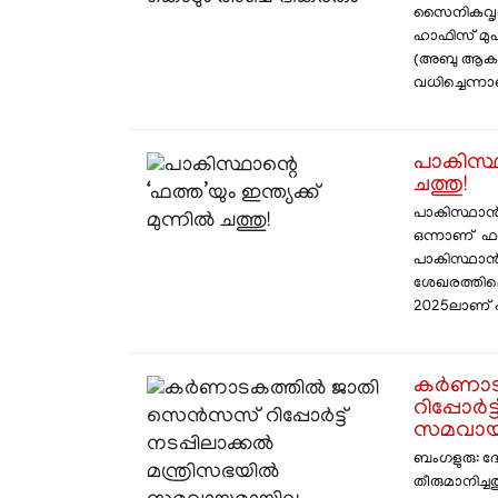
സൈനികവൃത്ത
ഹാഫിസ് മുഹ
(അബു ആകാഷ
വധിച്ചെന്നാണ
പാകിസ്ഥാ
ചത്തു!
പാകിസ്ഥാൻ
ഒന്നാണ് ഫത
പാകിസ്ഥാൻ 
ശേഖരത്തില
2025ലാണ് പാ
കർണാട
റിപ്പോർട
സമവായമ
ബംഗളുരു: 
തീരുമാനിച്