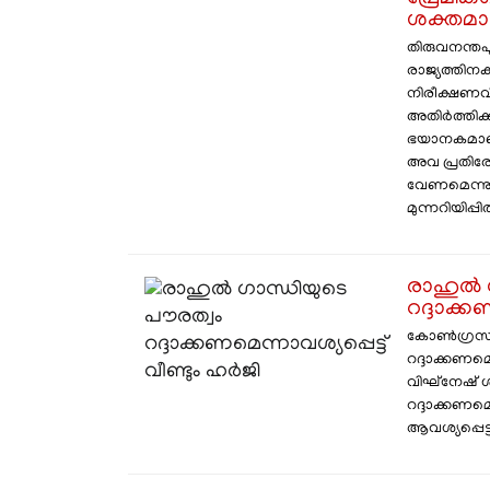
ശക്തമാ
തിരുവനന്തപു
രാജ്യത്തിനകത
നിരീക്ഷണവി
അതിര്‍ത്തിക്
ഭയാനകമാണ് അ
അവ പ്രതിര
വേണമെന്നു
മുന്നറിയിപ്പിൽ
രാഹുൽ ഗ
റദ്ദാക്ക
കോൺഗ്രസ് 
റദ്ദാക്കണമെ
വിഘ്നേഷ് ശ
റദ്ദാക്കണമെ
ആവശ്യപ്പെട്ട