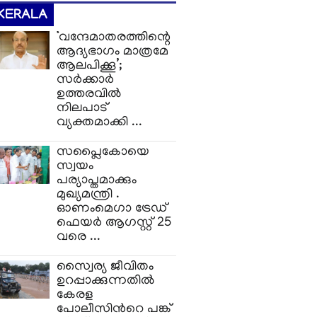
KERALA
‘വന്ദേമാതരത്തിന്റെ
ആദ്യഭാഗം മാത്രമേ
ആലപിക്കൂ’;
സർക്കാർ
ഉത്തരവിൽ
നിലപാട്
വ്യക്തമാക്കി ...
സപ്ലൈകോയെ
സ്വയം
പര്യാപ്തമാക്കും
മുഖ്യമന്ത്രി .
ഓണംമെഗാ ട്രേഡ്
ഫെയർ ആഗസ്റ്റ് 25
വരെ ...
സ്വൈര്യ ജീവിതം
ഉറപ്പാക്കുന്നതില്‍
കേരള
പോലീസിന്‍റെ പങ്ക്