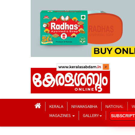
KERALA
NIYAMASABHA
NATIONAL
W
MAGAZINES
GALLERY
SUBSCRIPT