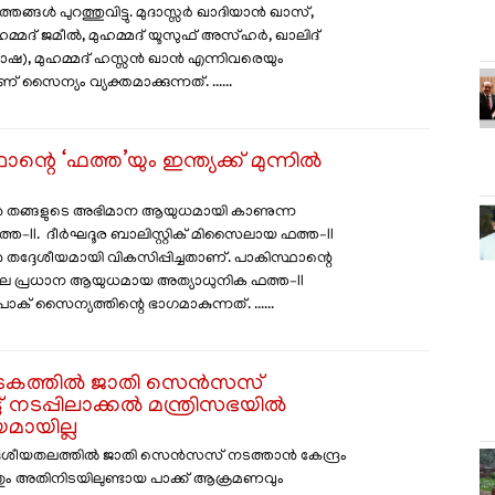
ങ്ങൾ പുറത്തുവിട്ടു. മുദാസ്സർ ഖാദിയാൻ ഖാസ്,
മ്മദ് ജമീൽ, മുഹമ്മദ് യൂസുഫ് അസ്ഹർ, ഖാലിദ്
), മുഹമ്മദ് ഹസ്സൻ ഖാൻ എന്നിവരെയും
് സൈന്യം വ്യക്തമാക്കുന്നത്. ......
ന്റെ ‘ഫത്ത’യും ഇന്ത്യക്ക് മുന്നിൽ
 തങ്ങളുടെ അഭിമാന ആയുധമായി കാണുന്ന
്ത–II. ദീർഘദൂര ബാലിസ്റ്റിക് മിസൈലായ ഫത്ത–II
തദ്ദേശീയമായി വികസിപ്പിച്ചതാണ്. പാകിസ്ഥാന്റെ
െ പ്രധാന ആയുധമായ അത്യാധുനിക ഫത്ത–II
ക് സൈന്യത്തിന്റെ ഭാ​ഗമാകുന്നത്. ......
കത്തിൽ ജാതി സെൻസസ്
്ട് നടപ്പിലാക്കൽ മന്ത്രിസഭയിൽ
ായില്ല
ദേശീയതലത്തിൽ ജാതി സെൻസസ് നടത്താൻ കേന്ദ്രം
ചതും അതിനിടയിലുണ്ടായ പാക്ക് ആക്രമണവും