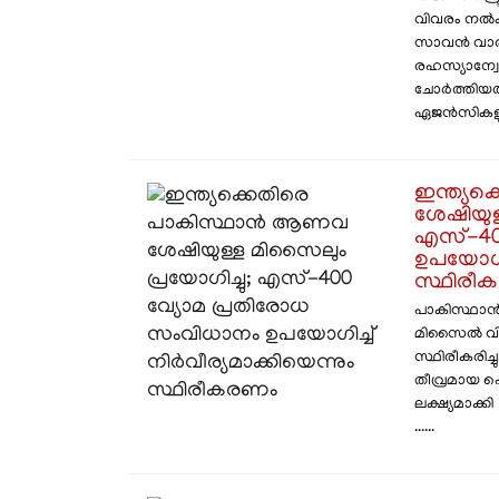
വിവരം നല്‍ക
സാവൻ വാർത്
രഹസ്യാന്വേ
ചോർത്തിയത
ഏജൻസികളും
ഇന്ത്യ
ശേഷിയുള
എസ്-40
ഉപയോ​ഗിച
സ്ഥിരീ
പാകിസ്ഥാൻ
മിസൈൽ വിക്
സ്ഥിരീകരിച്
തീവ്രമായ ഷ
ലക്ഷ്യമാക്
......