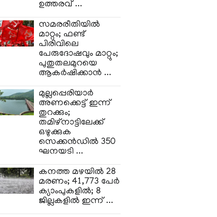
ഉത്തരവ് ...
സമരരീതിയിൽ
മാറ്റം; ഫണ്ട്
പിരിവിലെ
പേരുദോഷവും മാറ്റും;
പുതുതലമുറയെ
ആകർഷിക്കാൻ ...
മുല്ലപ്പെരിയാർ
അണക്കെട്ട് ഇന്ന്
തുറക്കും;
തമിഴ്നാട്ടിലേക്ക്
ഒഴുക്കുക
സെക്കൻഡിൽ 350
ഘനയടി ...
കനത്ത മഴയിൽ 28
മരണം; 41,773 പേർ
ക്യാംപുകളിൽ; 8
ജില്ലകളിൽ ഇന്ന് ...