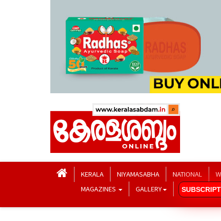
KERALA
NIYAMASABHA
NATIONAL
W
MAGAZINES
GALLERY
SUBSCRIPT