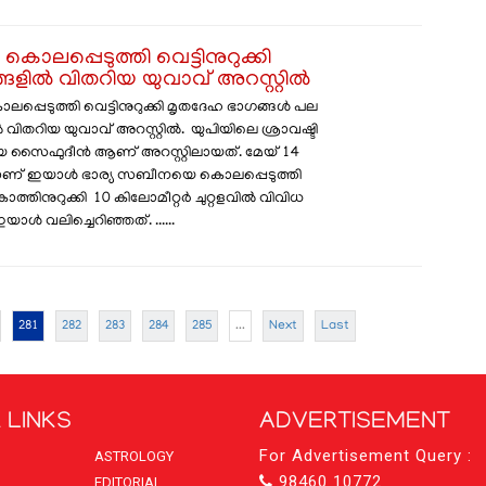
കൊലപ്പെടുത്തി വെട്ടിനുറുക്കി
ങളിൽ വിതറിയ യുവാവ് അറസ്റ്റിൽ
പ്പെടുത്തി വെട്ടിനുറുക്കി മൃതദേഹ ഭാ​ഗങ്ങൾ പല
വിതറിയ യുവാവ് അറസ്റ്റിൽ. യുപിയിലെ ശ്രാവഷ്ടി
യ സൈഫുദീൻ ആണ് അറസ്റ്റിലായത്. മേയ് 14
ാണ് ഇയാൾ ഭാര്യ സബീനയെ കൊലപ്പെടുത്തി
്തിനുറുക്കി 10 കിലോമീറ്റർ ചുറ്റളവിൽ വിവിധ
ാൾ വലിച്ചെറിഞ്ഞത്. ......
281
282
283
284
285
...
Next
Last
 LINKS
ADVERTISEMENT
For Advertisement Query :
ASTROLOGY
98460 10772
EDITORIAL