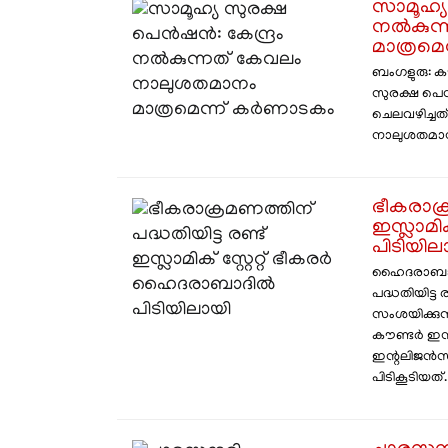
സാമൂഹ്യ
നൽകുന്
മാത്രമ
ബംഗളുരു: ക
സുരക്ഷ പ
ചെലവഴിച്ചത
നാലുശതമാനം മ
ഭീകരാക്ര
ഇസ്ലാമി
പിടിയില
ഹൈദരാബാദ
പദ്ധതിയിട്ട 
സംശയിക്കു
കൗണ്ടർ ഇന്
ഇന്റലിജൻസ
പിടികൂടിയത്. ..