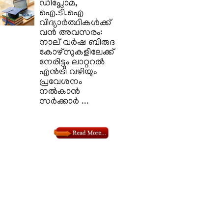
​ഡിപ്ലോമ,
ഐ.ടി.ഐ
വിദ്യാർത്ഥികൾക്ക്
വൻ അവസരം:
നാല് വർഷ ബിരുദ
കോഴ്‌സുകളിലേക്ക്
നേരിട്ടും ലാറ്ററൽ
എൻട്രി വഴിയും
പ്രവേശനം
നൽകാൻ
സർക്കാർ ...