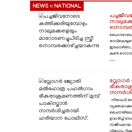
NEWS :: NATIONAL
പച്ചജീവ
നാലുമക്ക
നൊമ്പരക്
ഹൈദരാബാദി
രാവിലെയുണ്ട
ഇപ്പോഴിതാ,
കണ്ട നൊമ്പര
......
വ്ലോഗർ 
ഭീകരാക്
സന്ദർശ
നിരവധി തവ
വ്യക്തമാക്ക
ചൈനയിലേക്ക
ഉദ്ധരിച്ച്‌ 
സജീവമായ വ
വിഭാഗം റിക്