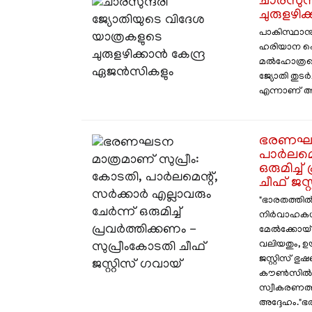
ചാരസുന്
ചുരുളഴി
പാകിസ്ഥാനു 
ഹരിയാന പൊല
മൽഹോത്രയെ ക
ജ്യോതി തുട
എന്നാണ് അന
ഭരണഘടന
പാർലമെന
ഒരുമിച്ച
ചീഫ് ജസ്
"ഭാരതത്തിൽ
നിർവാഹകശാ
മേൽക്കോയ്മ 
വലിയതും, ഉ
ജസ്റ്റിസ് 
കൗൺസിൽ ഓഫ
സ്വീകരണത്
അദ്ദേഹം."ഭ