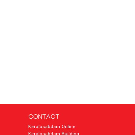
CONTACT
Keralasabdam Online
Keralasabdam Building