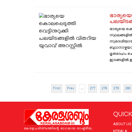
ഭാര്യയെ 
പലയിടങ്
ഭാര്യയെ കൊല
സ്ഥലങ്ങളിൽ 
സ്വദേശിയാ
ബുധനാഴ്ചയ
മൃതദേഹം കൊത
ഇടങ്ങളിൽ ഇയ
First
Prev
...
277
278
279
280
QUICK
ABOUT US
കേരളചരിത്രത്തിന്റെ ഭാഗമായ രാഷ്ട്രീയ,
KERALA