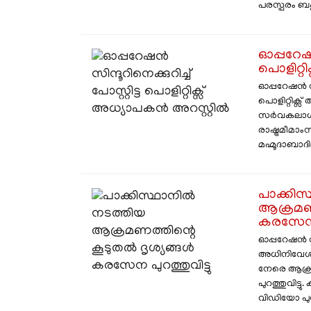
പരസ്പരം ബ
ഓപ്പറേഷൻ 
പൊളിറ്റ
ഓപ്പറേഷൻ സി
പൊളിറ്റിക്സ
സർവകലാശ
രാഷ്ട്രമീമ
മഹ്മൂദാബാദി
പാക്കിസ
ആക്രമണത
കരസേന പ
ഓപ്പറേഷൻ സ
അധിനിവേശ ക
നേരെ ആക്ര
പുറത്തുവിട
വിഡിയോ പുറത്ത