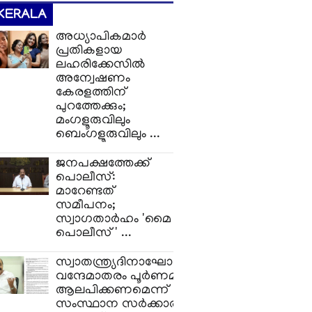
KERALA
അധ്യാപികമാർ
പ്രതികളായ
ലഹരിക്കേസിൽ
അന്വേഷണം
കേരളത്തിന്
പുറത്തേക്കും;
മംഗളൂരുവിലും
ബെംഗളൂരുവിലും ...
ജനപക്ഷത്തേക്ക്
പൊലീസ്:
മാറേണ്ടത്
സമീപനം;
സ്വാഗതാർഹം 'മൈ
പൊലീസ്' ...
സ്വാതന്ത്ര്യദിനാഘോഷത്തിൽ
വന്ദേമാതരം പൂർണമായും
ആലപിക്കണമെന്ന്
സംസ്ഥാന സർക്കാരിന്റെ