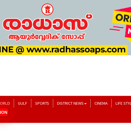
ORLD
GULF
SPORTS
DISTRICT NEWS
CINEMA
LIFE STY
ION