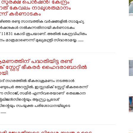
 സുരക്ഷ പെൻഷൻ: കേന്ദ്രം
നത് കേവലം നാലുശതമാനം
െന്ന് കർണാടകം
ഴിഞ്ഞ രണ്ടു സാമ്പത്തിക വർഷങ്ങളിൽ സാമൂഹ്യ
െൻഷനുകൾ നൽകുന്നതിനായി കർണാടകം
് 11831 കോടി രൂപയാണ്. അതിൽ കേന്ദ്രവിഹിതം
ാത്രമാണെന്ന് മുഖ്യമന്ത്രി സിദ്ധരാമയ്യ. ......
മണത്തിന് പദ്ധതിയിട്ട രണ്ട്
ക് സ്റ്റേറ്റ് ഭീകരർ ഹൈദരാബാദിൽ
ായി
് നഗരത്തിൽ ഭീകരാക്രമണം നടത്താൻ
രണ്ടുപേർ അറസ്റ്റിൽ. ഇസ്ലാമിക് സ്റ്റേറ്റ് ഭീകരരെന്ന്
ന്ന സിറാജ്, സമീർ എന്നിവരെയാണ് തെലങ്കാന
റലിജൻസിന്റെയും ആന്ധ്ര പ്രദേശ്
ിന്റെയും സംയുക്ത പരിശോധനയിലൂടെ
....