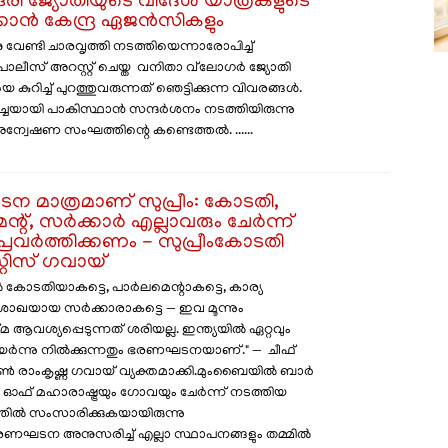
ദരി ജ്യോതിയുടെ വിദേശ യാത്രകളുടെ
ക്കാൻ കേന്ദ്ര ഏജൻസികളും
വേണ്ടി ചാരവൃത്തി നടത്തിയെന്നാരോപിച്ച്
ീസ് അറസ്റ്റ് ചെയ്ത വനിതാ വ്‍ലോഗർ ജ്യോതി
ുറിച്ച് പുറത്തുവരുന്നത് ഞെട്ടിക്കുന്ന വിവരങ്ങൾ.
ർച്ചയായി പാകിസ്ഥാൻ സന്ദർശനം നടത്തിയിരുന്നു
്വേഷണ സംഘത്തിന്റെ കണ്ടെത്തൽ. ......
 മാത്രമാണ് സുപ്രീം: കോടതി,
്റ്, സർക്കാർ എല്ലാവരും ചേർന്ന്
് പ്രവർത്തിക്കണം - സുപ്രീംകോടതി
റ്റിസ് ഗവായ്
 കോടതിയാകട്ടെ, പാർലമെന്റാകട്ടെ, കാര്യ
ഖയായ സർക്കാരാകട്ടെ — ഇവ മൂന്നും
ആവശ്യപ്പെടുന്നത് ശരിയല്ല. ഇന്ത്യയിൽ ഏറ്റവും
യർന്നു നിൽക്കുന്നതും ഭരണഘടനയാണ്." — ചീഫ്
ഭുഷൺ രാംകൃഷ്ണ ഗവായ് വ്യക്തമാക്കി.മുംബൈയിൽ ബാർ
് മഹാരാഷ്ട്രയും ഗോവയും ചേർന്ന് നടത്തിയ
തിൽ സംസാരിക്കുകയായിരുന്നു
രണഘടന അനുസരിച്ച് എല്ലാ സ്ഥാപനങ്ങളും തമ്മിൽ