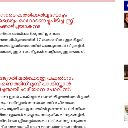
നോടെ കത്തിക്കരിയുമ്പോഴും
ളെയും മാറോടണച്ചുപിടിച്ച സ്ത്രീ
കാഴ്ച്ചയാകുന്നു
ലെ ചാർമിനാറിനടുത്ത് ഇന്നലെ
ായ തീപിടുത്തത്തിൽ 17 പേരാണ് വെന്തുമരിച്ചത്.
 രക്ഷാപ്രവർത്തനത്തിൽ പങ്കെടുത്തവർ വീടുകളിൽ
പ്പെടുത്തുന്ന കാഴ്ച്ചകൾ വെളിപ്പെടുത്തുകയാണ്.
ജ്യോതി മല്‍ഹോത്ര പഹല്‍ഗാം
രമണത്തിന് മുമ്പ് പാകിസ്താൻ
ിച്ചതായി ഹരിയാന പോലീസ്.
ണ ഇവർ പാകിസ്താൻ സന്ദർശിച്ചതായി അധികൃതർ
ുന്നു. പാകിസ്താൻ സന്ദർശനത്തിനു പിന്നാലെ
ും ജ്യോതി യാത്രനടത്തിയിട്ടുണ്ടെന്ന് പോലീസിനെ
ദേശീയ പത്രങ്ങൾ ചെയ്യുന്നു. സാമൂഹിക മാധ്യമങ്ങളില്‍
ീഡിയോ ക്രിയേറ്റർമാരെ പാക് രഹസ്യാന്വേഷണ
രൂട്ട് ചെയ്യുന്നതായി കേന്ദ്ര രഹസ്യാന്വേഷണ വിഭാഗം