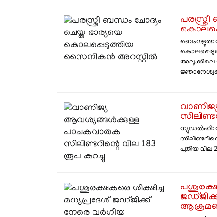
പരസ്ത്രീ
കൊലപ്പ
ബെംഗളൂരു:
കൊലപ്പെടു
താലൂക്കില
ജ്ഞാനേശ്വറെ
വാണിജ്
സിലിണ്ടറ
ന്യൂഡൽഹി:
സിലിണ്ടറിന്
പുതിയ വില 2,
പശുരക്ഷ
ജഡ്ജിക
ആക്രമണ