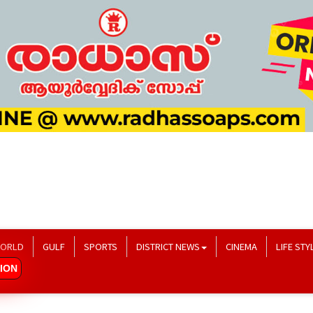
ORLD
GULF
SPORTS
DISTRICT NEWS
CINEMA
LIFE STY
ION