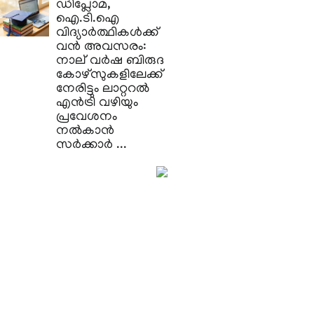
​ഡിപ്ലോമ,
ഐ.ടി.ഐ
വിദ്യാർത്ഥികൾക്ക്
വൻ അവസരം:
നാല് വർഷ ബിരുദ
കോഴ്‌സുകളിലേക്ക്
നേരിട്ടും ലാറ്ററൽ
എൻട്രി വഴിയും
പ്രവേശനം
നൽകാൻ
സർക്കാർ ...