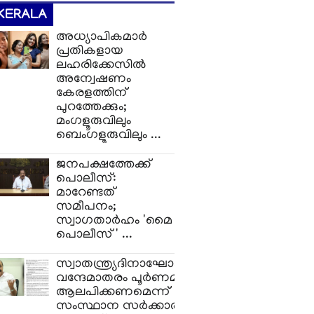
KERALA
അധ്യാപികമാർ
പ്രതികളായ
ലഹരിക്കേസിൽ
അന്വേഷണം
കേരളത്തിന്
പുറത്തേക്കും;
മംഗളൂരുവിലും
ബെംഗളൂരുവിലും ...
ജനപക്ഷത്തേക്ക്
പൊലീസ്:
മാറേണ്ടത്
സമീപനം;
സ്വാഗതാർഹം 'മൈ
പൊലീസ്' ...
സ്വാതന്ത്ര്യദിനാഘോഷത്തിൽ
വന്ദേമാതരം പൂർണമായും
ആലപിക്കണമെന്ന്
സംസ്ഥാന സർക്കാരിന്റെ