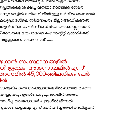
പശുസംരക്ഷണത്തിന്റെ പേരിൽ തല്ലിക്കൊന്ന
പ്രതികളെ ശിക്ഷിച്ച വനിതാ ജഡ്ജിക്ക് നേരെ
ാധ്യമങ്ങളിൽ വലിയ രീതിയിലുള്ള വർഗീയ സൈബർ
മധ്യപ്രദേശിലെ നർമദാപുരം ജില്ലാ അഡീഷണൽ
്റ്റ് ആൻഡ് സെഷൻസ് ജഡ്ജിയായ തബസ്സം ഖാന്
അവരുടെ മതപരമായ ഐഡന്റിറ്റി മുൻനിർത്തി
ക്രമണം നടക്കുന്നത്. ......
ിഴക്കൻ സംസ്ഥാനങ്ങളിൽ
ുതി രൂക്ഷം; അരുണാചലിൽ മൂന്ന്
അസമിൽ 45,000ത്തിലധികം പേർ
തിൽ
 വടക്കുകിഴക്കൻ സംസ്ഥാനങ്ങളിൽ കനത്ത മഴയെ
ടായ പ്രളയവും ഉരുൾപൊട്ടലും ജനജീവിതത്തെ
ാധിച്ചു. അരുണാചൽ പ്രദേശിൽ മിന്നൽ
ം ഉരുൾപൊട്ടലിലും മൂന്ന് പേർ മരിച്ചതായി അധികൃതർ
.