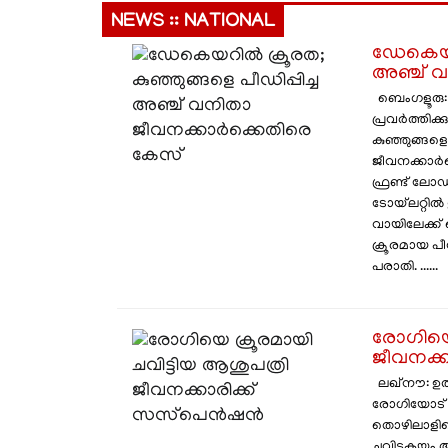
NEWS :: NATIONAL
ഡേകെയറി
അഞ്ച് 
ബെംഗളൂരു: 
പ്രവർത്തിക്
കുഞ്ഞുങ്ങളെ
ജീവനക്കാർക
ഫ്രണ്ട് ലോ
ടോയ്‌ലറ്റിൽ
വായിലേക്ക് 
ക്രൂരമായ 
പരാതി. ......
രോഗിയെ 
ജീവനക്
ലഖ്‌നൗ: ഉത
രോഗിയോട് 
തൊഴിലാളിക
ചവിട്ടുകയും