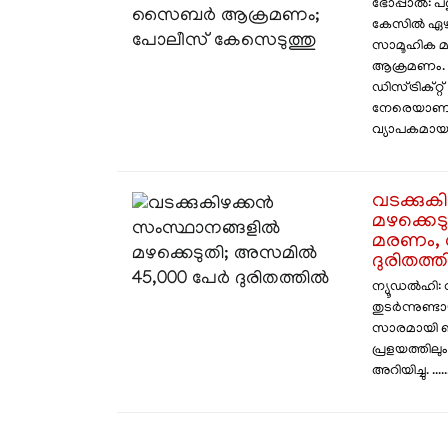
​ഭോപ്പാൽ: 
കേസിൽ ഏഴ് 
സാമൂഹിക മ
ആക്രമണം. 
ഡിസ്ട്രിക
നേരെയാണ് 
വ്യാപകമായ ആ
വടക്കുക
മഴക്കെട
മരണം, 
ദുരിതത്
ന്യൂഡൽഹി:
തുടർന്നുണ്
സാരമായി ബ
പ്രളയത്തിലു
അറിയിച്ചു. .....