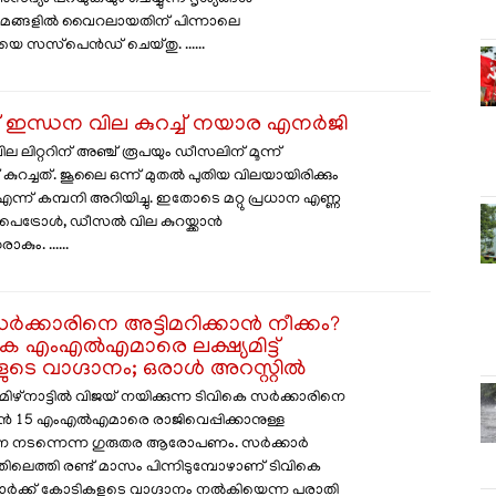
മങ്ങളിൽ വൈറലായതിന് പിന്നാലെ
യെ സസ്‌പെൻഡ് ചെയ്തു. ......
ത് ഇന്ധന വില കുറച്ച്‌ നയാര എനര്‍ജി
ില ലിറ്ററിന് അഞ്ച് രൂപയും ഡീസലിന് മൂന്ന്
ുറച്ചത്. ജൂലൈ ഒന്ന് മുതല്‍ പുതിയ വിലയായിരിക്കും
്ന് കമ്പനി അറിയിച്ചു. ഇതോടെ മറ്റു പ്രധാന എണ്ണ
െട്രോള്‍, ഡീസല്‍ വില കുറയ്ക്കാന്‍
കും. ......
ർക്കാരിനെ അട്ടിമറിക്കാൻ നീക്കം?
കെ എംഎൽഎമാരെ ലക്ഷ്യമിട്ട്
ടെ വാഗ്ദാനം; ഒരാൾ അറസ്റ്റിൽ
ിഴ്നാട്ടിൽ വിജയ് നയിക്കുന്ന ടിവികെ സർക്കാരിനെ
കാൻ 15 എംഎൽഎമാരെ രാജിവെപ്പിക്കാനുള്ള
 നടന്നെന്ന ഗുരുതര ആരോപണം. സർക്കാർ
ലെത്തി രണ്ട് മാസം പിന്നിടുമ്പോഴാണ് ടിവികെ
്ക് കോടികളുടെ വാഗ്ദാനം നൽകിയെന്ന പരാതി