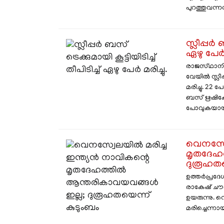
പുറത്തുവന്നത്.
സ്ലീപ്പർ ബ
ഏഴു പേർ മ
രാജസ്‌ഥാനി
വേയിൽ സ്ലീപ്പ
മരിച്ചു. 22 
ബസ് ഋഷികേ
പോവുകയായിരുന
വെനസ്വേ
മൃതദേഹ
ദുരൂഹതയ
ഉത്തർപ്രദ
രാകേഷ് ചൗ
ഉയരുന്നു.
മരിച്ചെന്നായി