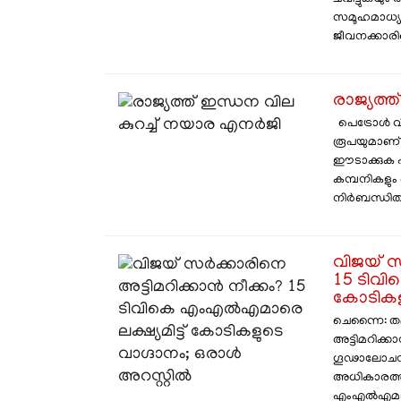
സമൂഹമാധ്യ
ജീവനക്കാരി
രാജ്യത്
പെട്രോള്‍ വ
രൂപയുമാണ് ക
ഈടാക്കുക എന
കമ്പനികളും പ
നിര്‍ബന്ധിതരാ
വിജയ് സ
15 ടിവി
കോടികളു
ചെന്നൈ: തമ
അട്ടിമറിക്
ഗൂഢാലോചന
അധികാരത്തി
എംഎൽഎമാർക