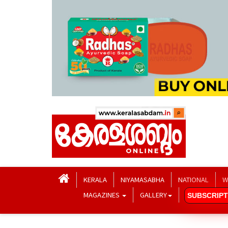
KERALA
NIYAMASABHA
NATIONAL
W
MAGAZINES
GALLERY
SUBSCRIPT