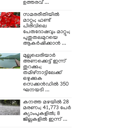
ഉത്തരവ് ...
സമരരീതിയിൽ
മാറ്റം; ഫണ്ട്
പിരിവിലെ
പേരുദോഷവും മാറ്റും;
പുതുതലമുറയെ
ആകർഷിക്കാൻ ...
മുല്ലപ്പെരിയാർ
അണക്കെട്ട് ഇന്ന്
തുറക്കും;
തമിഴ്നാട്ടിലേക്ക്
ഒഴുക്കുക
സെക്കൻഡിൽ 350
ഘനയടി ...
കനത്ത മഴയിൽ 28
മരണം; 41,773 പേർ
ക്യാംപുകളിൽ; 8
ജില്ലകളിൽ ഇന്ന് ...