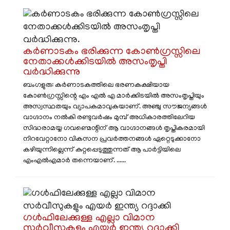
കർണാടകം ഭരിക്കുന്ന കോൺഗ്രസ്സിലെ
നേതാക്കൾക്കിടയിൽ അസംതൃപ്തി
വർദ്ധിക്കുന്നു
ബംഗളുരു: കർണാടകത്തിലെ ഭരണകക്ഷിയായ
കോൺഗ്രസ്സിന്റെ എം എൽ എ മാർക്കിടയിൽ അസംതൃപ്തിയും
അസ്വസ്ഥതയും വ്യാപകമാവുകയാണ്. അഞ്ചു സൗജന്യങ്ങൾ
വാഗ്ദാനം നൽകി രണ്ടുവർഷം മുമ്പ് അധികാരത്തിലേറിയ
സിദ്ധരാമയ്യ ഗവണ്മെന്റിന് ആ വാഗ്ദാനങ്ങൾ തൃപ്തികരമായി
നിറവേറ്റാനോ വികസന പ്രവർത്തനങ്ങൾ ഏറ്റെടുക്കാനോ
കഴിയുന്നില്ലെന്ന് കുറ്റപ്പെടുത്തുന്നത് ആ പാർട്ടിയിലെ
എംഎൽഎമാർ തന്നെയാണ്. ......
ഗൾഫിലേക്കുള്ള എല്ലാ വിമാന
സർവീസുകളും എയർ ഇന്ത്യ റദ്ദാക്കി