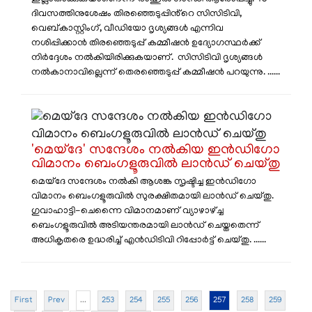
ദിവസത്തിനുശേഷം തിരഞ്ഞെടുപ്പിൻ്റെ സിസിടിവി,
വെബ്കാസ്റ്റിംഗ്, വീഡിയോ ദൃശ്യങ്ങൾ എന്നിവ
നശിപ്പിക്കാൻ തിരഞ്ഞെടുപ്പ് കമ്മീഷൻ ഉദ്യോഗസ്ഥർക്ക്
നിർദ്ദേശം നൽകിയിരിക്കുകയാണ്. സിസിടിവി ദൃശ്യങ്ങൾ
നൽകാനാവില്ലെന്ന് തെരഞ്ഞെടുപ്പ് കമ്മീഷൻ പറയുന്നു. ......
'മെയ്‌ദേ' സന്ദേശം നൽകിയ ഇന്‍ഡിഗോ
വിമാനം ബെംഗളൂരുവില്‍ ലാൻഡ് ചെയ്തു
മെയ്‌ദേ സന്ദേശം നൽകി ആശങ്ക സൃഷ്ടിച്ച ഇന്‍ഡിഗോ
വിമാനം ബെംഗളൂരുവില്‍ സുരക്ഷിതമായി ലാൻഡ് ചെയ്തു.
ഗുവാഹാട്ടി-ചെന്നെെ വിമാനമാണ് വ്യാഴാഴ്ച്ച
ബെംഗളൂരുവില്‍ അടിയന്തരമായി ലാൻഡ് ചെയ്തതെന്ന്
അധികൃതരെ ഉദ്ധരിച്ച് എന്‍ഡിടിവി റിപ്പോര്‍ട്ട് ചെയ്തു. ......
First
Prev
...
253
254
255
256
257
258
259