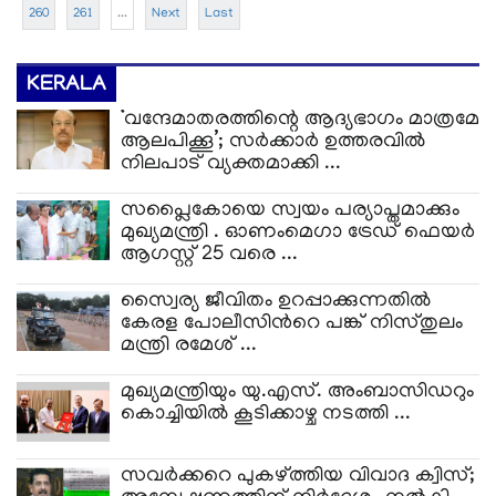
260
261
...
Next
Last
KERALA
‘വന്ദേമാതരത്തിന്റെ ആദ്യഭാഗം മാത്രമേ
ആലപിക്കൂ’; സർക്കാർ ഉത്തരവിൽ
നിലപാട് വ്യക്തമാക്കി ...
സപ്ലൈകോയെ സ്വയം പര്യാപ്തമാക്കും
മുഖ്യമന്ത്രി . ഓണംമെഗാ ട്രേഡ് ഫെയർ
ആഗസ്റ്റ് 25 വരെ ...
സ്വൈര്യ ജീവിതം ഉറപ്പാക്കുന്നതില്‍
കേരള പോലീസിന്‍റെ പങ്ക് നിസ്തുലം
മന്ത്രി രമേശ് ...
മുഖ്യമന്ത്രിയും യു.എസ്. അംബാസിഡറും
കൊച്ചിയിൽ കൂടിക്കാഴ്ച നടത്തി ...
സവർക്കറെ പുകഴ്ത്തിയ വിവാദ ക്വിസ്;