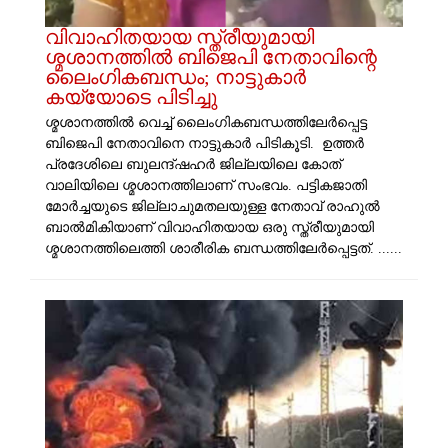
വിവാഹിതയായ സ്ത്രീയുമായി
ശ്മശാനത്തിൽ ബിജെപി നേതാവിന്റെ
ലൈം​ഗികബന്ധം; നാട്ടുകാർ
കയ്യോടെ പിടിച്ചു
ശ്മശാനത്തിൽ വെച്ച് ലൈം​ഗികബന്ധത്തിലേർപ്പെട്ട
ബിജെപി നേതാവിനെ നാട്ടുകാർ പിടികൂടി. ഉത്തർ
പ്രദേശിലെ ബുലന്ദ്ഷഹർ ജില്ലയിലെ കോത്​
വാലിയിലെ ശ്മശാനത്തിലാണ് സംഭവം. പട്ടികജാതി
മോർച്ചയുടെ ജില്ലാചുമതലയുള്ള നേതാവ് രാഹുൽ
ബാൽമികിയാണ് വിവാഹിതയായ ഒരു സ്ത്രീയുമായി
ശ്മശാനത്തിലെത്തി ശാരീരിക ബന്ധത്തിലേർപ്പെട്ടത്. ......