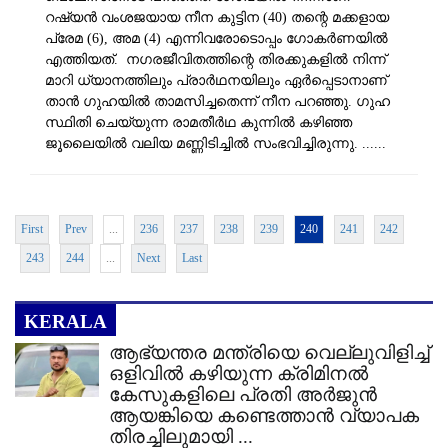
റഷ്യൻ വംശജയായ നീന കുട്ടിന (40) തന്റെ മക്കളായ
പ്രേമ (6), അമ (4) എന്നിവരോടൊപ്പം ​ഗോകർണയിൽ
എത്തിയത്. നഗരജീവിതത്തിന്റെ തിരക്കുകളിൽ നിന്ന്
മാറി ധ്യാനത്തിലും പ്രാർഥനയിലും ഏർപ്പെടാനാണ്
താൻ ഗുഹയിൽ താമസിച്ചതെന്ന് നീന പറഞ്ഞു. ഗുഹ
സ്ഥിതി ചെയ്യുന്ന രാമതീർഥ കുന്നിൽ കഴിഞ്ഞ
ജൂലൈയിൽ വലിയ മണ്ണിടിച്ചിൽ സംഭവിച്ചിരുന്നു. ......
First
Prev
...
236
237
238
239
240
241
242
243
244
...
Next
Last
KERALA
ആഭ്യന്തര മന്ത്രിയെ വെല്ലുവിളിച്ച്‌
ഒളിവില്‍ കഴിയുന്ന ക്രിമിനല്‍
കേസുകളിലെ പ്രതി അര്‍ജുന്‍
ആയങ്കിയെ കണ്ടെത്താന്‍ വ്യാപക
തിരച്ചിലുമായി ...