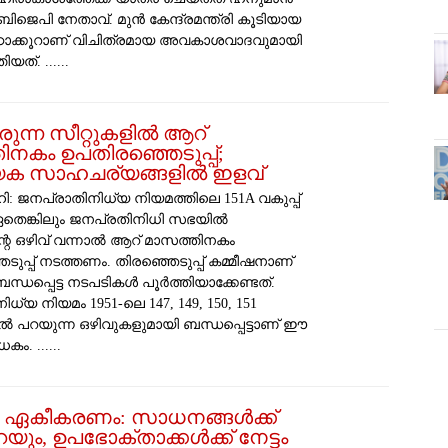
ിജെപി നേതാവ്. മുൻ കേന്ദ്രമന്ത്രി കൂടിയായ
ഠാക്കൂറാണ് വിചിത്രമായ അവകാശവാദവുമായി
യത്. ......
രുന്ന സീറ്റുകളിൽ ആറ്
ിനകം ഉപതിരഞ്ഞെടുപ്പ്;
േക സാഹചര്യങ്ങളിൽ ഇളവ്
: ജനപ്രാതിനിധ്യ നിയമത്തിലെ 151A വകുപ്പ്
തെങ്കിലും ജനപ്രതിനിധി സഭയിൽ
റെ ഒഴിവ് വന്നാൽ ആറ് മാസത്തിനകം
ുപ്പ് നടത്തണം. തിരഞ്ഞെടുപ്പ് കമ്മീഷനാണ്
്ധപ്പെട്ട നടപടികൾ പൂർത്തിയാക്കേണ്ടത്. ​
ധ്യ നിയമം 1951-ലെ 147, 149, 150, 151
ിൽ പറയുന്ന ഒഴിവുകളുമായി ബന്ധപ്പെട്ടാണ് ഈ
ം. ......
ടി ഏകീകരണം: സാധനങ്ങൾക്ക്
യും, ഉപഭോക്താക്കൾക്ക് നേട്ടം