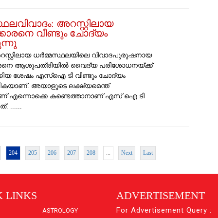
്ഥലവിവാദം: അറസ്റ്റിലായ
്കാരനെ വീണ്ടും ചോദ്യം
ന്നു
സ്റ്റിലായ ധർമ്മസ്ഥലയിലെ വിവാദപുരുഷനായ
ാരനെ ആശുപത്രിയിൽ വൈദ്യ പരിശോധനയ്ക്ക്
കിയ ശേഷം എസ്ഐ ടി വീണ്ടും ചോദ്യം
കയാണ്. അയാളുടെ ലക്ഷ്യമെന്ത്
ാണ് എന്നൊക്കെ കണ്ടെത്താനാണ് എസ് ഐ ടി
്. ......
204
205
206
207
208
...
Next
Last
 LINKS
ADVERTISEMENT
For Advertisement Query :
ASTROLOGY