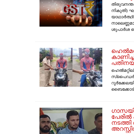
തിരുവനന്ത
നികുതി) ഘട
യാഥാർത്ഥ്
നാലെണ്ണമാ
ശുപാർശ ചെയ
ഹെൽമറ
കാണിച്
പതിനയ്
ഹെൽമറ്റി
സ്‌പൈഡർമ
റൂർക്കേല
ബൈക്കോടിച്
ഗാസയില
പേരിൽ പ
നടത്തി
അറസ്റ്റ