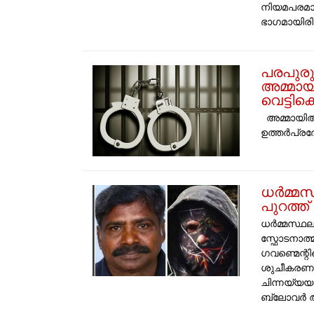
നിയമപരമാ
ഭാഗമായിരിക്
പരപുര
അമ്മാ
വെട്ടിക്
അമ്മായിഅമ
ഉത്തർപ്രദ
ധർമ്മസ്
പുറത്ത്
ധർമ്മസ്ഥല:
സ്ഫോടനാത്
ഗവണ്മെന്റ
ശുചീകരണ 
ചിന്നയ്യ
ബ്ലോവർ ആന