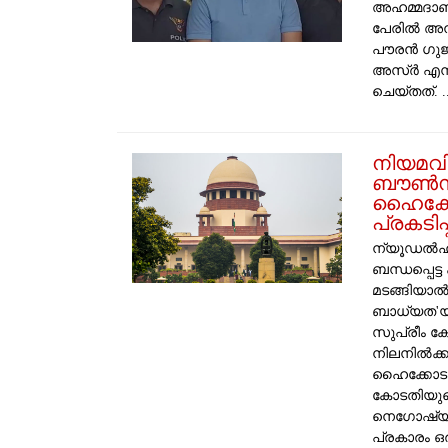
അഹമ്മദാബാ
പേരിൽ അന
പൗരൻ ​ഗുജ
അസ്ർ എന്ന
ചെയ്തത്. ...
​നിയമവി
ബൗൺസ്
ഹൈക്ക
പ്രകടിപ്
ന്യൂഡൽഹി
ബന്ധപ്പെട
മടങ്ങിയാൽ
ബാധ്യത'യ
സുപ്രീം ക
നിലനിൽക്കു
ഹൈക്കോടത
കോടതിയുടെ
നെഗോഷ്യബി
പ്രകാരം ഒ