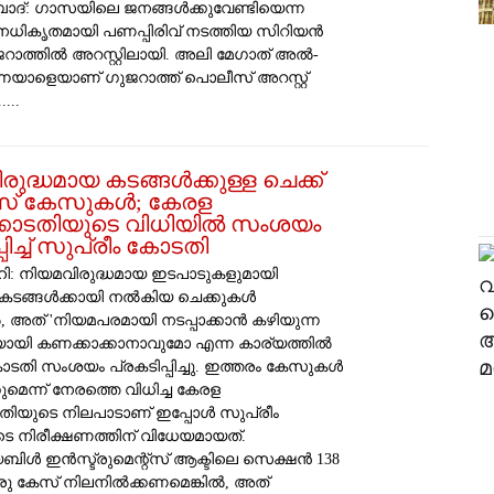
ദ്: ​ഗാസയിലെ ജനങ്ങൾക്കുവേണ്ടിയെന്ന
ധികൃതമായി പണപ്പിരിവ് നടത്തിയ സിറിയൻ
റാത്തിൽ അറസ്റ്റിലായി. അലി മേഗാത് അൽ-
യാളെയാണ് ​ഗുജറാത്ത് പൊലീസ് അറസ്റ്റ്
...
രുദ്ധമായ കടങ്ങൾക്കുള്ള ചെക്ക്
 കേസുകൾ; കേരള
ോടതിയുടെ വിധിയിൽ സംശയം
പിച്ച് സുപ്രീം കോടതി
: നിയമവിരുദ്ധമായ ഇടപാടുകളുമായി
്ട കടങ്ങൾക്കായി നൽകിയ ചെക്കുകൾ
, അത് 'നിയമപരമായി നടപ്പാക്കാൻ കഴിയുന്ന
ായി കണക്കാക്കാനാവുമോ എന്ന കാര്യത്തിൽ
ോടതി സംശയം പ്രകടിപ്പിച്ചു. ഇത്തരം കേസുകൾ
മെന്ന് നേരത്തെ വിധിച്ച കേരള
ിയുടെ നിലപാടാണ് ഇപ്പോൾ സുപ്രീം
 നിരീക്ഷണത്തിന് വിധേയമായത്. ​
ൾ ഇൻസ്ട്രുമെന്റ്‌സ് ആക്ടിലെ സെക്ഷൻ 138
രു കേസ് നിലനിൽക്കണമെങ്കിൽ, അത്