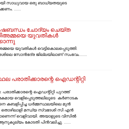
യി സാധുവായ ഒരു ബാധ്യതയുടെ
കണം. ......
ുഷബന്ധം ചോദ്യം ചെയ്ത
യിഅമ്മയെ യുവതികൾ
കൊന്നു
്മയെ യുവതികൾ വെട്ടികൊലപ്പെടുത്തി.
േശിലെ സോൻഭദ്ര ജില്ലയിലാണ് സംഭവം.......
ഥല പരാതിക്കാരന്റെ ഐഡന്റിറ്റി
 പരാതിക്കാരന്റെ ഐഡന്റിറ്റി പുറത്ത്
മകമായ വെളിപ്പെടുത്തലിലൂടെ കർണാടക
ിനെ കബളിപ്പിച്ച ധർമ്മസ്ഥലയിലെ മുൻ
തൊഴിലാളി മന്ധ്യ സ്വദേശി സി എൻ
യാണെന്ന് വെളിവായി. അയാളുടെ വിസിൽ
ുകൂല്യം കോടതി പിൻവലിച്ചു. ......