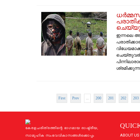
ധർമ്മസ
പരാതിക
ചെയ്യു
ഇന്നലെ അറ
പരാതിക്ക
വിധേയമാക്
ചെയ്തുവരി
പിന്നിലാര
ശ്രമിക്കുന്നത
First
Prev
...
200
201
202
203
QUICK
കേരളചരിത്രത്തിന്റെ ഭാഗമായ രാഷ്ട്രീയ,
ABOUT US
സാമൂഹിക സംഭവവികാസങ്ങള്‍ക്കൊപ്പം