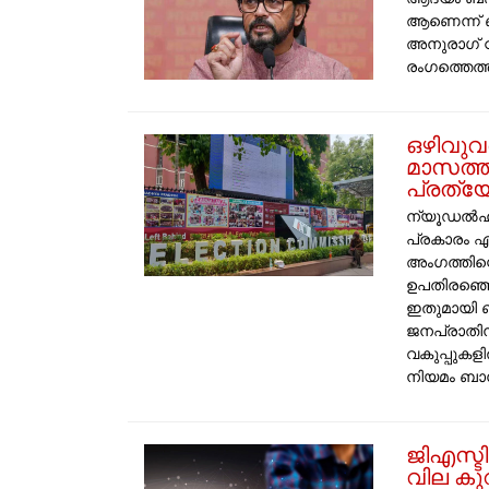
ആണെന്ന് ബ
അനുരാഗ് 
രം​ഗത്തെത്തി
​ഒഴിവുവ
മാസത്ത
പ്രത്യ
​ന്യൂഡൽഹി
പ്രകാരം ഏ
അംഗത്തിന്
ഉപതിരഞ്ഞെട
ഇതുമായി ബന
ജനപ്രാതിനി
വകുപ്പുകള
നിയമം ബാധക
​ജിഎസ്
വില കുറ