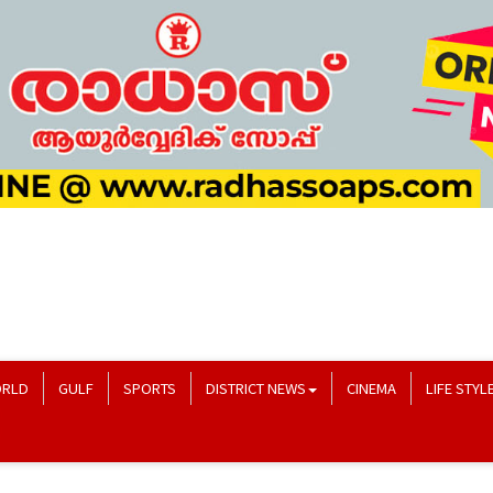
RLD
GULF
SPORTS
DISTRICT NEWS
CINEMA
LIFE STYL