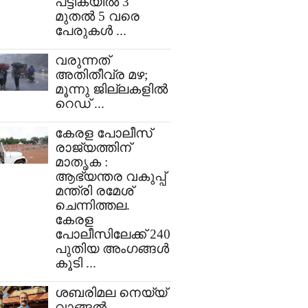
പട്ടികയിൽ 3
മുതൽ 5 വരെ
പേരുകൾ ...
വരുന്നത്
അതിതീവ്ര മഴ;
മൂന്നു ജില്ലകളിൽ
റെഡ് ...
കേരള പോലീസ്
രാജ്യത്തിന്
മാതൃക :
ആഭ്യന്തര വകുപ്പ്
മന്ത്രി രമേശ്
ചെന്നിത്തല.
കേരള
പോലീസിലേക്ക് 240
പുതിയ അംഗങ്ങൾ
കൂടി ...
ശബരിമല നെയ്യ്
വാങ്ങൽ