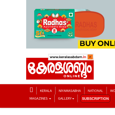
KERALA
NIYAMASABHA
NATIONAL
WO
MAGAZINES
GALLERY
SUBSCRIPTION