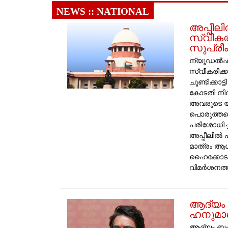
NEWS :: NATIONAL
​അപ്പീ
സ്വീകരി
സുപ്രീ
​ന്യൂഡൽഹ
സ്വീകരിക്ക
ചൂണ്ടിക്കാ
കോടതി നിർദ
അവരുടെ യ
പൊരുത്തപ്
പരിശോധിച്ചി
അപ്പീലിൽ
മാത്രം ആശ്
ഹൈക്കോടത
വിമർശനത്തി
ആദ്യം 
ഹനുമാന
ആദ്യം ബഹ