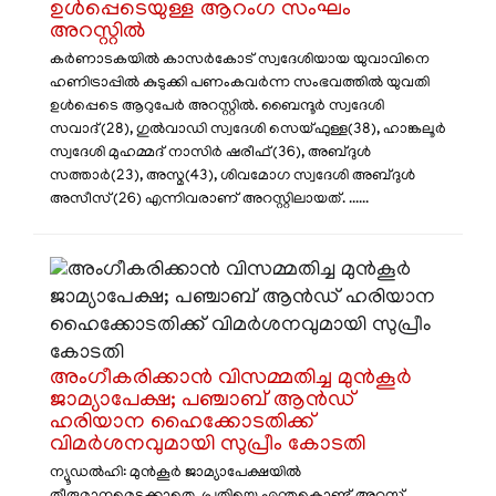
ഉൾപ്പെടെയുള്ള ആറം​ഗ സംഘം
അറസ്റ്റിൽ
കർണാടകയിൽ കാസർകോട് സ്വദേശിയായ യുവാവിനെ
ഹണിട്രാപ്പിൽ കുടുക്കി പണംകവർന്ന സംഭവത്തിൽ യുവതി
ഉൾപ്പെടെ ആറുപേർ അറസ്റ്റിൽ. ബൈന്ദൂർ സ്വദേശി
സവാദ്(28), ഗുൽവാഡി സ്വദേശി സെയ്ഫുള്ള(38), ഹാങ്കലൂർ
സ്വദേശി മുഹമ്മദ് നാസിർ ഷരീഫ്(36), അബ്ദുൾ
സത്താർ(23), അസ്മ(43), ശിവമോഗ സ്വദേശി അബ്ദുൾ
അസീസ്(26) എന്നിവരാണ് അറസ്റ്റിലായത്. ......
​അംഗീകരിക്കാൻ വിസമ്മതിച്ച മുൻകൂർ
ജാമ്യാപേക്ഷ; പഞ്ചാബ് ആൻഡ്
ഹരിയാന ഹൈക്കോടതിക്ക്
വിമർശനവുമായി സുപ്രീം കോടതി
ന്യൂഡൽഹി: മുൻകൂർ ജാമ്യാപേക്ഷയിൽ