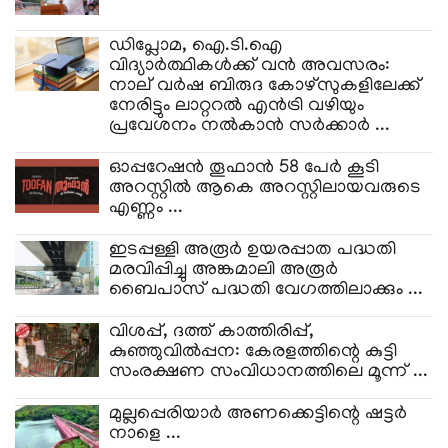
​ഡിപ്ലോമ, ഐ.ടി.ഐ
വിദ്യാർത്ഥികൾക്ക് വൻ അവസരം:
നാല് വർഷ ബിരുദ കോഴ്‌സുകളിലേക്ക്
നേരിട്ടും ലാറ്ററൽ എൻട്രി വഴിയും
പ്രവേശനം നൽകാൻ സർക്കാർ ...
ഓപ്പറേഷന്‍ തൂഫാന്‍ 58 പേര്‍ കൂടി
അറസ്റ്റില്‍ ആകെ അറസ്റ്റിലായവരുടെ
എണ്ണം ...
ഇടപ്പള്ളി അരൂർ ഉയരപ്പാത പദ്ധതി
മരവിപ്പിച്ചു അങ്കമാലി അരൂർ
ബൈപാസ് പദ്ധതി വേഗത്തിലാക്കും ...
വിശപ്പ്, ദത്ത് കാത്തിരിപ്പ്,
കുഞ്ഞുവിൽപ്പന: കേരളത്തിന്റെ കുട്ടി
സംരക്ഷണ സംവിധാനത്തിലെ മൂന്ന് ...
മുല്ലപ്പെരിയാർ അണക്കെട്ടിന്റെ ഷട്ടർ
നാളെ ...