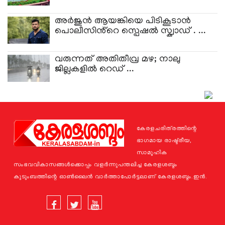
അർജുൻ ആയങ്കിയെ പിടികൂടാൻ
പൊലീസിൻ്റെ സ്പെഷൽ സ്ക്വാഡ് . ...
വരുന്നത് അതിതീവ്ര മഴ; നാലു
ജില്ലകളിൽ റെഡ് ...
കേരളചരിത്രത്തിന്റെ
ഭാഗമായ രാഷ്ട്രീയ,
സാമൂഹിക
സംഭവവികാസങ്ങള്‍ക്കൊപ്പം വളര്‍ന്നുപന്തലിച്ച കേരളശബ്ദം
കുടുംബത്തിന്റെ ഓണ്‍ലൈന്‍ വാര്‍ത്താപോര്‍ട്ടലാണ് കേരളശബ്ദം.ഇന്‍.