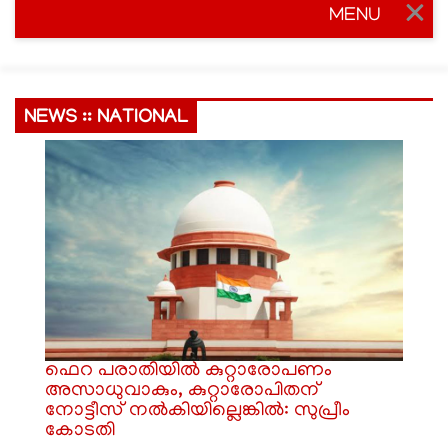
MENU
Togg
navig
NEWS :: NATIONAL
ഫെറ ​പരാതിയിൽ കുറ്റാരോപണം
അസാധുവാകും, കുറ്റാരോപിതന്
നോട്ടീസ് നൽകിയില്ലെങ്കിൽ: സുപ്രീം
കോടതി