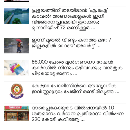
പ്രളയത്തിന് തടയിടാൻ 'എ.ഐ'
കാവൽ: അണക്കെട്ടുകൾ ഇനി
വിജ്ഞാനപ്രദമായി തുറക്കാം;
മുന്നറിയിപ്പ് 72 മണിക്കൂർ ...
ഇന്ന് മുതൽ വീണ്ടും കനത്ത മഴ; 7
ജില്ലകളിൽ ഓറഞ്ച് അലർട്ട് ...
86,000 പേരെ മുൻ​ഗണനാ റേഷൻ
കാർഡിൽ നിന്നും ഒഴിവാക്കും; വൻതുക
പിഴയൊടുക്കണം ...
കേരളാ പോലീസിന്‍റെ ഔദ്യോഗിക
ഇന്‍സ്റ്റാഗ്രാം പേജിന് രണ്ട് മില്യണ്‍ ...
സപ്ലൈകോയുടെ വിൽപ്പനയിൽ 10
ശതമാനം വർധന പ്രതിമാസ വിൽപ്പന
220 കോടി കവിഞ്ഞു ...