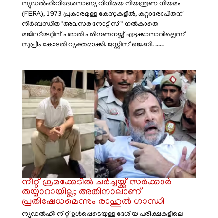
ന്യൂഡൽഹി:വിദേശനാണ്യ വിനിമയ നിയന്ത്രണ നിയമം
(FERA), 1973 പ്രകാരമുള്ള കേസുകളിൽ, കുറ്റാരോപിതന്
നിർബന്ധിത "അവസര നോട്ടീസ്" നൽകാതെ
മജിസ്ട്രേറ്റിന് പരാതി പരിഗണനയ്ക്ക് എടുക്കാനാവില്ലെന്ന്
സുപ്രീം കോടതി വ്യക്തമാക്കി. ജസ്റ്റിസ് ജെ.ബി. ......
നീറ്റ് ക്രമക്കേടിൽ ചർച്ചയ്ക്ക് സർക്കാർ
തയ്യാറായില്ല; അതിനാലാണ്
പ്രതിഷേധമെന്നും രാഹുൽ ഗാന്ധി
ന്യൂഡൽഹി: നീറ്റ് ഉൾപ്പെടെയുള്ള ദേശീയ പരീക്ഷകളിലെ