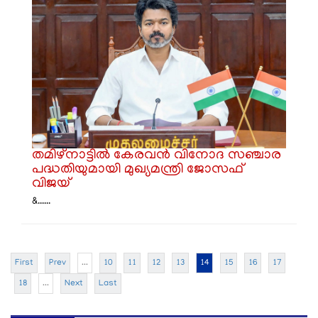
തമിഴ്‌നാട്ടിൽ കേരവൻ വിനോദ സഞ്ചാര
പദ്ധതിയുമായി മുഖ്യമന്ത്രി ജോസഫ്
വിജയ്
&......
First
Prev
...
10
11
12
13
14
15
16
17
18
...
Next
Last