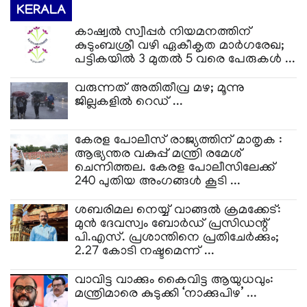
KERALA
കാഷ്വൽ സ്വീപ്പർ നിയമനത്തിന്
കുടുംബശ്രീ വഴി ഏകീകൃത മാർഗരേഖ;
പട്ടികയിൽ 3 മുതൽ 5 വരെ പേരുകൾ ...
വരുന്നത് അതിതീവ്ര മഴ; മൂന്നു
ജില്ലകളിൽ റെഡ് ...
കേരള പോലീസ് രാജ്യത്തിന് മാതൃക :
ആഭ്യന്തര വകുപ്പ് മന്ത്രി രമേശ്
ചെന്നിത്തല. കേരള പോലീസിലേക്ക്
240 പുതിയ അംഗങ്ങൾ കൂടി ...
ശബരിമല നെയ്യ് വാങ്ങൽ ക്രമക്കേട്:
മുൻ ദേവസ്വം ബോർഡ് പ്രസിഡന്റ്
പി.എസ്. പ്രശാന്തിനെ പ്രതിചേർക്കും;
2.27 കോടി നഷ്ടമെന്ന് ...
​വാവിട്ട വാക്കും കൈവിട്ട ആയുധവും:
മന്ത്രിമാരെ കുടുക്കി ‘നാക്കുപിഴ’ ...