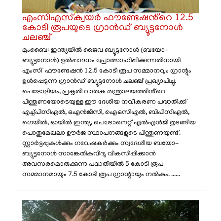
എംസിഎസ്‌ക്വയർ ഫൗണ്ടേഷൻ്റെ 12.5
കോടി രൂപയുടെ ഗ്രാൻഡ് ബ്യൂട്ടനോൾ
ചലഞ്ച്
മുംബൈ: ഇന്ത്യയിൽ ജൈവ ബ്യൂട്ടനോൾ (ബയോ-
ബ്യൂട്ടനോൾ) ഉൽപ്പാദനം പ്രോത്സാഹിപ്പിക്കുന്നതിനായി
എംസി² ഫൗണ്ടേഷൻ 12.5 കോടി രൂപ സമ്മാനവും ഗ്രാന്റും
ഉൾപ്പെടുന്ന ഗ്രാൻഡ് ബ്യൂട്ടനോൾ ചലഞ്ച് പ്രഖ്യാപിച്ചു.
പെട്രോളിയം, പ്രകൃതി വാതക മന്ത്രാലയത്തിൻ്റെ
പിന്തുണയോടെയുള്ള ഈ ദേശീയ നവീകരണ പദ്ധതിക്ക്
എച്ച്പിസിഎൽ, ഒഎൻജിസി, ഐഒസിഎൽ, ബിപിസിഎൽ,
ഗെയിൽ, ഓയിൽ ഇന്ത്യ, പെട്രോനെറ്റ് എൽഎൻജി തുടങ്ങിയ
പൊതുമേഖലാ ഊർജ സ്ഥാപനങ്ങളുടെ പിന്തുണയുണ്ട്.
സ്റ്റാർട്ടപ്പുകൾക്കും ഗവേഷകർക്കും സ്വദേശീയ ബയോ-
ബ്യൂട്ടനോൾ സാങ്കേതികവിദ്യ വികസിപ്പിക്കാൻ
അവസരമൊരുക്കുന്ന പദ്ധതിയിൽ 5 കോടി രൂപ
സമ്മാനമായും 7.5 കോടി രൂപ ഗ്രാന്റായും നൽകും. ......