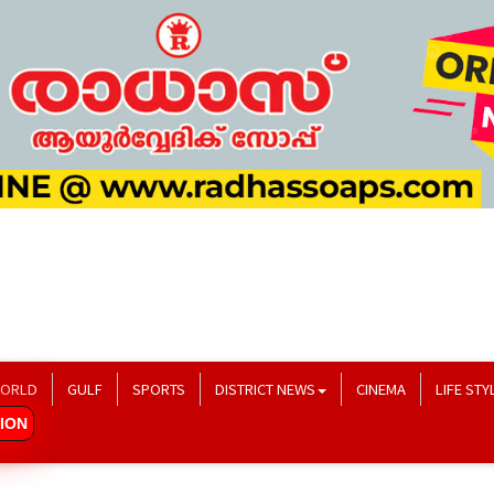
ORLD
GULF
SPORTS
DISTRICT NEWS
CINEMA
LIFE STY
ION