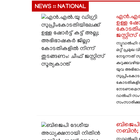
NEWS :: NATIONAL
എൻ.എൽ.യ
ഉള്ള ഷോർ
കോടതികള
ജസ്റ്റിസ്
ന്യൂഡൽഹി:
മറ്റ് പ്രമു
നേടുന്നത് സ
കുറുക്കുവഴിയ
യുവ അഭിഭ
സുപ്രീംകോടത
കോടതികളിൽ 
നേടണമെന്ന്
ഡൽഹി സംഘട
സംസാരിക്കുക
ബിജെപി
നബിൻ; ഇ
ന്യൂഡൽഹി: