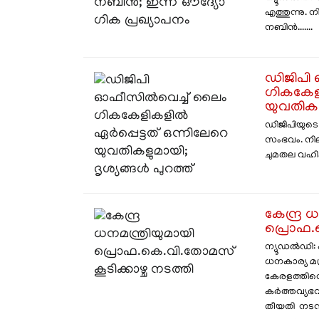
എത്തുന്നു. 
നബിൻ.......
ഡിജിപി
ഗികകേളി
യുവതികളു
ഡിജിപിയുടെ
സംഭവം. നിലവ
ചുമതല വഹിക്ക
കേന്ദ്ര 
പ്രൊഫ.
ന്യൂഡല്‍ഡി: 
ധനകാര്യ മന
കേരളത്തിന്
കര്‍ത്തവ്യഭ
തീയതി നടന്ന 