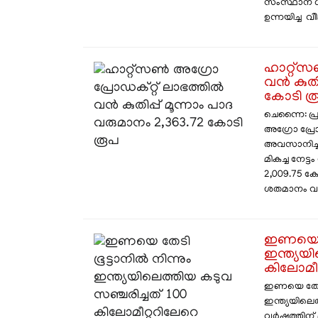
സംസ്ഥാന ധന
ഉന്നയിച്ച വിി
ഹാറ്റ്‌
വൻ കുതിപ
കോടി ര
ചെന്നൈ: പ്
അഗ്രോ പ്രോ
അവസാനിച്ച 
മികച്ച നേട
2,009.75 ക
ശതമാനം വർധി
ഇണയെ തേ
ഇന്ത്യയ
കിലോമീറ
ഇണയെ തേടി 1
ഇന്ത്യയിലെ
വർഷത്തിന് 