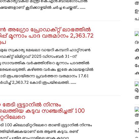
കാര്യവകുപ്പ് മന്ത്രി കെ.എന്‍.ബാലഗോപാല്‍
ഷയങ്ങളാണ് കൂടിക്കാഴ്ചയില്‍ ചര്‍ച്ച ചെയ്തത്.. ......
സൺ അഗ്രോ പ്രോഡക്റ്റ് ലാഭത്തിൽ
്പ് മൂന്നാം പാദ വരുമാനം 2,363.72
ൂപ
രമുഖ സ്വകാര്യ മേഖലാ ഡയറി കമ്പനി ഹാറ്റ്‌സൺ
ഡക്റ്റ് ലിമിറ്റഡ് 2025 ഡിസംബർ 31-ന്
സാമ്പത്തിക വർഷത്തിൻ്റെ മൂന്നാം പാദത്തിൽ
്ടം രേഖപ്പെടുത്തി. കഴിഞ്ഞ വർഷം ഇതേ കാലയളവിൽ
ോടി രൂപയായിരുന്ന പ്രവർത്തന വരുമാനം 17.61
ച്ച് 2,363.72 കോടി രൂപയിലെത്തി. ......
ടി ഭൂട്ടാനിൽ നിന്നും
ിലെത്തിയ കടുവ സഞ്ചരിച്ചത് 100
്ററിലേറെ
00 കിലോമീറ്ററിലേറെ താണ്ടി ഭൂട്ടാനിൽ നിന്നും
ത്തിയിരിക്കുകയാണ് ഒരു ആൺ കടുവ. രണ്ട്
മുമ്പ് പശ്ചിമ ബംഗാളിലെ ബക്സ കടുവാ