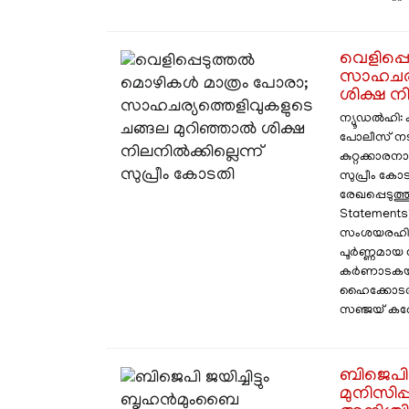
വെളിപ്പ
സാഹചര്യ
ശിക്ഷ നി
ന്യൂഡൽഹി:
പോലീസ് നടത്
കുറ്റക്കാരന
സുപ്രീം കോട
രേഖപ്പെടുത്
Statements) 
സംശയരഹിതമ
പൂർണ്ണമായ 
കർണാടകയില
ഹൈക്കോടതി 
സഞ്ജയ് കരോൾ
ബിജെപി 
മുനിസിപ