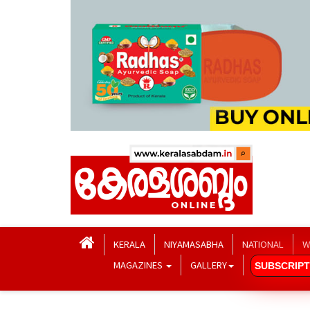
KERALA
NIYAMASABHA
NATIONAL
W
MAGAZINES
GALLERY
SUBSCRIPT