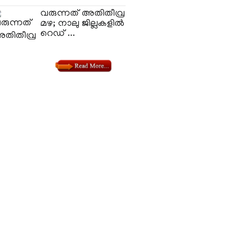
വരുന്നത് അതിതീവ്ര
മഴ; നാലു ജില്ലകളിൽ
റെഡ് ...