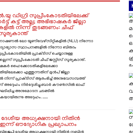
ു ഡിഗ്രി സുപ്രീംകോടതിയിലേക്ക്
ട്ട് കട്ട് അല്ല; അഭിഭാഷകർ ജില്ലാ
ിൽ നിന്ന് തുടങ്ങണം: ചീഫ്
 സൂര്യകാന്ത്
 നാഷണൽ ലോ യൂണിവേഴ്സിറ്റികളിൽ (NLU) നിന്നോ
ഖ വിദ്യാഭ്യാസ സ്ഥാപനങ്ങളിൽ നിന്നോ ബിരുദം
ുപ്രീംകോടതിയിൽ പ്രാക്ടീസ് ചെയ്യാനുള്ള
ല്ലെന്ന് സുപ്രീംകോടതി ചീഫ് ജസ്റ്റിസ് സൂര്യകാന്ത്.
ാഷകർ ഹൈക്കോടതികളിലേക്കോ
ിയിലേക്കോ എത്തുന്നതിന് മുൻപ് ജില്ലാ
നിന്ന് പ്രാക്ടീസ് ആരംഭിച്ച് അനുഭവസമ്പത്ത്
 അദ്ദേഹം നിർദ്ദേശിച്ചു. ​ബാർ കൗൺസിൽ ഓഫ്
ിപ്പിച്ച അനുമോദന ചടങ്ങിൽ
യായിരുന്നു അദ്ദേഹം. ......
 ദേശീയ അധ്യക്ഷനായി നിതിൻ
ന്ന് ഔദ്യോ​ഗിക പ്രഖ്യാപനം
 ബിജെപി ദേശീയ അധ്യക്ഷനായി നിതിൻ നബിൻ