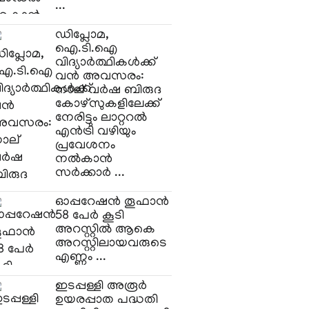
...
​ഡിപ്ലോമ,
ഐ.ടി.ഐ
വിദ്യാർത്ഥികൾക്ക്
വൻ അവസരം:
നാല് വർഷ ബിരുദ
കോഴ്‌സുകളിലേക്ക്
നേരിട്ടും ലാറ്ററൽ
എൻട്രി വഴിയും
പ്രവേശനം
നൽകാൻ
സർക്കാർ ...
ഓപ്പറേഷന്‍ തൂഫാന്‍
58 പേര്‍ കൂടി
അറസ്റ്റില്‍ ആകെ
അറസ്റ്റിലായവരുടെ
എണ്ണം ...
ഇടപ്പള്ളി അരൂർ
ഉയരപ്പാത പദ്ധതി