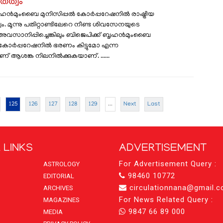
തത്വം
ഹൻമുംബൈ മുനിസിപ്പൽ കോർപ്പറേഷനിൽ രാഷ്ട്രീയ
ം. മൂന്നു പതിറ്റാണ്ടിലേറെ നീണ്ട ശിവസേനയുടെ
വസാനിപ്പിച്ചെങ്കിലും ബിജെപിക്ക് ബൃഹൻമുംബൈ
 കോർപ്പറേഷനിൽ ഭരണം കിട്ടുമോ എന്ന
ണ് ആശങ്ക നിലനിൽക്കുകയാണ്. ......
125
126
127
128
129
...
Next
Last
 LINKS
ADVERTISEMENT
For Advertisement Query :
ASTROLOGY
98460 10772
EDITORIAL
circulationnana@gmail.
ARCHIVES
For News Related Query :
MAGAZINES
9847 66 89 000
MEDIA