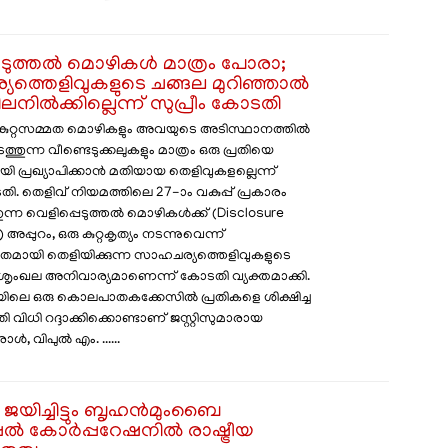
െടുത്തൽ മൊഴികൾ മാത്രം പോരാ;
ത്തെളിവുകളുടെ ചങ്ങല മുറിഞ്ഞാൽ
ലനിൽക്കില്ലെന്ന് സുപ്രീം കോടതി
 കുറ്റസമ്മത മൊഴികളും അവയുടെ അടിസ്ഥാനത്തിൽ
തുന്ന വീണ്ടെടുക്കലുകളും മാത്രം ഒരു പ്രതിയെ
ായി പ്രഖ്യാപിക്കാൻ മതിയായ തെളിവുകളല്ലെന്ന്
തി. തെളിവ് നിയമത്തിലെ 27-ാം വകുപ്പ് പ്രകാരം
തുന്ന വെളിപ്പെടുത്തൽ മൊഴികൾക്ക് (Disclosure
അപ്പുറം, ഒരു കുറ്റകൃത്യം നടന്നുവെന്ന്
ായി തെളിയിക്കുന്ന സാഹചര്യത്തെളിവുകളുടെ
ശൃംഖല അനിവാര്യമാണെന്ന് കോടതി വ്യക്തമാക്കി. ​
െ ഒരു കൊലപാതകക്കേസിൽ പ്രതികളെ ശിക്ഷിച്ച
വിധി റദ്ദാക്കിക്കൊണ്ടാണ് ജസ്റ്റിസുമാരായ
, വിപുൽ എം. ......
ജയിച്ചിട്ടും ബൃഹൻമുംബൈ
്പൽ കോർപ്പറേഷനിൽ രാഷ്ട്രീയ