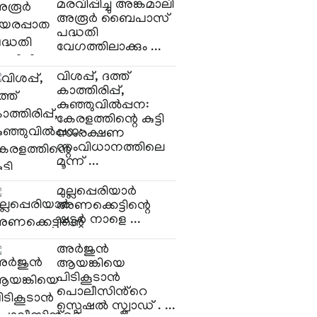
മരവിപ്പിച്ചു അങ്കമാലി
അരൂർ ബൈപാസ്
പദ്ധതി
വേഗത്തിലാക്കും ...
വിശപ്പ്, ദത്ത്
കാത്തിരിപ്പ്,
കുഞ്ഞുവിൽപ്പന:
കേരളത്തിന്റെ കുട്ടി
സംരക്ഷണ
സംവിധാനത്തിലെ
മൂന്ന് ...
മുല്ലപ്പെരിയാർ
അണക്കെട്ടിന്റെ
ഷട്ടർ നാളെ ...
അർജുൻ
ആയങ്കിയെ
പിടികൂടാൻ
പൊലീസിൻ്റെ
സ്പെഷൽ സ്ക്വാഡ് . ...