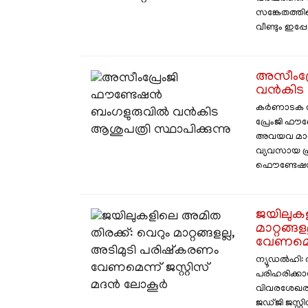
സങ്കേതത്തി
വീണ്ടും ഇപ്
അസീംപ്
വൻകിട ആ
കർണാടക ഗ
പ്രേംജി ഫൗ
അവയവ മാറ്റ 
വ്യവസായ പ്
ഫൌണ്ടേഷൻ. 
​ജയിലുക
മാറ്റങ്ങ
വേണമെന്
​ന്യൂഡൽഹി: 
പരിഹരിക്കാ
വിവരശേഖരണ
ജഡ്ജി ജസ്റ്റ