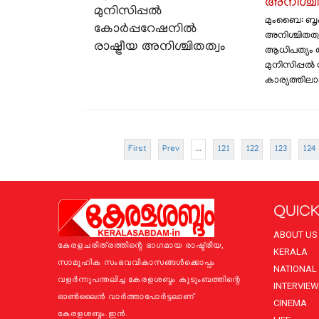
അനിശ്ചി
മുംബൈ: ബൃ
അനിശ്ചിതത്വ
ആധിപത്യം അ
മുനിസിപ്പൽ
കാര്യത്തിലാ
First
Prev
...
121
122
123
124
QUICK
ABOUT US
കേരളചരിത്രത്തിന്റെ ഭാഗമായ രാഷ്ട്രീയ,
KERALA
സാമൂഹിക സംഭവവികാസങ്ങള്‍ക്കൊപ്പം
NATIONAL
വളര്‍ന്നുപന്തലിച്ച കേരളശബ്ദം കുടുംബത്തിന്റെ
INTERVIEW
ഓണ്‍ലൈന്‍ വാര്‍ത്താപോര്‍ട്ടലാണ്
CINEMA
കേരളശബ്ദം.ഇന്‍.