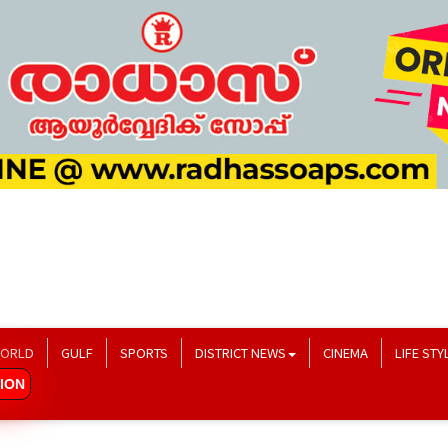
ORLD
GULF
SPORTS
DISTRICT NEWS
CINEMA
LIFE STY
ION