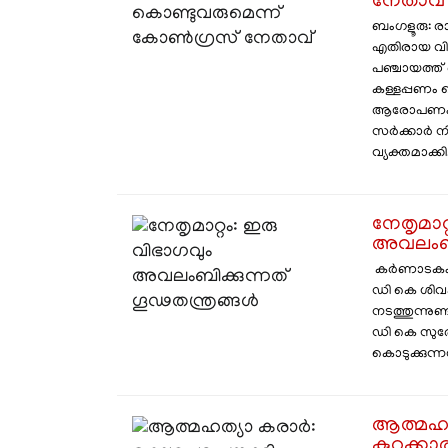
നേതാവ്
ബംഗളൂരു: 
എതിരായ വ
പഞ്ചായത്ത്
കള്ളപ്പണം വെ
ആരോപണം ആവ
സർക്കാർ നി
വ്യക്തമാക്കി. .
നേതൃമാറ
അവലംബിക
കർണാടകം: സ
ഡി കെ ശിവക
നടത്തുന്നു
ഡി കെ സുരേ
കൊടുക്കുന്നത്.
ആത്മഹത്യ
കുറ്റക്