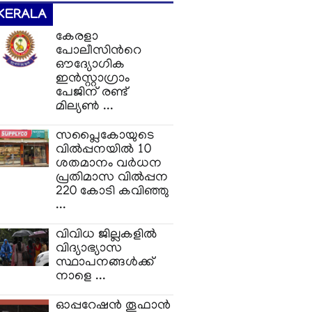
KERALA
കേരളാ
പോലീസിന്‍റെ
ഔദ്യോഗിക
ഇന്‍സ്റ്റാഗ്രാം
പേജിന് രണ്ട്
മില്യണ്‍ ...
സപ്ലൈകോയുടെ
വിൽപ്പനയിൽ 10
ശതമാനം വർധന
പ്രതിമാസ വിൽപ്പന
220 കോടി കവിഞ്ഞു
...
വിവിധ ജില്ലകളിൽ
വിദ്യാഭ്യാസ
സ്ഥാപനങ്ങൾക്ക്
നാളെ ...
ഓപ്പറേഷന്‍ തൂഫാന്‍