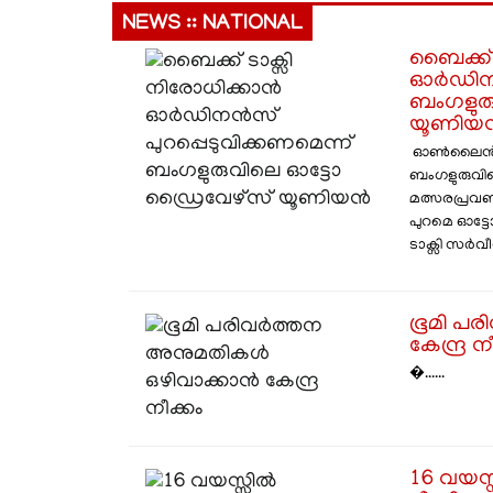
NEWS :: NATIONAL
ബൈക്ക് 
ഓർഡിനൻ
ബംഗളുര
യൂണിയ
ഓൺലൈൻ ടാ
ബംഗളുരുവി
മത്സരപ്രവണത
പുറമെ ഓട്
ടാക്സി സർവീസ
ഭൂമി പ
കേന്ദ്ര ന
�......
​16 വയസ