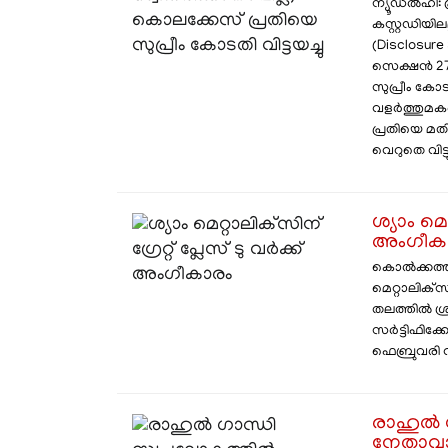
ന്യൂഡൽഹി:
കസ്റ്റഡിയി
(Disclosur
സെക്ഷൻ 27 
സുപ്രീം കോ
വളർത്തുമകള
പ്രതിയെ മ
വെറുതെ വിട്ടു
ശ്യാം മെറ
അംഗീക
കൊൽക്കത്ത
മെറ്റാലിക്‌
തലത്തിൽ ശ്രദ
സർട്ടിഫിക്ക
ഫെബ്രുവരി 
രാഹുൽ ​
നേതാവാണ