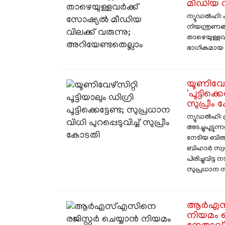
മീഡിയ വ
ന്യൂഡൽഹി: ക
നിയന്ത്രണങ്
താഴെയുള്ളവ
ഭാഗികമായ ന
​യൂണിവേഴ്
'പൂട്ടിക്
സുപ്രീം
​ന്യൂഡൽഹി: 
അടച്ചുപൂട്
നേടിയ ബിരു
ബിഹാർ സ്വ
പിരിച്ചുവിട
സുപ്രധാന നിര
ആർഎസ്എ
നിയമം 