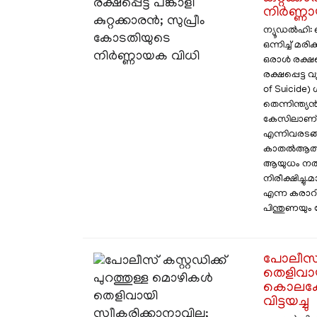
നിർണ്ണ
ന്യൂഡൽഹി: 
ഒന്നിച്ച് മര
ഒരാൾ രക്ഷപ്
രക്ഷപ്പെട്ട 
of Suicide
തെന്നിന്ത്യ
കേസിലാണ് ജ
എന്നിവരടങ്
കാതൽ ​ആത്
ആയുധം നൽകു
നിരീക്ഷിച്ചു
എന്ന കരാറി
പിന്തുണയും 
പോലീസ് 
തെളിവായ
കൊലക്കേ
വിട്ടയച്ചു