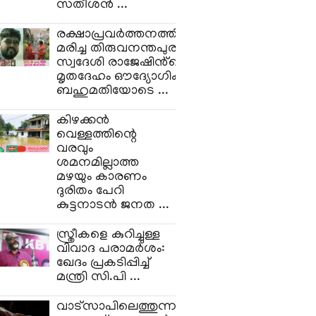
സതീശൻ ...
രക്ഷാപ്രവര്‍ത്തനത്തിനിടെ
മരിച്ച തിരുവനന്തപുരം
സ്വദേശി രാജേഷിൻ്റെ
മൃതദേഹം ഔദ്യോഗിക
ബഹുമതിയോടെ ...
കിഴക്കൻ
വെള്ളത്തിന്റെ
വരവും
ശമനമില്ലാത്ത
മഴയും കാരണം
ദുരിതം പേറി
കുട്ടനാടൻ ജനത ...
സ്ത്രീകളെ കുറിച്ചുള്ള
വിവാദ പരാമർശം:
ഖേദം പ്രകടിപ്പിച്ച്
മന്ത്രി സി.പി ...
വാട്സാപിലെത്തുന്ന