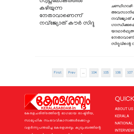
ചണ്ഡീഗഢ്: 
അവസാനിപ്പി
നവ്ജ്യോത് കൗ
ഗാന്ധിക്കു
യാഥാർഥ്യത്ത
നേതാവാണ് 
സിദ്ദുവിന്റെ 
First
Prev
...
104
105
106
107
QUICK
ABOUT US
കേരളചരിത്രത്തിന്റെ ഭാഗമായ രാഷ്ട്രീയ,
KERALA
സാമൂഹിക സംഭവവികാസങ്ങള്‍ക്കൊപ്പം
NATIONAL
വളര്‍ന്നുപന്തലിച്ച കേരളശബ്ദം കുടുംബത്തിന്റെ
INTERVIEW