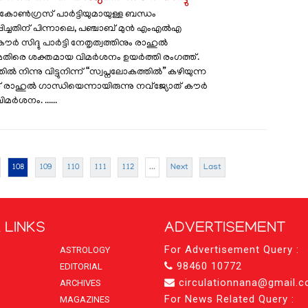
കോൺഗ്രസ് പാർട്ടിയുമായുള്ള ബന്ധം
ച്ചതിന് പിന്നാലെ, പഞ്ചാബ് മുൻ എംഎൽഎ
ർ സിദ്ദു പാർട്ടി നേതൃത്വത്തിനും രാഹുൽ ​
മെതിരെ ശക്തമായ വിമർശനം ഉയർത്തി രം​ഗത്ത്.
ിൽ നിന്നു വിട്ടുനിന്ന് “സ്വപ്നലോകത്തിൽ” കഴിയുന്ന
രാഹുൽ ഗാന്ധിയെന്നായിരുന്നു നവ്ജ്യോത് കൗർ
വിമർശനം. ......
108
109
110
111
112
...
Next
Last
 LINKS
ADVERTISEMENT
For Advertisement Query :
ASTROLOGY
98460 10772
EDITORIAL
circulationnana@gmail.
ARCHIVES
For News Related Query :
MAGAZINES