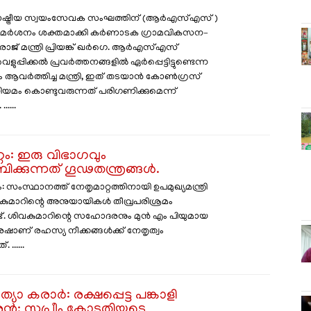
രാഷ്ട്രീയ സ്വയംസേവക സംഘത്തിന് (ആർഎസ്എസ്)
ിമർശനം ശക്തമാക്കി കർണാടക ഗ്രാമവികസന–
 രാജ് മന്ത്രി പ്രിയങ്ക് ഖർഗെ. ആർഎസ്എസ്
ളുപ്പിക്കൽ പ്രവർത്തനങ്ങളിൽ ഏർപ്പെട്ടിട്ടുണ്ടെന്ന
ർത്തിച്ച മന്ത്രി, ഇത് തടയാൻ കോൺഗ്രസ്
യമം കൊണ്ടുവരുന്നത് പരിഗണിക്കുമെന്ന്
.....
്റം: ഇരു വിഭാഗവും
്കുന്നത് ഗൂഢതന്ത്രങ്ങൾ.
ംസ്ഥാനത്ത് നേതൃമാറ്റത്തിനായി ഉപമുഖ്യമന്ത്രി
ുമാറിന്റെ അനുയായികൾ തീവ്രപരിശ്രമം
ണ്ട്. ശിവകുമാറിന്റെ സഹോദരനും മുൻ എം പിയുമായ
ഷാണ് രഹസ്യ നീക്കങ്ങൾക്ക് നേതൃത്വം
 ......
ാ കരാർ: രക്ഷപ്പെട്ട പങ്കാളി
കാരൻ; സുപ്രീം കോടതിയുടെ