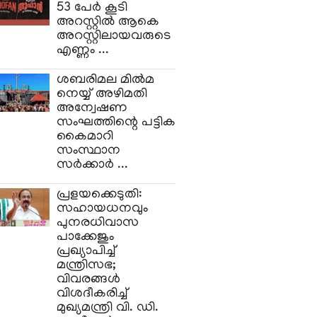
53 പേര്‍ കൂടി
അറസ്റ്റില്‍ ആകെ
അറസ്റ്റിലായവരുടെ
എണ്ണം ...
ശബരിമല മിൽമ
നെയ്യ് അഴിമതി
അന്വേഷണ
സംഘത്തിന്റെ പട്ടിക
കൈമാറി
സംസ്ഥാന
സർക്കാർ ...
പ്രളയക്കെടുതി:
സഹായധനവും
പുനരധിവാസ
പാക്കേജും
പ്രഖ്യാപിച്ച്
മന്ത്രിസഭ;
വിവരങ്ങൾ
വിശദീകരിച്ച്
മുഖ്യമന്ത്രി വി. ഡി.