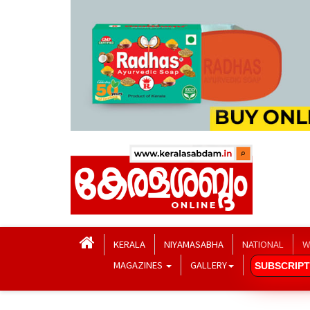
KERALA
NIYAMASABHA
NATIONAL
W
MAGAZINES
GALLERY
SUBSCRIPT