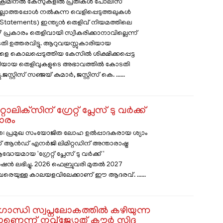
 ക്രിമിനൽ കേസുകളിൽ പ്രതികൾ പോലീസ്
ലല്ലാത്തപ്പോൾ നൽകുന്ന വെളിപ്പെടുത്തലുകൾ
e Statements) ഇന്ത്യൻ തെളിവ് നിയമത്തിലെ
പ്രകാരം തെളിവായി സ്വീകരിക്കാനാവില്ലെന്ന്
ടതി ഉത്തരവിട്ടു. ആറുവയസ്സുകാരിയായ
െ കൊലപ്പെടുത്തിയ കേസിൽ ശിക്ഷിക്കപ്പെട്ട
തിയായ തെളിവുകളുടെ അഭാവത്തിൽ കോടതി
. ​ജസ്റ്റിസ് സഞ്ജയ് കുമാർ, ജസ്റ്റിസ് കെ. ......
്റാലിക്‌സിന് ഗ്രേറ്റ് പ്ലേസ് ടു വർക്ക്
ാരം
: പ്രമുഖ സംയോജിത ലോഹ ഉൽപ്പാദകരായ ശ്യാം
സ് ആൻഡ് എനർജി ലിമിറ്റഡിന് അന്താരാഷ്ട്ര
്ധേയമായ 'ഗ്രേറ്റ് പ്ലേസ് ടു വർക്ക്'
േഷൻ ലഭിച്ചു. 2026 ഫെബ്രുവരി മുതൽ 2027
വരെയുള്ള കാലയളവിലേക്കാണ് ഈ ആദരവ്. ......
ഗാന്ധി സ്വപ്നലോകത്തിൽ കഴിയുന്ന
െന്ന് നവ്ജ്യോത് കൗർ സിദ്ദു