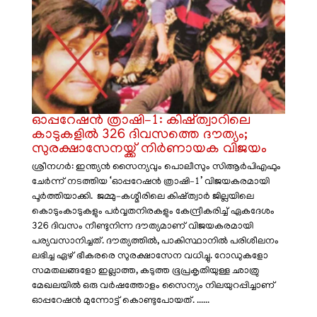
ഓപ്പറേഷൻ ത്രാഷി–1: കിഷ്ത്വാറിലെ
കാടുകളിൽ 326 ദിവസത്തെ ദൗത്യം;
സുരക്ഷാസേനയ്ക്ക് നിർണായക വിജയം
ശ്രീനഗർ: ഇന്ത്യൻ സൈന്യവും പൊലീസും സിആർപിഎഫും
ചേർന്ന് നടത്തിയ ‘ഓപ്പറേഷൻ ത്രാഷി–1’ വിജയകരമായി
പൂർത്തിയാക്കി. ജമ്മു–കശ്മീരിലെ കിഷ്ത്വാർ ജില്ലയിലെ
കൊടുംകാടുകളും പർവ്വതനിരകളും കേന്ദ്രീകരിച്ച് ഏകദേശം
326 ദിവസം നീണ്ടുനിന്ന ദൗത്യമാണ് വിജയകരമായി
പര്യവസാനിച്ചത്. ദൗത്യത്തിൽ, പാകിസ്ഥാനിൽ പരിശീലനം
ലഭിച്ച ഏഴ് ഭീകരരെ സുരക്ഷാസേന വധിച്ചു. റോഡുകളോ
സമതലങ്ങളോ ഇല്ലാത്ത, കടുത്ത ഭൂപ്രകൃതിയുള്ള ഛാത്രു
മേഖലയിൽ ഒരു വർഷത്തോളം സൈന്യം നിലയുറപ്പിച്ചാണ്
ഓപ്പറേഷൻ മുന്നോട്ട് കൊണ്ടുപോയത്. ......