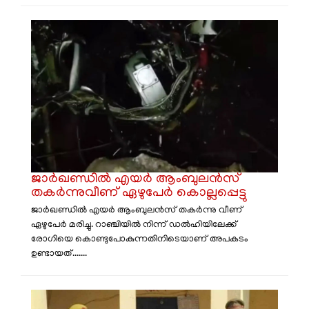
ജാർഖണ്ഡിൽ എയർ ആംബുലൻസ്
തകർന്നുവീണ് ഏഴുപേർ കൊല്ലപ്പെട്ടു
ജാർഖണ്ഡിൽ എയർ ആംബുലൻസ് തകർന്നു വീണ്
ഏഴുപേർ മരിച്ചു. റാഞ്ചിയിൽ നിന്ന് ഡൽഹിയിലേക്ക്
രോഗിയെ കൊണ്ടുപോകുന്നതിനിടെയാണ് അപകടം
ഉണ്ടായത്.......