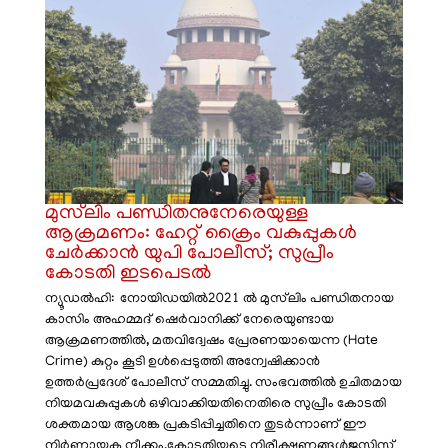
മുസ്‌ലിം പണ്ഡിതനുനേരെയുള്ള
ആക്രമണം: ഹേറ്റ് ക്രൈം വകുപ്പുകൾ
ചേർക്കാൻ യുപി പോലീസ്; സുപ്രീം
കോടതി ഇടപെടൽ
​ന്യൂഡൽഹി: നോയിഡയിൽ2021 ൽ മുസ്‌ലിം പണ്ഡിതനായ
കാസിം അഹമ്മദ് ഷെർവാനിക്ക് നേരെയുണ്ടായ
ആക്രമണത്തിൽ, മതവിദ്വേഷം പ്രേരണയായെന്ന (Hate
Crime) കുറ്റം കൂടി ഉൾപ്പെടുത്തി അന്വേഷിക്കാൻ
ഉത്തർപ്രദേശ് പോലീസ് സമ്മതിച്ചു. സംഭവത്തിൽ ഉചിതമായ
നിയമവകുപ്പുകൾ ഒഴിവാക്കിയതിനെതിരെ സുപ്രീം കോടതി
ശക്തമായ ആശങ്ക പ്രകടിപ്പിച്ചതിനെ തുടർന്നാണ് ഈ
നിർണ്ണായക നീക്കം. ​കോടതിയുടെ നിരീക്ഷണങ്ങൾ ​ജസ്റ്റിസ്