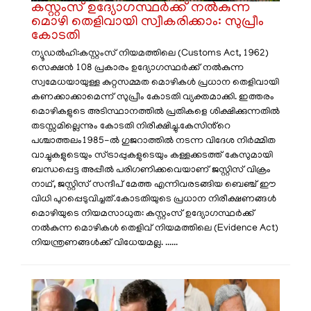
കസ്റ്റംസ് ഉദ്യോഗസ്ഥർക്ക് നൽകുന്ന
മൊഴി തെളിവായി സ്വീകരിക്കാം: സുപ്രീം
കോടതി
ന്യൂഡൽഹി:​കസ്റ്റംസ് നിയമത്തിലെ (Customs Act, 1962)
സെക്ഷൻ 108 പ്രകാരം ഉദ്യോഗസ്ഥർക്ക് നൽകുന്ന
സ്വമേധയായുള്ള കുറ്റസമ്മത മൊഴികൾ പ്രധാന തെളിവായി
കണക്കാക്കാമെന്ന് സുപ്രീം കോടതി വ്യക്തമാക്കി. ഇത്തരം
മൊഴികളുടെ അടിസ്ഥാനത്തിൽ പ്രതികളെ ശിക്ഷിക്കുന്നതിൽ
തടസ്സമില്ലെന്നും കോടതി നിരീക്ഷിച്ചു. ​കേസിൻ്റെ
പശ്ചാത്തലം ​1985-ൽ ഗുജറാത്തിൽ നടന്ന വിദേശ നിർമ്മിത
വാച്ചുകളുടെയും സ്ട്രാപ്പുകളുടെയും കള്ളക്കടത്ത് കേസുമായി
ബന്ധപ്പെട്ട അപ്പീൽ പരിഗണിക്കവെയാണ് ജസ്റ്റിസ് വിക്രം
നാഥ്, ജസ്റ്റിസ് സന്ദീപ് മേത്ത എന്നിവരടങ്ങിയ ബെഞ്ച് ഈ
വിധി പുറപ്പെടുവിച്ചത്. ​കോടതിയുടെ പ്രധാന നിരീക്ഷണങ്ങൾ ​
മൊഴിയുടെ നിയമസാധുത: കസ്റ്റംസ് ഉദ്യോഗസ്ഥർക്ക്
നൽകുന്ന മൊഴികൾ തെളിവ് നിയമത്തിലെ (Evidence Act)
നിയന്ത്രണങ്ങൾക്ക് വിധേയമല്ല. ......