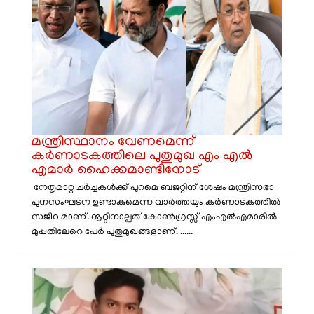
മന്ത്രിസ്ഥാനം വേണമെന്ന്
കർണാടകത്തിലെ പുതുമുഖ എം എൽ
എമാർ ഹൈക്കമാണ്ടിനോട്
നേതൃമാറ്റ ചർച്ചകൾക്ക് പുറമെ ബജറ്റിന് ശേഷം മന്ത്രിസഭാ
പുനസംഘടന ഉണ്ടാകുമെന്ന വാർത്തയും കർണാടകത്തിൽ
സജീവമാണ്. നൂറ്റിനാല്പത് കോൺഗ്രസ്സ് എംഎൽഎമാരിൽ
മുപ്പതിലേറെ പേർ പുതുമുഖങ്ങളാണ്. ......