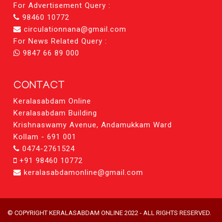
For Advertisement Query :
98460 10772
circulationnana@gmail.com
For News Related Query :
9847 66 89 000
CONTACT
Keralasabdam Online
Keralasabdam Building
Krishnaswamy Avenue, Andamukkam Ward
Kollam - 691 001
0474-2761524
+91 98460 10772
keralasabdamonline@gmail.com
© COPYRIGHT KERALASABDAM ONLINE 2022 - ALL RIGHTS RESERVED.