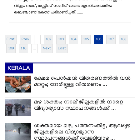
വിക്രം നാഥ്, ജസ്റ്റിസ് സന്ദീപ് മേത്ത എന്നിവരടങ്ങിയ
ബെഞ്ചാണ് കേസ് പരിഗണിച്ചത്. ......
First
Prev
...
102
103
104
105
106
107
108
109
110
...
Next
Last
KERALA
ക്ഷേമ പെൻഷൻ വിതരണത്തിൽ വൻ
മാറ്റം; നേരിട്ടുള്ള വിതരണം ...
മഴ ശക്തം; നാല് ജില്ലകളിൽ നാളെ
വിദ്യാഭ്യാസ സ്ഥാപനങ്ങൾക്ക് ...
ശക്തമായ മഴ; പത്തനംതിട്ട, ആലപ്പുഴ
ജില്ലകളിലെ വിദ്യാഭ്യാസ
സ്ഥാപനങ്ങൾക്ക് വെള്ളിയാഴ്ച ...