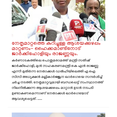
നേതൃമാറ്റത്തെ കുറിച്ചുള്ള ആശയക്കുഴപ്പം
മാറ്റണം- ഹൈക്കമാണ്ടിനോട്‌
ജാർക്കിഹോളിയും രാജണ്ണയും.
കർണാടകത്തിലെ പൊതുമരാമത്ത് മന്ത്രി സതീഷ്
ജാർക്കിഹോളി, മുൻ സഹകരണമന്ത്രി കെ എൻ രാജണ്ണ
എന്നീ മുതിർന്ന നേതാക്കൾ ഡൽഹിയിലെത്തി എ ഐ
സിസി അധ്യക്ഷൻ മല്ലികാർജ്ജുന ഖാർഗെയെ സന്ദർശിച്ച്
ചർച്ച നടത്തി. നേതൃമാറ്റവുമായി ബന്ധപ്പെട്ട് സംസ്ഥാനത്ത്
നിലനിൽക്കുന്ന ആശയക്കുഴപ്പം മാറ്റാൻ ഉടൻ നടപടി
ഉണ്ടാകണമെന്നാണ് നേതാക്കൾ ഖാർഗെയോട്
ആവശ്യപ്പെട്ടത്. ......