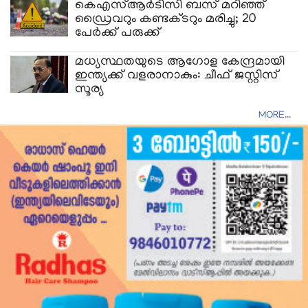
കെഎസ്ആർടിസി ബസ് മറിഞ്ഞ്
ഡ്രൈവറും കണ്ടക്ടറും മരിച്ചു; 20
പേർക്ക് പരുക്ക്
മധ്യസ്ഥതയുടെ ആഗോള കേന്ദ്രമായി
ഇന്ത്യക്ക് വളരാനാകും: ചീഫ് ജസ്റ്റിസ്
സൂര്യ
MORE...