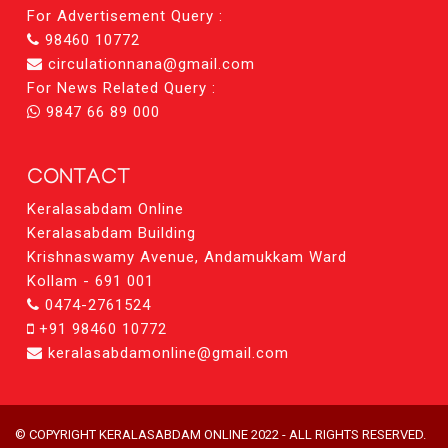
For Advertisement Query :
98460 10772
circulationnana@gmail.com
For News Related Query :
9847 66 89 000
CONTACT
Keralasabdam Online
Keralasabdam Building
Krishnaswamy Avenue, Andamukkam Ward
Kollam - 691 001
0474-2761524
+91 98460 10772
keralasabdamonline@gmail.com
© COPYRIGHT KERALASABDAM ONLINE 2022 - ALL RIGHTS RESERVED.