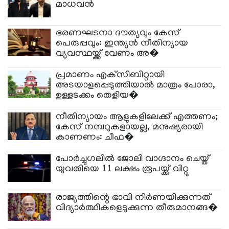
മാധവൻ
ഭരണഘടനാ ദൗത്യവും കേസ്
പെരുപ്പവും: ഇന്ത്യൻ നീതിന്യായ
വ്യവസ്ഥയ്ക്ക് വേണം അ�
പ്രമാണം എക്‌സിബിറ്റായി
അടയാളപ്പെടുത്തിയാൽ മാത്രം പോരാ,
ഉള്ളടക്കം തെളിയ�
നീതിന്യായം ആളുകളിലേക്ക് എത്തണം;
കേസ് നമ്പറുകളായല്ല, മനുഷ്യരായി
കാണണം: ചീഫ�
പോർച്ചുഗലിൽ ജോലി വാഗ്ദാനം ചെയ്ത്
യുവതിയെ 11 ലക്ഷം രൂപയ്ക്ക് വിറ്റു
രാജ്യത്തിന്റെ ഭാവി നിർണയിക്കുന്നത്
വിദ്യാർത്ഥികളെടുക്കുന്ന തീരുമാനങ്ങ�