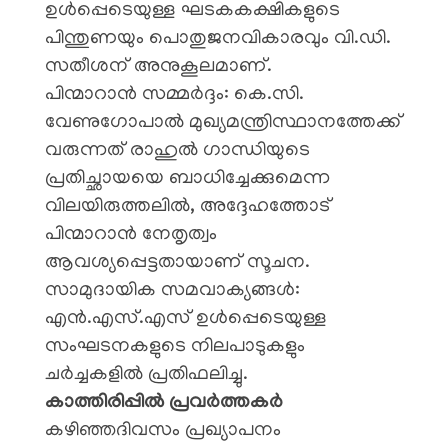
ഉൾപ്പെടെയുള്ള ഘടകകക്ഷികളുടെ
പിന്തുണയും പൊതുജനവികാരവും വി.ഡി.
സതീശന് അനുകൂലമാണ്.
​പിന്മാറാൻ സമ്മർദ്ദം: കെ.സി.
വേണുഗോപാൽ മുഖ്യമന്ത്രിസ്ഥാനത്തേക്ക്
വരുന്നത് രാഹുൽ ഗാന്ധിയുടെ
പ്രതിച്ഛായയെ ബാധിച്ചേക്കുമെന്ന
വിലയിരുത്തലിൽ, അദ്ദേഹത്തോട്
പിന്മാറാൻ നേതൃത്വം
ആവശ്യപ്പെട്ടതായാണ് സൂചന.
​സാമുദായിക സമവാക്യങ്ങൾ:
എൻ.എസ്.എസ് ഉൾപ്പെടെയുള്ള
സംഘടനകളുടെ നിലപാടുകളും
ചർച്ചകളിൽ പ്രതിഫലിച്ചു.
​കാത്തിരിപ്പിൽ പ്രവർത്തകർ
​കഴിഞ്ഞദിവസം പ്രഖ്യാപനം