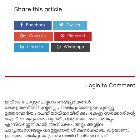
Share this article
Facebook
Twitter
Google +
Pinterest
LinkedIn
Whatsapp
Login to Comment
ഇവിടെ പോസ്റ്റുചെയ്യുന്ന അഭിപ്രായങ്ങള്‍
കേരളശബ്‌ദത്തിന്റേതല്ല . അഭിപ്രായങ്ങളുടെ പൂര്‍ണ്ണ
ഉത്തരവാദിത്വം രചയിതാവിനായിരിക്കും. കേന്ദ്ര സർക്കാരിന്റെ
ഐ.ടി നയപ്രകാരം വ്യക്തി, സമുദായം, മതം, രാജ്യം
എന്നിവയ്ക്കെതിരായി അധിക്ഷേപങ്ങളും അശ്ലീല
പദപ്രയോഗങ്ങളൂം നടത്തുന്നത് ശിക്ഷാര്‍ഹമായ കുറ്റമാണ്.
ഇത്തരം അഭിപ്രായ പ്രകടനത്തിന് നിയമനടപടി