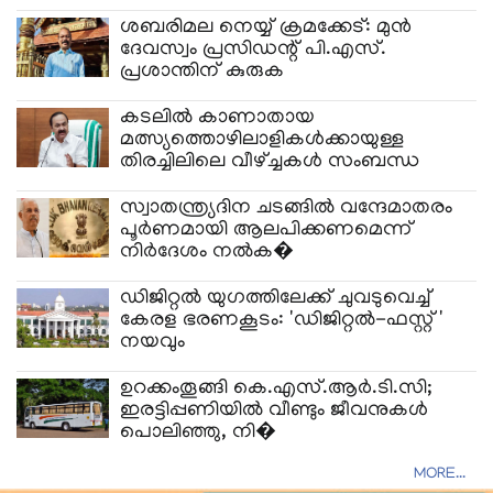
ശബരിമല നെയ്യ് ക്രമക്കേട്: മുൻ
ദേവസ്വം പ്രസിഡന്റ് പി.എസ്.
പ്രശാന്തിന് കുരുക
കടലിൽ കാണാതായ
മത്സ്യത്തൊഴിലാളികൾക്കായുള്ള
തിരച്ചിലിലെ വീഴ്ച്ചകൾ സംബന്ധ
സ്വാതന്ത്ര്യദിന ചടങ്ങിൽ വന്ദേമാതരം
പൂർണമായി ആലപിക്കണമെന്ന്
നിർദേശം നൽക�
ഡിജിറ്റൽ യുഗത്തിലേക്ക് ചുവടുവെച്ച്
കേരള ഭരണകൂടം: 'ഡിജിറ്റൽ-ഫസ്റ്റ്'
നയവും
​ഉറക്കംതൂങ്ങി കെ.എസ്.ആർ.ടി.സി;
ഇരട്ടിപ്പണിയിൽ വീണ്ടും ജീവനുകൾ
പൊലിഞ്ഞു, നി�
MORE...