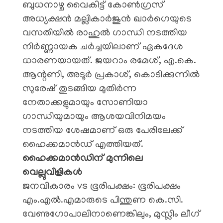
​ബുധനാഴ്ച വൈകിട്ട് കോൺഗ്രസ്
അധ്യക്ഷൻ മല്ലികാർജുൻ ഖാർഗെയുടെ
വസതിയിൽ രാഹുൽ ഗാന്ധി നടത്തിയ
നിർണ്ണായക ചർച്ചയിലാണ് ഏകദേശ
ധാരണയായത്. ജയറാം രമേശ്, എ.കെ.
ആന്റണി, അടൂർ പ്രകാശ്, കൊടിക്കുന്നിൽ
സുരേഷ് തുടങ്ങിയ മുതിർന്ന
നേതാക്കളുമായും സോണിയാ
ഗാന്ധിയുമായും ആശയവിനിമയം
നടത്തിയ ശേഷമാണ് ഒരു പേരിലേക്ക്
ഹൈക്കമാൻഡ് എത്തിയത്.
ഹൈക്കമാൻഡിന് മുന്നിലെ
വെല്ലുവിളികൾ
​ജനവികാരം vs ഭൂരിപക്ഷം: ഭൂരിപക്ഷം
എം.എൽ.എമാരുടെ പിന്തുണ കെ.സി.
വേണുഗോപാലിനാണെങ്കിലും, മുസ്ലിം ലീഗ്