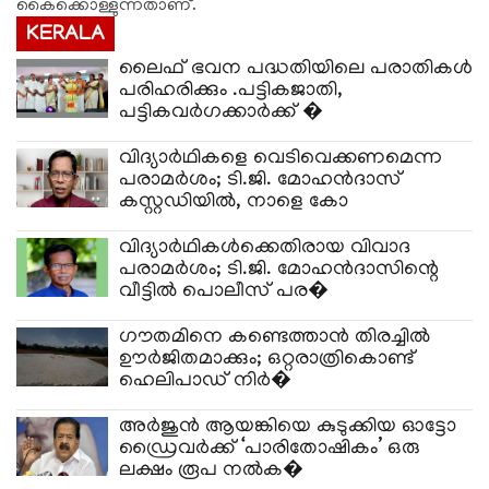
കൈക്കൊള്ളുന്നതാണ്.
KERALA
ലൈഫ് ഭവന പദ്ധതിയിലെ പരാതികൾ
പരിഹരിക്കും .പട്ടികജാതി,
പട്ടികവർഗക്കാർക്ക് �
വിദ്യാർഥികളെ വെടിവെക്കണമെന്ന
പരാമർശം; ടി.ജി. മോഹൻദാസ്
കസ്റ്റഡിയിൽ, നാളെ കോ
വിദ്യാർഥികൾക്കെതിരായ വിവാദ
പരാമർശം; ടി.ജി. മോഹൻദാസിന്റെ
വീട്ടിൽ പൊലീസ് പര�
ഗൗതമിനെ കണ്ടെത്താൻ തിരച്ചിൽ
ഊർജിതമാക്കും; ഒറ്റരാത്രികൊണ്ട്
ഹെലിപാഡ് നിർ�
അർജുൻ ആയങ്കിയെ കുടുക്കിയ ഓട്ടോ
ഡ്രൈവർക്ക് ‘പാരിതോഷികം’ ഒരു
ലക്ഷം രൂപ നൽക�