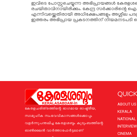
ഇവിടെ പോസ്റ്റുചെയ്യുന്ന അഭിപ്രായങ്ങള്‍ കേരളശബ്‌
രചയിതാവിനായിരിക്കും. കേന്ദ്ര സർക്കാരിന്റെ ഐ.
എന്നിവയ്ക്കെതിരായി അധിക്ഷേപങ്ങളും അശ്ലീല പദപ
ഇത്തരം അഭിപ്രായ പ്രകടനത്തിന് നിയമനടപടി 
QUICK
ABOUT US
കേരളചരിത്രത്തിന്റെ ഭാഗമായ രാഷ്ട്രീയ,
KERALA
സാമൂഹിക സംഭവവികാസങ്ങള്‍ക്കൊപ്പം
NATIONAL
വളര്‍ന്നുപന്തലിച്ച കേരളശബ്ദം കുടുംബത്തിന്റെ
INTERVIEW
ഓണ്‍ലൈന്‍ വാര്‍ത്താപോര്‍ട്ടലാണ്
CINEMA