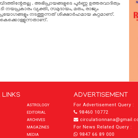
ദത്തിന്റേതല്ല . അഭിപ്രായങ്ങളുടെ പൂര്‍ണ്ണ ഉത്തരവാദിത്വം
ടി നയപ്രകാരം വ്യക്തി, സമുദായം, മതം, രാജ്യം
്രയോഗങ്ങളൂം നടത്തുന്നത് ശിക്ഷാര്‍ഹമായ കുറ്റമാണ്.
കൈക്കൊള്ളുന്നതാണ്.
 LINKS
ADVERTISEMENT
For Advertisement Query :
ASTROLOGY
98460 10772
EDITORIAL
circulationnana@gmail.
ARCHIVES
For News Related Query :
MAGAZINES
9847 66 89 000
MEDIA