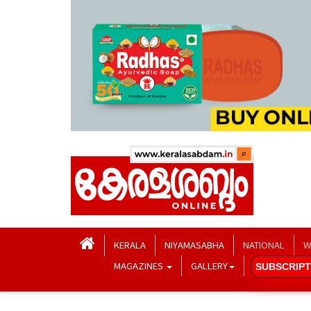
KERALA
NIYAMASABHA
NATIONAL
W
MAGAZINES
GALLERY
SUBSCRIPT