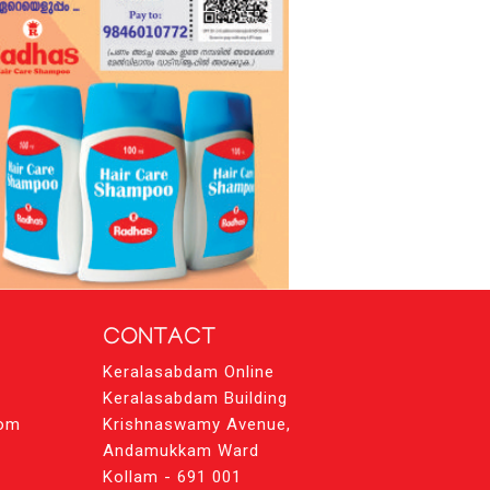
CONTACT
Keralasabdam Online
Keralasabdam Building
com
Krishnaswamy Avenue,
Andamukkam Ward
Kollam - 691 001