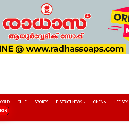
ORLD
GULF
SPORTS
DISTRICT NEWS
CINEMA
LIFE STY
ION