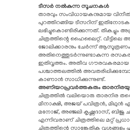
ടീസർ നൽകുന്ന സൂചനകൾ
​താരവും സംവിധായകനുമായ വിനീത് 
പുറത്തിറങ്ങിയ ടീസറിന് ഇതിനോടക
ലഭിച്ചുകൊണ്ടിരിക്കുന്നത്. തികച്
ചിത്രത്തിന്റെ ഹൈലൈറ്റ്. വീട്ടിലെ
ജോലിക്കാരനും ചേർന്ന് ആസൂത്രണം ച
അതിനെത്തുടർന്നുണ്ടാകുന്ന രസകരമ
ഇതിവൃത്തം. അതീവ ഗൗരവകരമായ
പശ്ചാത്തലത്തിൽ അവതരിപ്പിക്കുമ്പ
കാണാൻ സാധിക്കുന്നുണ്ട്.
​അണിയറപ്രവർത്തകരും താരനിരയു
​ചിത്രത്തിൽ വലിയൊരു താരനിര തന
മീനാക്ഷി, അജയ് പവിത്രൻ, മിഥുൻ എ
മനോജ്, അഞ്ജലി കൃഷ്ണദാസ്, ബിജു ചന
എന്നിവരാണ് ചിത്രത്തിലെ മറ്റ് പ്രധ
​ചിത്രത്തിന്റെ സാങ്കേതിക വശങ്ങളു