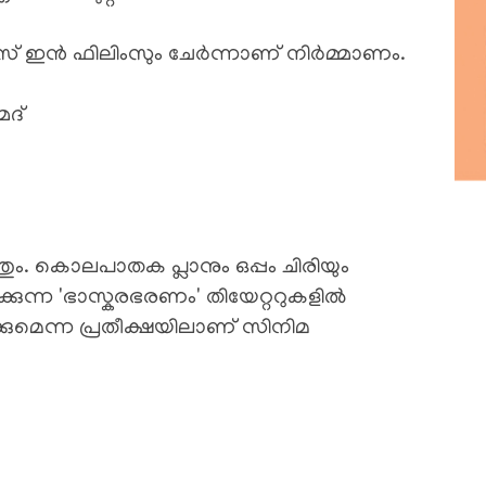
ാസ് ഇൻ ഫിലിംസും ചേർന്നാണ് നിർമ്മാണം.
മദ്
്തും. കൊലപാതക പ്ലാനും ഒപ്പം ചിരിയും
്കുന്ന 'ഭാസ്കരഭരണം' തിയേറ്ററുകളിൽ
ുമെന്ന പ്രതീക്ഷയിലാണ് സിനിമ