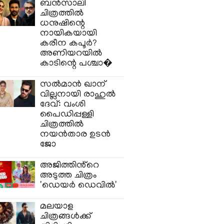
ബൻസാലി
ചിത്രത്തിൽ
ധനുഷിന്റെ
നായികയായി
കരീന കപൂർ?
അണിയറയിൽ
കാടിന്റെ പശ്ചാ�
സൽമാൻ ഖാന്
വില്ലനായി രാഹുൽ
ദേവ്: വംശി
പൈഡിപ്പള്ളി
ചിത്രത്തിൽ
നയൻതാര ഉടൻ
ജോ
അജിത്തിൻ്റെ
അടുത്ത ചിത്രം
'ഡെയർ ഡെവിൽ'
മലയാള
ചിത്രങ്ങൾക്ക്