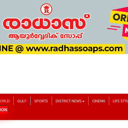
ORLD
GULF
SPORTS
DISTRICT NEWS
CINEMA
LIFE STY
ION