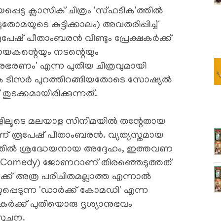
പെട്ട ക്ലാസിക് ചിത്രം 'സ്ഫടിക'ത്തിൽ
യുടെ കുട്ടിക്കാലം) അവതരിപ്പിച്ച്
ൂപേഷ് പീതാംബരൻ വീണ്ടും പ്രേക്ഷകർക്ക്
ായകന്റെയും നടന്റെയും
രഭരണം' എന്ന പുതിയ ചിത്രവുമായി
ോഗിക ടീസർ പുറത്തിറങ്ങിയതോടെ സോഷ്യൽ
ടക്കമായിരിക്കുന്നത്.
ചിത്രങ്ങളിലൂടെ മലയാള സിനിമയിൽ തന്റേതായ
 രൂപേഷ് പീതാംബരൻ. വ്യത്യസ്തമായ
നതിൽ ശ്രദ്ധേയനായ അദ്ദേഹം, ഇത്തവണ
ck Comedy) ജോണറാണ് തിരഞ്ഞെടുത്തത്
്ക് അത്ര പരിചിതമല്ലാത്ത എന്നാൽ
പെടുന്ന 'ഡാർക്ക് കോമഡി' എന്ന
ഷകർക്ക് പുതിയൊരു ദൃശ്യാനുഭവം
സൂചന.