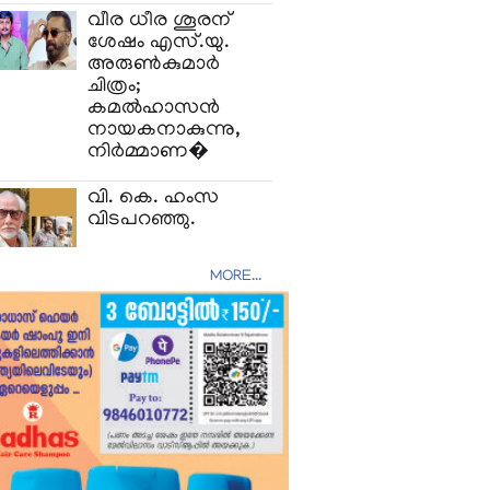
വീര ധീര ശൂരന്
ശേഷം എസ്.യു.
അരുൺകുമാർ
ചിത്രം;
കമൽഹാസൻ
നായകനാകുന്നു,
നിർമ്മാണ�
വി. കെ. ഹംസ
വിടപറഞ്ഞു.
MORE...