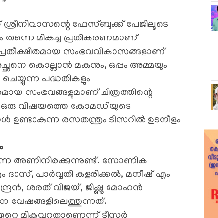
ശ്രീനിവാസന്റെ ഫേസ്ബുക്ക് പേജിലൂടെ
ം തന്നെ മികച്ച പ്രതികരണമാണ്
ചും അപ്രതീക്ഷിതമായ സംഭവവികാസങ്ങളാണ്
 അച്ഛനെ കൊല്ലാൻ മകനും, ഒപ്പം അമ്മയും
െയ്യുന്ന പദ്ധതികളും
ായ സംഭവങ്ങളുമാണ് ചിത്രത്തിന്റെ
 ഒരു വിഷയത്തെ കോമഡിയുടെ
ോൾ ഉണ്ടാകുന്ന രസതന്ത്രം ടീസറിൽ ഉടനീളം
ം
്നെ അണിനിരക്കുന്നുണ്ട്. സോണിക
ം ദാസ്, പാർവ്വതി കളരിക്കൽ, മനീഷ് എം
്ദ്രൻ, ശരത് വിജയ്, ജിഷ്ണു മോഹൻ
ാന വേഷങ്ങളിലെത്തുന്നത്.
ം ഏറെ മികവുറ്റതാണെന്ന് ടീസർ