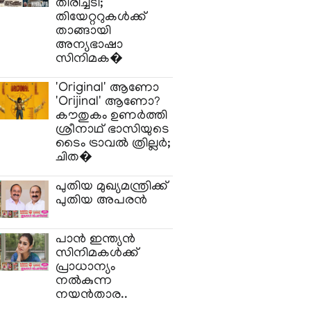
തിരിച്ചടി;
തിയേറ്ററുകൾക്ക്
താങ്ങായി
അന്യഭാഷാ
സിനിമക�
'Original' ആണോ
'Orijinal' ആണോ?
കൗതുകം ഉണർത്തി
ശ്രീനാഥ് ഭാസിയുടെ
ടൈം ട്രാവൽ ത്രില്ലർ;
ചിത�
പുതിയ മുഖ്യമന്ത്രിക്ക്
പുതിയ അപരൻ
പാൻ ഇന്ത്യൻ
സിനിമകൾക്ക്
പ്രാധാന്യം
നൽകുന്ന
നയൻതാര..