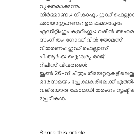
വ്യക്തമാക്കുന്നു.
​നിർമ്മാണം: നികാഫും ഗുഡ് ഫെല്ല
​ഛായാഗ്രഹണം: ഉമ കുമാരപുരം
​എഡിറ്റിംഗും കളറിംഗും: റഷിൻ അഹമ്
​സംഗീതം: ഗോഡ് വിൻ തോമസ്
​വിതരണം: ഗുഡ് ഫെല്ലാസ്
​പി.ആർ.ഒ: ഐശ്വര്യ രാജ്
​റിലീസ് വിവരങ്ങൾ
​ജൂൺ 26-ന് ചിത്രം തിയേറ്ററുകളിലെത
ഒരേസമയം പ്രേക്ഷകരിലേക്ക് എത്തിക
വലിയൊരു കോമഡി തരംഗം സൃഷ്ടിക്ക
പ്രേമികൾ.
Share this article