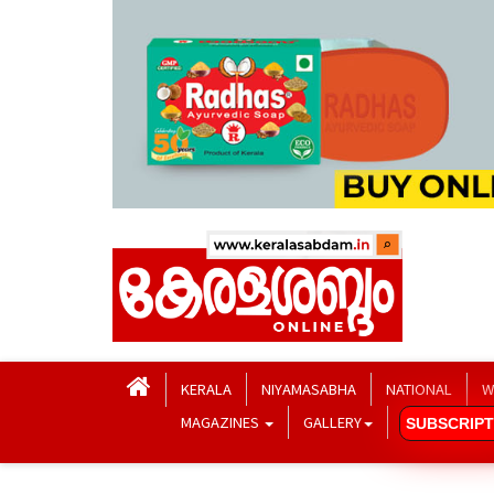
KERALA
NIYAMASABHA
NATIONAL
W
MAGAZINES
GALLERY
SUBSCRIPT