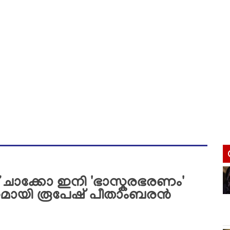
ചാക്കോ ഇനി 'ഭാസ്കരഭരണം'
ുമായി രൂപേഷ് പീതാംബരൻ