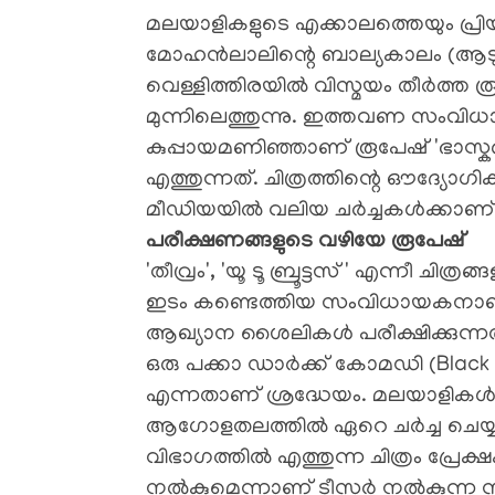
മലയാളികളുടെ എക്കാലത്തെയും പ്രിയപ്
മോഹൻലാലിന്റെ ബാല്യകാലം (ആടുതോമ
വെള്ളിത്തിരയിൽ വിസ്മയം തീർത്ത ര
മുന്നിലെത്തുന്നു. ഇത്തവണ സംവിധ
കുപ്പായമണിഞ്ഞാണ് രൂപേഷ് 'ഭാസ്ക
എത്തുന്നത്. ചിത്രത്തിന്റെ ഔദ്യ
മീഡിയയിൽ വലിയ ചർച്ചകൾക്കാണ് തു
​പരീക്ഷണങ്ങളുടെ വഴിയേ രൂപേഷ്
​'തീവ്രം', 'യൂ ടൂ ബ്രൂട്ടസ്' എന്നീ 
ഇടം കണ്ടെത്തിയ സംവിധായകനാണ്
ആഖ്യാന ശൈലികൾ പരീക്ഷിക്കുന്
ഒരു പക്കാ ഡാർക്ക് കോമഡി (Bla
എന്നതാണ് ശ്രദ്ധേയം. മലയാളികൾക
ആഗോളതലത്തിൽ ഏറെ ചർച്ച ചെയ്യപ്
വിഭാഗത്തിൽ എത്തുന്ന ചിത്രം പ്രേക്
നൽകുമെന്നാണ് ടീസർ നൽകുന്ന 