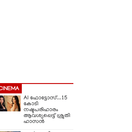
CINEMA
AI ഫോട്ടോസ്...15
കോടി
നഷ്ടപരിഹാരം
ആവശ്യപ്പെട്ട് ശ്രുതി
ഹാസൻ