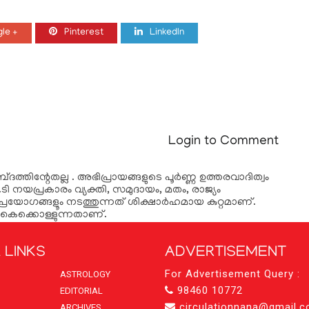
le +
Pinterest
LinkedIn
Login to Comment
ദത്തിന്റേതല്ല . അഭിപ്രായങ്ങളുടെ പൂര്‍ണ്ണ ഉത്തരവാദിത്വം
ടി നയപ്രകാരം വ്യക്തി, സമുദായം, മതം, രാജ്യം
്രയോഗങ്ങളൂം നടത്തുന്നത് ശിക്ഷാര്‍ഹമായ കുറ്റമാണ്.
കൈക്കൊള്ളുന്നതാണ്.
 LINKS
ADVERTISEMENT
For Advertisement Query :
ASTROLOGY
98460 10772
EDITORIAL
circulationnana@gmail.
ARCHIVES