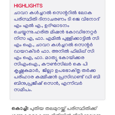
HIGHLIGHTS
ചാവറ കൾച്ചറൽ സെന്ററിൽ ലോക
പരിസ്ഥിതി ദിനാചരണം ടി ജെ വിനോദ്
എം എൽ എ., ഉദ്ഘാടനം
ചെയ്യുന്നു.ഹരിത മിഷൻ കോഡിനേറ്റർ
നിസ എ, ഫാ. എമിൽ പുള്ളിക്കാട്ടിൽ സി
എം ഐ., ചാവറ കൾച്ചറൽ സെന്റർ
ഡയറക്ടർ ഫാ. അനിൽ ഫിലിപ്പ് സി
എം ഐ, ഫാ. മാത്യു കോയിക്കര
സിഎംഐ., കൗൺസിലർ കെ പി
കൃഷ്ണകുമാർ, ജില്ലാ ഉപഭോക്‌തൃ തർക്ക
പരിഹാര കമ്മീഷൻ പ്രസിഡണ്ട് ഡി ബി
ബിനു,പ്രജീഷ് സെൻ, എന്നിവർ
സമീപം.
കൊച്ചി:
പുതിയ തലമുറയ്ക്ക് പരിസ്ഥിതിക്ക്