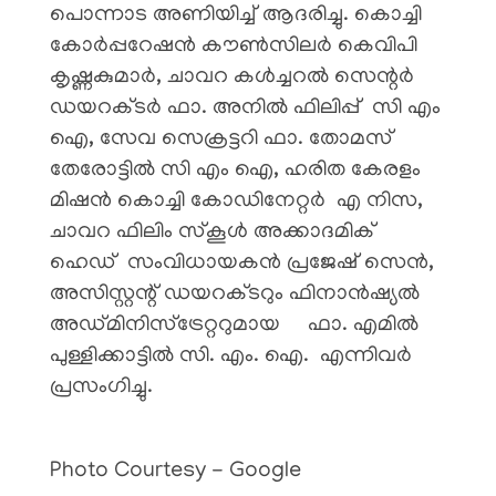
പൊന്നാട അണിയിച്ച് ആദരിച്ചു. കൊച്ചി
കോർപ്പറേഷൻ കൗൺസിലർ കെവിപി
കൃഷ്ണകുമാർ, ചാവറ കൾച്ചറൽ സെന്റർ
ഡയറക്ടർ ഫാ. അനിൽ ഫിലിപ്പ് സി എം
ഐ, സേവ സെക്രട്ടറി ഫാ. തോമസ്
തേരോട്ടിൽ സി എം ഐ, ഹരിത കേരളം
മിഷൻ കൊച്ചി കോഡിനേറ്റർ എ നിസ,
ചാവറ ഫിലിം സ്കൂൾ അക്കാദമിക്
ഹെഡ് സംവിധായകൻ പ്രജേഷ് സെൻ,
അസിസ്റ്റന്റ് ഡയറക്ടറും ഫിനാൻഷ്യൽ
അഡ്മിനിസ്ട്രേറ്ററുമായ ഫാ. എമിൽ
പുള്ളിക്കാട്ടിൽ സി. എം. ഐ. എന്നിവർ
പ്രസംഗിച്ചു.
Photo Courtesy - Google