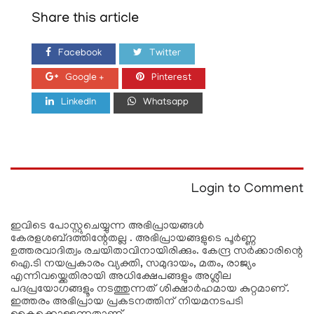
Share this article
Facebook
Twitter
Google +
Pinterest
LinkedIn
Whatsapp
Login to Comment
ഇവിടെ പോസ്റ്റുചെയ്യുന്ന അഭിപ്രായങ്ങള്‍
കേരളശബ്‌ദത്തിന്റേതല്ല . അഭിപ്രായങ്ങളുടെ പൂര്‍ണ്ണ
ഉത്തരവാദിത്വം രചയിതാവിനായിരിക്കും. കേന്ദ്ര സർക്കാരിന്റെ
ഐ.ടി നയപ്രകാരം വ്യക്തി, സമുദായം, മതം, രാജ്യം
എന്നിവയ്ക്കെതിരായി അധിക്ഷേപങ്ങളും അശ്ലീല
പദപ്രയോഗങ്ങളൂം നടത്തുന്നത് ശിക്ഷാര്‍ഹമായ കുറ്റമാണ്.
ഇത്തരം അഭിപ്രായ പ്രകടനത്തിന് നിയമനടപടി