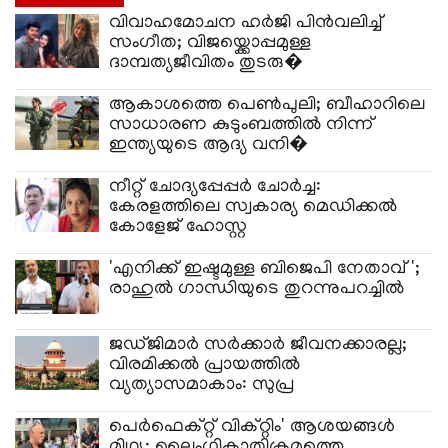
വിവാഹമോചന ഹർജി പിൻവലിച്ച്
സംഗീത; വിജയ്ക്കൊപ്പമുള്ള
ദാമ്പത്യജീവിതം തുടരു�
ആകാശത്തെ പെൺപുലി; ബീഹാറിലെ
സാധാരണ കുടുംബത്തിൽ നിന്ന്
ഇന്ത്യയുടെ ആദ്യ വനി�
നീറ്റ് ചോദ്യപ്പേപ്പർ ചോർച്ച:
കേരളത്തിലെ സ്വകാര്യ മെഡിക്കൽ
കോളേജ് ഹോസ്റ്റ
'എനിക്ക് ഇഷ്ടമുള്ള ബിജെപി നേതാവ്';
രാഹുൽ ഗാന്ധിയുടെ തുറന്നുപറച്ചിൽ
ജഡ്ജിമാർ സർക്കാർ ജീവനക്കാരല്ല;
വിരമിക്കൽ പ്രായത്തിൽ
വ്യത്യാസമാകാം: സുപ്ര
പെർഫെക്റ്റ് വിക്റ്റിം' ആശയങ്ങൾ
മിഥ്യ; ലൈംഗികാതിക്രമത്തെ