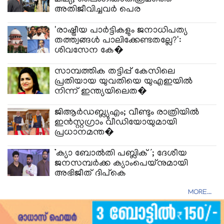
അതിജീവിച്ചവർ പെര
'രാഷ്ട്രീയ പാർട്ടികളും ജനാധിപത്യ
തത്ത്വങ്ങൾ പാലിക്കേണ്ടതല്ലേ?':
ശിവസേന കേ�
സാമ്പത്തിക തട്ടിപ്പ് കേസിലെ
പ്രതിയായ യുവതിയെ യുഎഇയിൽ
നിന്ന് ഇന്ത്യയിലെത�
ജിആർഡബ്ല്യുഎം; വീണ്ടും രാത്രിയിൽ
ഇൻസ്റ്റ​ഗ്രാം വീഡിയോയുമായി
പ്രധാനമന്ത�
‘ക്യാ ബോൽതി പബ്ലിക്’; ദേശീയ
ജനസമ്പർക്ക ക്യാംപെയ്നുമായി
അഭിജീത് ദിപ്കെ
MORE...