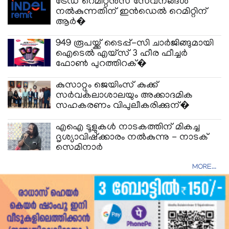
ട്രേഡ് റെമിറ്റന്‍സ് സേവനങ്ങള്‍
നല്‍കുന്നതിന് ഇന്‍ഡെല്‍ റെമിറ്റിന്
ആര്‍�
949 രൂപയ്ക്ക് ടൈപ്പ്-സി ചാർജിങ്ങുമായി
ഐടെൽ എയ്സ് 3 ഹീര ഫീച്ചർ
ഫോൺ പുറത്തിറക്�
കുസാറ്റും ജെയിംസ് കുക്ക്
സർവകലാശാലയും അക്കാദമിക
സഹകരണം വിപുലീകരിക്കുന്�
എഐ ടൂളുകൾ നാടകത്തിന് മികച്ച
ദൃശ്യാവിഷ്ക്കാരം നൽകുന്നു - നാടക്
സെമിനാർ
MORE...