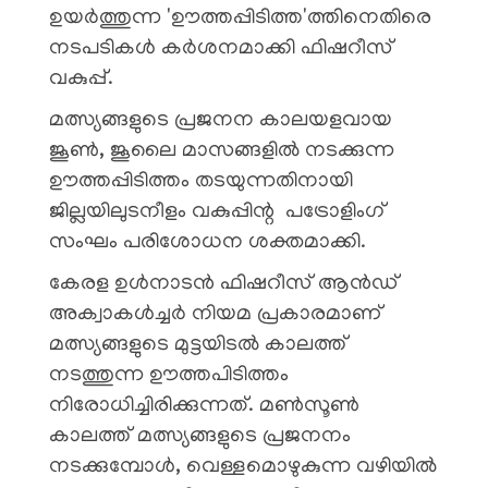
ഉയർത്തുന്ന 'ഊത്തപ്പിടിത്ത'ത്തിനെതിരെ
നടപടികൾ കർശനമാക്കി ഫിഷറീസ്
വകുപ്പ്.
മത്സ്യങ്ങളുടെ പ്രജനന കാലയളവായ
ജൂൺ, ജൂലൈ മാസങ്ങളിൽ നടക്കുന്ന
ഊത്തപ്പിടിത്തം തടയുന്നതിനായി
ജില്ലയിലുടനീളം വകുപ്പിന്റ പട്രോളിംഗ്
സംഘം പരിശോധന ശക്തമാക്കി.
​കേരള ഉൾനാടൻ ഫിഷറീസ് ആൻഡ്
അക്വാകൾച്ചർ നിയമ പ്രകാരമാണ്
മത്സ്യങ്ങളുടെ മുട്ടയിടൽ കാലത്ത്
നടത്തുന്ന ഊത്തപിടിത്തം
നിരോധിച്ചിരിക്കുന്നത്. മൺസൂൺ
കാലത്ത് മത്സ്യങ്ങളുടെ പ്രജനനം
നടക്കുമ്പോൾ, വെള്ളമൊഴുകുന്ന വഴിയിൽ