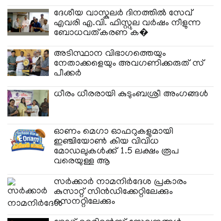
ദേശീയ വാസ്കുലർ ദിനത്തിൽ സേവ്
എവരി എ.വി. ഫിസ്റ്റുല വർഷം നീളുന്ന
ബോധവത്കരണ ക�
അടിസ്ഥാന വിഭാഗത്തെയും
നേതാക്കളെയും അവഗണിക്കരുത്​ സ്​
പീക്കർ
ധീരം ധീരരായി കുടുംബശ്രീ അംഗങ്ങള്‍
ഓണം മെഗാ ഓഫറുകളുമായി
ഇഞ്ചിയോൺ കിയ വിവിധ
മോഡലുകൾക്ക് 1.5 ലക്ഷം രൂപ
വരെയുള്ള ആ
സർക്കാർ നാമനിർദേശ പ്രകാരം
കുസാറ്റ് സിൻഡിക്കേറ്റിലേക്കും
സെനറ്റിലേക്കും