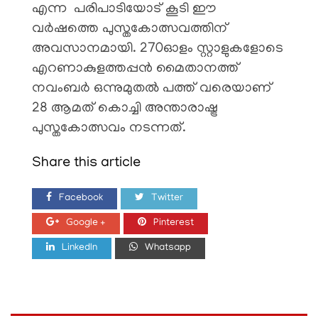
എന്ന പരിപാടിയോട് കൂടി ഈ
വർഷത്തെ പുസ്തകോത്സവത്തിന്
അവസാനമായി. 270ഓളം സ്റ്റാളുകളോടെ
എറണാകുളത്തപ്പൻ മൈതാനത്ത്
നവംബർ ഒന്നുമുതൽ പത്ത് വരെയാണ്
28 ആമത് കൊച്ചി അന്താരാഷ്ട്ര
പുസ്തകോത്സവം നടന്നത്.
Share this article
Facebook
Twitter
Google +
Pinterest
LinkedIn
Whatsapp