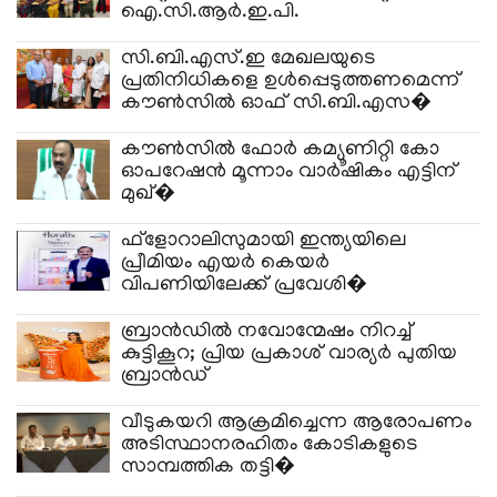
ഐ.സി.ആർ.ഇ.പി.
സി.ബി.എസ്.ഇ മേഖലയുടെ
പ്രതിനിധികളെ ഉൾപ്പെടുത്തണമെന്ന്
കൗൺസിൽ ഓഫ് സി.ബി.എസ�
കൗണ്‍സില്‍ ഫോര്‍ കമ്യൂണിറ്റി കോ
ഓപറേഷന്‍ മൂന്നാം വാര്‍ഷികം എട്ടിന്
മുഖ്�
ഫ്‌ളോറാലിസുമായി ഇന്ത്യയിലെ
പ്രീമിയം എയര്‍ കെയര്‍
വിപണിയിലേക്ക് പ്രവേശി�
ബ്രാൻഡിൽ നവോന്മേഷം നിറച്ച്
കുട്ടികൂറ; പ്രിയ പ്രകാശ് വാര്യർ പുതിയ
ബ്രാൻഡ്
വീടുകയറി ആക്രമിച്ചെന്ന ആരോപണം
അടിസ്ഥാനരഹിതം കോടികളുടെ
സാമ്പത്തിക തട്ടി�