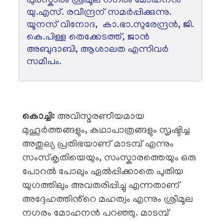
പുരസ്കാരം ശ്രീമൂല നഗരം മോഹനൻ
യു.എസ്. രവീന്ദ്രന് സമർപ്പിക്കുന്നു.
യൂനസ് വിനോദ, കാ.ഭാ.സുരേന്ദ്രൻ, ജി.
കെ.പിള്ള തെക്കേടത്ത്, ജാൻ
അബുദാബി, ആശാലത എന്നിവർ
സമീപം.
കൊച്ചി:
അവിസ്മരണീയമായ
മുഹൂർത്തങ്ങളും, കഥാപാത്രങ്ങളും സൃഷ്ടിച്ച
അതുല്യ പ്രതിഭയാണ് മാടമ്പ് എന്നും
സംസ്കൃതിയെയും, സംസ്കാരത്തെയും ഒരു
പോറൽ പോലും ഏൽപ്പിക്കാതെ പുതിയ
യുഗത്തിലും അവതരിപ്പിച്ചു എന്നതാണ്
അദ്ദേഹത്തിൻ്റെ മഹത്വം എന്നും ശ്രീമൂല
നഗരം മോഹനൻ പറഞ്ഞു. മാടമ്പ്