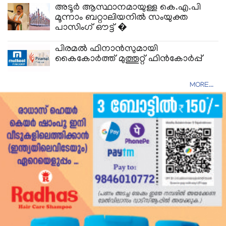
അടൂര്‍ ആസ്ഥാനമായുള്ള കെ.എ.പി
മൂന്നാം ബറ്റാലിയനില്‍ സംയുക്ത
പാസിംഗ് ഔട്ട് �
പിരമല്‍ ഫിനാന്‍സുമായി
കൈകോര്‍ത്ത് മുത്തൂറ്റ് ഫിന്‍കോര്‍പ്പ്
MORE...