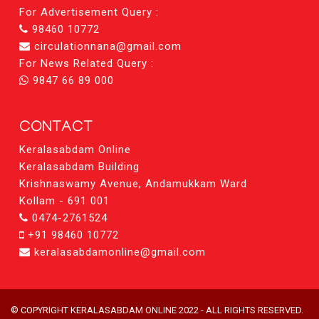
For Advertisement Query :
98460 10772
circulationnana@gmail.com
For News Related Query :
9847 66 89 000
CONTACT
Keralasabdam Online
Keralasabdam Building
Krishnaswamy Avenue, Andamukkam Ward
Kollam - 691 001
0474-2761524
+91 98460 10772
keralasabdamonline@gmail.com
© COPYRIGHT KERALASABDAM ONLINE 2022 - ALL RIGHTS RESERVED.