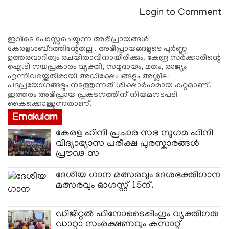
Login to Comment
ഇവിടെ പോസ്റ്റുചെയ്യുന്ന അഭിപ്രായങ്ങള്‍
കേരളശബ്‌ദത്തിന്റേതല്ല . അഭിപ്രായങ്ങളുടെ പൂര്‍ണ്ണ
ഉത്തരവാദിത്വം രചയിതാവിനായിരിക്കും. കേന്ദ്ര സർക്കാരിന്റെ
ഐ.ടി നയപ്രകാരം വ്യക്തി, സമുദായം, മതം, രാജ്യം
എന്നിവയ്ക്കെതിരായി അധിക്ഷേപങ്ങളും അശ്ലീല
പദപ്രയോഗങ്ങളൂം നടത്തുന്നത് ശിക്ഷാര്‍ഹമായ കുറ്റമാണ്.
ഇത്തരം അഭിപ്രായ പ്രകടനത്തിന് നിയമനടപടി
കൈക്കൊള്ളുന്നതാണ്.
Ernakulam
കേരള ഹിന്ദി പ്രചാര സഭ സുഗമ ഹിന്ദി
വിദ്യാഭ്യാസ പരീക്ഷ പുരസ്കാരങ്ങൾ
പ്രൗഢ സ
ദേശീയ ഗാന മത്സരവും ദേശഭക്തിഗാന
മത്സരവും ഓഗസ്റ്റ് 15ന്.
ഡിജിറ്റൽ ഫിനോടൈപ്പിംഗും വ്യക്തിഗത
ഡാറ്റാ സംരക്ഷണവും കുസാറ്റ്