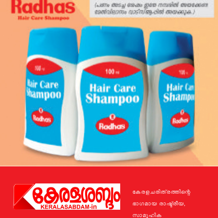
കേരളചരിത്രത്തിന്റെ
ഭാഗമായ രാഷ്ട്രീയ,
സാമൂഹിക