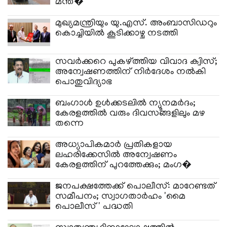
മന്ത്�
മുഖ്യമന്ത്രിയും യു.എസ്. അംബാസിഡറും
കൊച്ചിയിൽ കൂടിക്കാഴ്ച നടത്തി
സവർക്കറെ പുകഴ്ത്തിയ വിവാദ ക്വിസ്;
അന്വേഷണത്തിന് നിർദേശം നൽകി
പൊതുവിദ്യാഭ
ബംഗാൾ ഉൾക്കടലിൽ ന്യൂനമർദം;
കേരളത്തിൽ വരും ദിവസങ്ങളിലും മഴ
തന്നെ
അധ്യാപികമാർ പ്രതികളായ
ലഹരിക്കേസിൽ അന്വേഷണം
കേരളത്തിന് പുറത്തേക്കും; മംഗ�
ജനപക്ഷത്തേക്ക് പൊലീസ്: മാറേണ്ടത്
സമീപനം; സ്വാഗതാർഹം 'മൈ
പൊലീസ്' പദ്ധതി