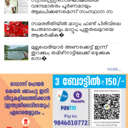
സ്വാതന്ത്ര്യദിനാഘോഷത്തിൽ
വന്ദേമാതരം പൂർണമായും
ആലപിക്കണമെന്ന് സംസ്ഥാന സ
സമരരീതിയിൽ മാറ്റം; ഫണ്ട് പിരിവിലെ
പേരുദോഷവും മാറ്റും; പുതുതലമുറയെ
ആകർഷിക�
മുല്ലപ്പെരിയാർ അണക്കെട്ട് ഇന്ന്
തുറക്കും; തമിഴ്നാട്ടിലേക്ക് ഒഴുക്കുക
സെ�
MORE...