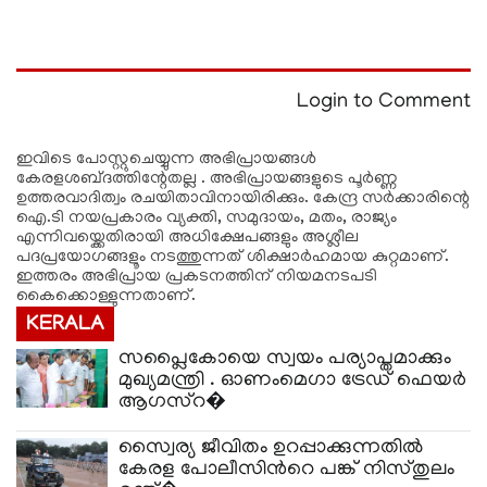
Login to Comment
ഇവിടെ പോസ്റ്റുചെയ്യുന്ന അഭിപ്രായങ്ങള്‍
കേരളശബ്‌ദത്തിന്റേതല്ല . അഭിപ്രായങ്ങളുടെ പൂര്‍ണ്ണ
ഉത്തരവാദിത്വം രചയിതാവിനായിരിക്കും. കേന്ദ്ര സർക്കാരിന്റെ
ഐ.ടി നയപ്രകാരം വ്യക്തി, സമുദായം, മതം, രാജ്യം
എന്നിവയ്ക്കെതിരായി അധിക്ഷേപങ്ങളും അശ്ലീല
പദപ്രയോഗങ്ങളൂം നടത്തുന്നത് ശിക്ഷാര്‍ഹമായ കുറ്റമാണ്.
ഇത്തരം അഭിപ്രായ പ്രകടനത്തിന് നിയമനടപടി
കൈക്കൊള്ളുന്നതാണ്.
KERALA
സപ്ലൈകോയെ സ്വയം പര്യാപ്തമാക്കും
മുഖ്യമന്ത്രി . ഓണംമെഗാ ട്രേഡ് ഫെയർ
ആഗസ്റ�
സ്വൈര്യ ജീവിതം ഉറപ്പാക്കുന്നതില്‍
കേരള പോലീസിന്‍റെ പങ്ക് നിസ്തുലം