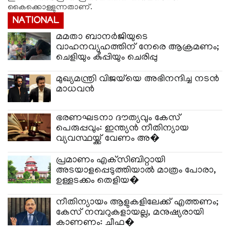
കൈക്കൊള്ളുന്നതാണ്.
NATIONAL
മമതാ ബാനർജിയുടെ
വാഹനവ്യൂഹത്തിന് നേരെ ആക്രമണം;
ചെളിയും കുപ്പിയും ചെരിപ്പു
മുഖ്യമന്ത്രി വിജയ്‌യെ അഭിനന്ദിച്ച നടൻ
മാധവൻ
ഭരണഘടനാ ദൗത്യവും കേസ്
പെരുപ്പവും: ഇന്ത്യൻ നീതിന്യായ
വ്യവസ്ഥയ്ക്ക് വേണം അ�
പ്രമാണം എക്‌സിബിറ്റായി
അടയാളപ്പെടുത്തിയാൽ മാത്രം പോരാ,
ഉള്ളടക്കം തെളിയ�
നീതിന്യായം ആളുകളിലേക്ക് എത്തണം;
കേസ് നമ്പറുകളായല്ല, മനുഷ്യരായി
കാണണം: ചീഫ�