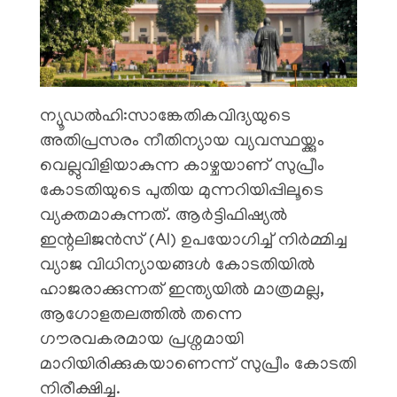
ന്യൂഡൽഹി:​സാങ്കേതികവിദ്യയുടെ
അതിപ്രസരം നീതിന്യായ വ്യവസ്ഥയ്ക്കും
വെല്ലുവിളിയാകുന്ന കാഴ്ചയാണ് സുപ്രീം
കോടതിയുടെ പുതിയ മുന്നറിയിപ്പിലൂടെ
വ്യക്തമാകുന്നത്. ആർട്ടിഫിഷ്യൽ
ഇന്റലിജൻസ് (AI) ഉപയോഗിച്ച് നിർമ്മിച്ച
വ്യാജ വിധിന്യായങ്ങൾ കോടതിയിൽ
ഹാജരാക്കുന്നത് ഇന്ത്യയിൽ മാത്രമല്ല,
ആഗോളതലത്തിൽ തന്നെ
ഗൗരവകരമായ പ്രശ്നമായി
മാറിയിരിക്കുകയാണെന്ന് സുപ്രീം കോടതി
നിരീക്ഷിച്ചു.