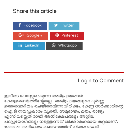
Share this article
Facebook
Twitter
Google +
Pinterest
LinkedIn
Whatsapp
Login to Comment
ഇവിടെ പോസ്റ്റുചെയ്യുന്ന അഭിപ്രായങ്ങള്‍
കേരളശബ്‌ദത്തിന്റേതല്ല . അഭിപ്രായങ്ങളുടെ പൂര്‍ണ്ണ
ഉത്തരവാദിത്വം രചയിതാവിനായിരിക്കും. കേന്ദ്ര സർക്കാരിന്റെ
ഐ.ടി നയപ്രകാരം വ്യക്തി, സമുദായം, മതം, രാജ്യം
എന്നിവയ്ക്കെതിരായി അധിക്ഷേപങ്ങളും അശ്ലീല
പദപ്രയോഗങ്ങളൂം നടത്തുന്നത് ശിക്ഷാര്‍ഹമായ കുറ്റമാണ്.
ഇത്തരം അഭിപ്രായ പ്രകടനത്തിന് നിയമനടപടി