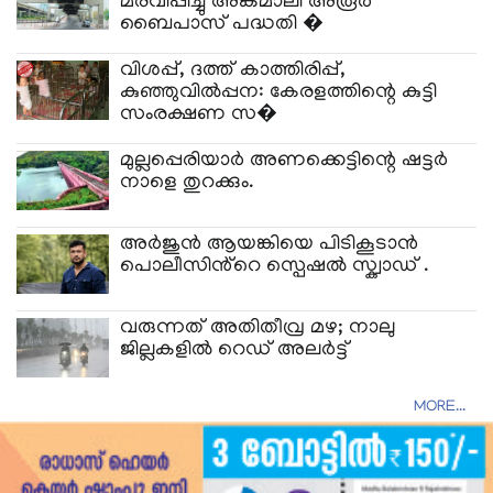
മരവിപ്പിച്ചു അങ്കമാലി അരൂർ
ബൈപാസ് പദ്ധതി �
വിശപ്പ്, ദത്ത് കാത്തിരിപ്പ്,
കുഞ്ഞുവിൽപ്പന: കേരളത്തിന്റെ കുട്ടി
സംരക്ഷണ സ�
മുല്ലപ്പെരിയാർ അണക്കെട്ടിന്റെ ഷട്ടർ
നാളെ തുറക്കും.
അർജുൻ ആയങ്കിയെ പിടികൂടാൻ
പൊലീസിൻ്റെ സ്പെഷൽ സ്ക്വാഡ് .
വരുന്നത് അതിതീവ്ര മഴ; നാലു
ജില്ലകളിൽ റെഡ് അലർട്ട്
MORE...