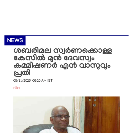
NEWS
ശബരിമല സ്വർണക്കൊള്ള
കേസിൽ മുൻ ദേവസ്വം
കമ്മീഷണർ എൻ വാസുവും
പ്രതി
05/11/2025 06:20 AM IST
nila