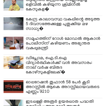
ആഭ്യന്തര മന്ത്രിയെ വെല്ലുവിളിച്ച്‌
ഒളിവില്‍ കഴിയുന്ന ക്രിമിനല്‍
കേസുകള�
കേന്ദ്ര കാലാവസ്ഥ വകുപ്പിന്റെ അടുത്ത
5 ദിവസത്തേക്കുള്ള പുതുക്കിയ മഴ
സാധ്യ�
സമൂഹത്തിന് റോള്‍ മോഡല്‍ ആകാന്‍
പോലീസിന് കഴിയണം അഭ്യന്തര
വകുപ്പുമന്ത്രി
​ഡിപ്ലോമ, ഐ.ടി.ഐ
വിദ്യാർത്ഥികൾക്ക് വൻ അവസരം:
നാല് വർഷ ബിരുദ
കോഴ്‌സുകളിലേക്�
ഓപ്പറേഷന്‍ തൂഫാന്‍ 58 പേര്‍ കൂടി
അറസ്റ്റില്‍ ആകെ അറസ്റ്റിലായവരുടെ
എണ്ണം 9210
ഇടപ്പള്ളി അരൂർ ഉയരപ്പാത പദ്ധതി