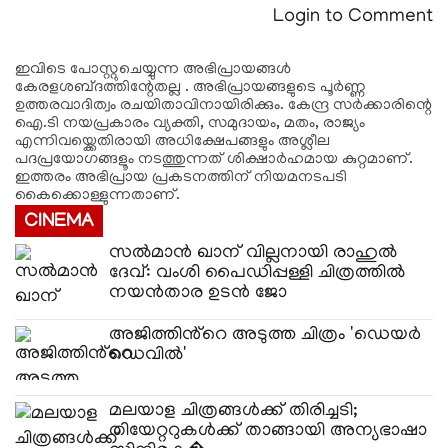
Login to Comment
ഇവിടെ പോസ്റ്റുചെയ്യുന്ന അഭിപ്രായങ്ങള്‍
കേരളശബ്‌ദത്തിന്റേതല്ല . അഭിപ്രായങ്ങളുടെ പൂര്‍ണ്ണ
ഉത്തരവാദിത്വം രചയിതാവിനായിരിക്കും. കേന്ദ്ര സർക്കാരിന്റെ
ഐ.ടി നയപ്രകാരം വ്യക്തി, സമുദായം, മതം, രാജ്യം
എന്നിവയ്ക്കെതിരായി അധിക്ഷേപങ്ങളും അശ്ലീല
പദപ്രയോഗങ്ങളൂം നടത്തുന്നത് ശിക്ഷാര്‍ഹമായ കുറ്റമാണ്.
ഇത്തരം അഭിപ്രായ പ്രകടനത്തിന് നിയമനടപടി
കൈക്കൊള്ളുന്നതാണ്.
CINEMA
സൽമാൻ ഖാന് വില്ലനായി രാഹുൽ
ദേവ്: വംശി പൈഡിപ്പള്ളി ചിത്രത്തിൽ
നയൻതാര ഉടൻ ജോ
അജിത്തിൻ്റെ അടുത്ത ചിത്രം 'ഡെയർ
ഡെവിൽ'
മലയാള ചിത്രങ്ങൾക്ക് തിരിച്ചടി;
തിയേറ്ററുകൾക്ക് താങ്ങായി അന്യഭാഷാ