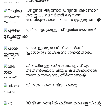
സിനിമക�
'Original' ആണോ 'Orijinal' ആണോ?
കൗതുകം ഉണർത്തി ശ്രീനാഥ്
ഭാസിയുടെ ടൈം ട്രാവൽ ത്രില്ലർ; ചിത�
പുതിയ മുഖ്യമന്ത്രിക്ക് പുതിയ അപരൻ
പാൻ ഇന്ത്യൻ സിനിമകൾക്ക്
പ്രാധാന്യം നൽകുന്ന നയൻതാര..
വീര ധീര ശൂരന് ശേഷം എസ്.യു.
അരുൺകുമാർ ചിത്രം; കമൽഹാസൻ
നായകനാകുന്നു, നിർമ്മാണ�
വി. കെ. ഹംസ വിടപറഞ്ഞു.
30 ദിവസങ്ങളിൽ മമിതാ ബൈജുവിന്റെ