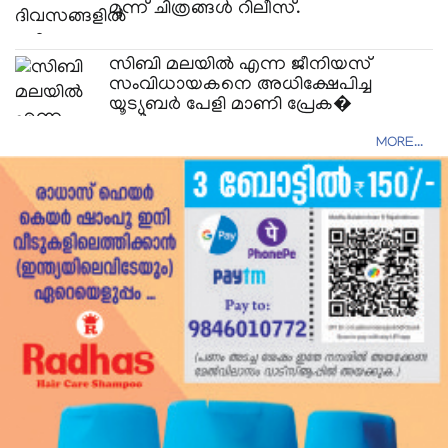
മൂന്ന് ചിത്രങ്ങൾ റിലീസ്.
സിബി മലയിൽ എന്ന ജീനിയസ്
സംവിധായകനെ അധിക്ഷേപിച്ച
യൂട്യൂബർ പേളി മാണി പ്രേക�
MORE...