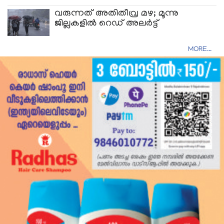
വരുന്നത് അതിതീവ്ര മഴ; മൂന്നു
ജില്ലകളിൽ റെഡ് അലർട്ട്
MORE...