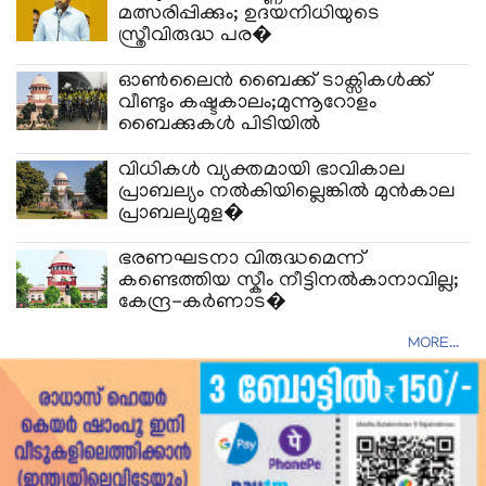
മത്സരിപ്പിക്കും; ഉദയനിധിയുടെ
സ്ത്രീവിരുദ്ധ പര�
ഓൺലൈൻ ബൈക്ക് ടാക്സികൾക്ക്
വീണ്ടും കഷ്ടകാലം;മുന്നൂറോളം
ബൈക്കുകൾ പിടിയിൽ
വിധികൾ വ്യക്തമായി ഭാവികാല
പ്രാബല്യം നൽകിയില്ലെങ്കിൽ മുൻകാല
പ്രാബല്യമുള�
ഭരണഘടനാ വിരുദ്ധമെന്ന്
കണ്ടെത്തിയ സ്കീം നീട്ടിനൽകാനാവില്ല;
കേന്ദ്ര-കർണാട�
MORE...