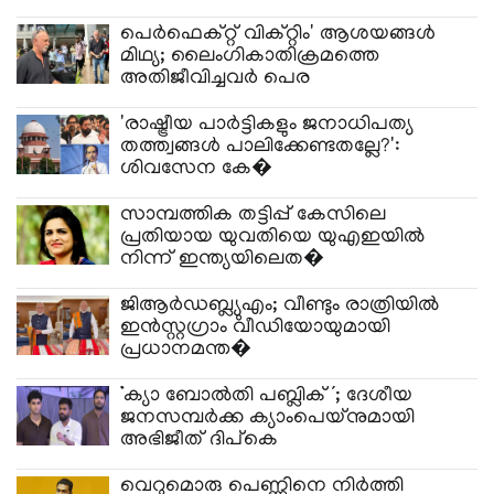
പെർഫെക്റ്റ് വിക്റ്റിം' ആശയങ്ങൾ
മിഥ്യ; ലൈംഗികാതിക്രമത്തെ
അതിജീവിച്ചവർ പെര
'രാഷ്ട്രീയ പാർട്ടികളും ജനാധിപത്യ
തത്ത്വങ്ങൾ പാലിക്കേണ്ടതല്ലേ?':
ശിവസേന കേ�
സാമ്പത്തിക തട്ടിപ്പ് കേസിലെ
പ്രതിയായ യുവതിയെ യുഎഇയിൽ
നിന്ന് ഇന്ത്യയിലെത�
ജിആർഡബ്ല്യുഎം; വീണ്ടും രാത്രിയിൽ
ഇൻസ്റ്റ​ഗ്രാം വീഡിയോയുമായി
പ്രധാനമന്ത�
‘ക്യാ ബോൽതി പബ്ലിക്’; ദേശീയ
ജനസമ്പർക്ക ക്യാംപെയ്നുമായി
അഭിജീത് ദിപ്കെ
വെറുമൊരു പെണ്ണിനെ നിർത്തി