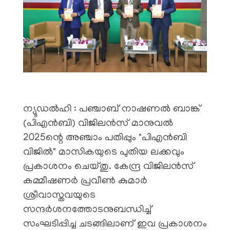
ന്യൂഡൽഹി : പഞ്ചാബ് നാഷണൽ ബാങ്ക്
(പിഎൻബി) വിജിലൻസ് മാനുവൽ
2025ന്റെ അഞ്ചാം പതിപ്പും "പിഎൻബി
വിജിൽ" മാസികയുടെ പുതിയ ലക്കവും
പ്രകാശനം ചെയ്തു. കേന്ദ്ര വിജിലൻസ്
കമ്മീഷണർ പ്രവീൺ കുമാർ
ശ്രീവാസ്തവയുടെ
സന്ദർശനത്തോടനുബന്ധിച്ച്
സംഘടിപ്പിച്ച ചടങ്ങിലാണ് ഇവ പ്രകാശനം