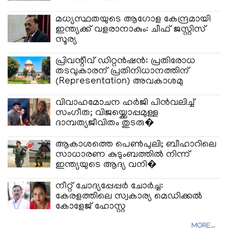
മധ്യസ്ഥതയുടെ ആഗോള കേന്ദ്രമായി
ഇന്ത്യക്ക് വളരാനാകും: ചീഫ് ജസ്റ്റിസ്
സൂര്യ
പ്രിവന്റീവ് ഡിറ്റൻഷൻ: പ്രതിരോധ
തടവുകാരന് പ്രതിനിധാനത്തിന്
(Representation) അവകാശമു
വിവാഹമോചന ഹർജി പിൻവലിച്ച്
സംഗീത; വിജയ്ക്കൊപ്പമുള്ള
ദാമ്പത്യജീവിതം തുടരു�
ആകാശത്തെ പെൺപുലി; ബീഹാറിലെ
സാധാരണ കുടുംബത്തിൽ നിന്ന്
ഇന്ത്യയുടെ ആദ്യ വനി�
നീറ്റ് ചോദ്യപ്പേപ്പർ ചോർച്ച:
കേരളത്തിലെ സ്വകാര്യ മെഡിക്കൽ
കോളേജ് ഹോസ്റ്റ
MORE...