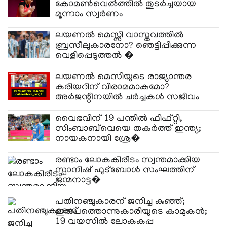
കോമൺവെൽത്തിൽ തുടർച്ചയായ
മൂന്നാം സ്വർണം
ലയണൽ മെസ്സി വാസ്തവത്തിൽ
ബ്രസീലുകാരനോ? ഞെട്ടിപ്പിക്കുന്ന
വെളിപ്പെടുത്തൽ �
ലയണൽ മെസിയുടെ രാജ്യാന്തര
കരിയറിന് വിരാമമാകുമോ?
അർജന്റീനയിൽ ചർച്ചകൾ സജീവം
വൈഭവിന് 19 പന്തില്‍ ഫിഫ്റ്റി,
സിംബാബ്‌വെയെ തകര്‍ത്ത് ഇന്ത്യ;
നായകനായി ശ്രേ�
രണ്ടാം ലോകകിരീടം സ്വന്തമാക്കിയ
സ്പാനിഷ് ഫുട്‌ബോള്‍ സംഘത്തിന്
ജന്മനാട്ട�
പതിനഞ്ചുകാരന് ജനിച്ച കുഞ്ഞ്;
ഇരുപത്തൊന്നുകാരിയുടെ കാമുകൻ;
19 വയസിൽ ലോകകപ്പ