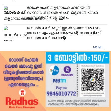
ലോകകപ്പ് ആഘോഷവേദിയിൽ
നിന്നിറങ്ങാതെ ട്രംപ്; ഒടുവിൽ ഫിഫ
പ്രസിഡന്റിന്റെ ഇടപ
​ഗോൾഡൻ ബൂട്ട് തുടർച്ചയായ രണ്ടാം
തവണയും എംബാപ്പെക്ക്; റോഡ്രിക്ക്
ഗോൾഡൻ ബോ�
MORE...