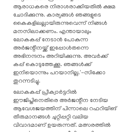
ആരാധകരെ നിരാശരാക്കിയതിൽ ക്ഷമ
ചോദിക്കുന്നു. കാര്യങ്ങൾ ഞങ്ങളുടെ
കൈകളിലല്ലായിരുന്നുവെന്ന് നിങ്ങൾ
മനസിലാക്കണം. എന്തായാലും
ലോകകപ്പ് നേടാൻ പോകുന്ന
അർജന്റീനയ്ക്ക് ഇപ്പോൾതന്നെ
അഭിനന്ദനം അറിയിക്കുന്നു. അവർക്ക്
കപ്പ് കൊടുത്തേക്കൂ. ഞങ്ങൾക്ക്
ഇനിയൊന്നും പറയാനില്ല.'-സിക്കോ
തുറന്നടിച്ചു.
ലോകകപ്പ് പ്രീക്വാർട്ടറിൽ
ഈജിപ്തിനെതിരെ അർജന്റീന നേടിയ
ആവേശജയത്തിന് പിന്നാലെ റഫറിയിങ്
തീരുമാനങ്ങൾ ചുറ്റിപ്പറ്റി വലിയ
വിവാദമാണ് ഉയരുന്നത്. മത്സരത്തിൽ