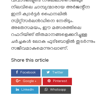
വിവാദങ്ങളുടെ നിഴലിലാണെങ്കിലും
നിലവിലെ ചാമ്പ്യന്മാരായ അർജന്റീന
ഇനി ക്വാർട്ടർ ഫൈനലിൽ
സ്വിറ്റ്‌സർലൻഡിനെ നേരിടും.
അതേസമയം, ഈ മത്സരത്തിലെ
റഫറിയിങ് തീരുമാനങ്ങളെക്കുറിച്ചുള്ള
ചർച്ചകൾ ലോക ഫുട്ബോളിൽ തുടർന്നും
സജീവമാകുമെന്നുറപ്പാണ്.
Share this article
Facebook
Twitter
Google +
Pinterest
LinkedIn
Whatsapp