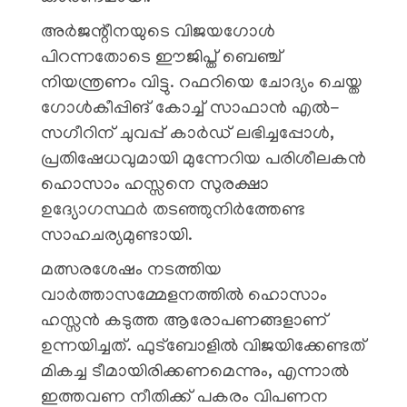
അർജന്റീനയുടെ വിജയഗോൾ
പിറന്നതോടെ ഈജിപ്ത് ബെഞ്ച്
നിയന്ത്രണം വിട്ടു. റഫറിയെ ചോദ്യം ചെയ്ത
ഗോൾകീപ്പിങ് കോച്ച് സാഫാൻ എൽ-
സഗീറിന് ചുവപ്പ് കാർഡ് ലഭിച്ചപ്പോൾ,
പ്രതിഷേധവുമായി മുന്നേറിയ പരിശീലകൻ
ഹൊസാം ഹസ്സനെ സുരക്ഷാ
ഉദ്യോഗസ്ഥർ തടഞ്ഞുനിർത്തേണ്ട
സാഹചര്യമുണ്ടായി.
മത്സരശേഷം നടത്തിയ
വാർത്താസമ്മേളനത്തിൽ ഹൊസാം
ഹസ്സൻ കടുത്ത ആരോപണങ്ങളാണ്
ഉന്നയിച്ചത്. ഫുട്ബോളിൽ വിജയിക്കേണ്ടത്
മികച്ച ടീമായിരിക്കണമെന്നും, എന്നാൽ
ഇത്തവണ നീതിക്ക് പകരം വിപണന