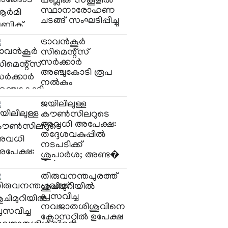
പബ്ലിക് സ്കൂളിൽ
സ്ഥാനാരോഹണ
ചടങ്ങ് സംഘടിപ്പിച്ചു
ട്രാവന്‍കൂര്‍
സിമെന്റ്സ്
സര്‍ക്കാര്‍
അഞ്ചുകോടി രൂപ
നല്‍കും
ജയിലിലുള്ള
കൗൺസിലറുടെ
അവധി അപേക്ഷ:
തദ്ദേശവകുപ്പിൽ
നടപടിക്ക്
ശുപാർശ; അണ്ട�
തിരുവനന്തപുരത്ത്
ശുചിമുറിയിൽ
പ്രസവിച്ച
നവജാതശിശുവിനെ
ക്ലോസറ്റിൽ ഉപേക്ഷ