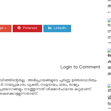
le +
Pinterest
LinkedIn
Login to Comment
ദത്തിന്റേതല്ല . അഭിപ്രായങ്ങളുടെ പൂര്‍ണ്ണ ഉത്തരവാദിത്വം
ടി നയപ്രകാരം വ്യക്തി, സമുദായം, മതം, രാജ്യം
്രയോഗങ്ങളൂം നടത്തുന്നത് ശിക്ഷാര്‍ഹമായ കുറ്റമാണ്.
കൈക്കൊള്ളുന്നതാണ്.