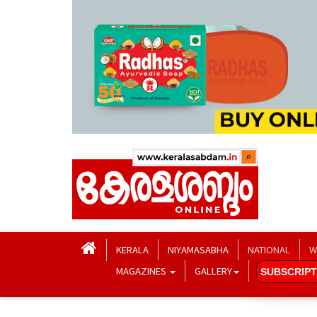
KERALA
NIYAMASABHA
NATIONAL
W
MAGAZINES
GALLERY
SUBSCRIPT