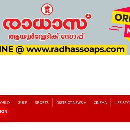
ORLD
GULF
SPORTS
DISTRICT NEWS
CINEMA
LIFE STY
ION