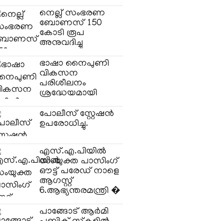
നെല്ല് സംഭരണ
ബോണസ് 150
കോടി രൂപ
അനുവദിച്ചു
ഭാഷാ നൈപുണി
വികസന
പരിശീലനം
ശ്രദ്ധേയമായി
പോലീസ് സ്റ്റേഷൻ
ഉപരോധിച്ചു.
എസ്.എ.പിയില്‍
സംയുക്ത പാസിംഗ്
ഔട്ട് പരേഡ് നാളെ
ആഗസ്റ്റ്
6.ആഭ്യന്തരമന്ത്രി �
പാങ്ങോട് ആർമി