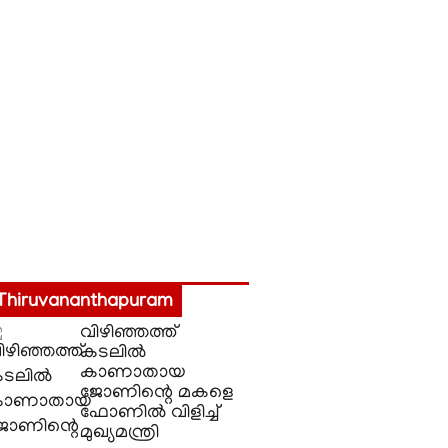
Thiruvananthapuram
വിഴിഞ്ഞത്ത്
കടലിൽ
കാണാതായ
ജോണിന്റെ മകളെ
ഫോണിൽ വിളിച്ച്
മുഖ്യമന്ത്രി