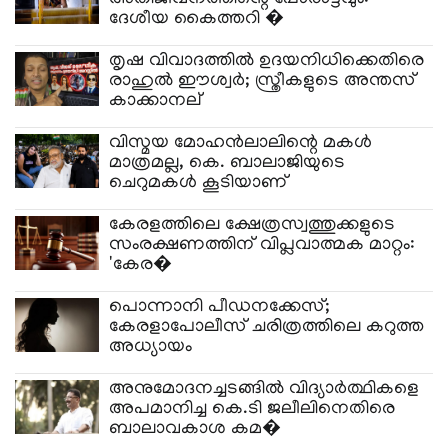
ദേശീയ കൈത്തറി �
തൃഷ വിവാദത്തിൽ ഉദയനിധിക്കെതിരെ
രാഹുൽ ഈശ്വർ; സ്ത്രീകളുടെ അന്തസ്
കാക്കാനല്
വിസ്മയ മോഹൻലാലിന്റെ മകൾ
മാത്രമല്ല, കെ. ബാലാജിയുടെ
ചെറുമകൾ കൂടിയാണ്
കേരളത്തിലെ ക്ഷേത്രസ്വത്തുക്കളുടെ
സംരക്ഷണത്തിന് വിപ്ലവാത്മക മാറ്റം:
'കേര�
പൊന്നാനി പീഡനക്കേസ്;
കേരളാപോലീസ് ചരിത്രത്തിലെ കറുത്ത
അധ്യായം
അനുമോദനച്ചടങ്ങിൽ വിദ്യാർത്ഥികളെ
അപമാനിച്ച കെ.ടി ജലീലിനെതിരെ
ബാലാവകാശ കമ�