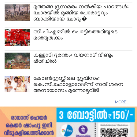
മുത്തങ്ങ ഭൂസമരം നൽകിയ പാഠങ്ങൾ:
ചോരയിൽ മുങ്ങിയ പോരാട്ടവും
ബാക്കിയായ ചോദ്യ�
സി.പി.എമ്മിൽ പൊട്ടിത്തെറിയുടെ
മഞ്ഞുരുക്കം
കള്ളാടി ദുരന്തം: വയനാട് വീണ്ടും
ഭീതിയിൽ
കോൺഗ്രസ്സിലെ ഗ്രൂപ്പിസം:
കെ.സി.ഫോളോവേഴ്‌സ് സതീശനെ
അനായാസം മുന്നോട്ടുവിടി
MORE...