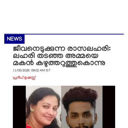
NEWS
ജീവനെടുക്കുന്ന രാസലഹരി:
ലഹരി തടഞ്ഞ അമ്മയെ
മകൻ കഴുത്തറുത്തുകൊന്നു
11/05/2026 09:02 AM IST
പ്രദീപ് ഉഷസ്സ്