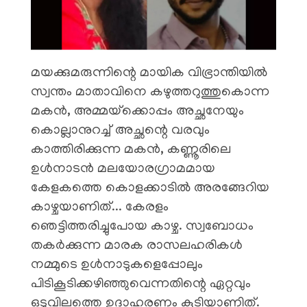
മയക്കുമരുന്നിന്റെ മായിക വിഭ്രാന്തിയിൽ
സ്വന്തം മാതാവിനെ കഴുത്തറുത്തുകൊന്ന
മകൻ, അമ്മയ്‌ക്കൊപ്പം അച്ഛനേയും
കൊല്ലാനുറച്ച് അച്ഛന്റെ വരവും
കാത്തിരിക്കുന്ന മകൻ, കണ്ണൂരിലെ
ഉൾനാടൻ മലയോരഗ്രാമമായ
കേളകത്തെ കൊളക്കാടിൽ അരങ്ങേറിയ
കാഴ്ചയാണിത്... കേരളം
ഞെട്ടിത്തരിച്ചുപോയ കാഴ്ച. സ്വബോധം
തകർക്കുന്ന മാരക രാസലഹരികൾ
നമ്മുടെ ഉൾനാടുകളെപ്പോലും
പിടികൂടിക്കഴിഞ്ഞുവെന്നതിന്റെ ഏറ്റവും
ഒടുവിലത്തെ ഉദാഹരണം കൂടിയാണിത്.