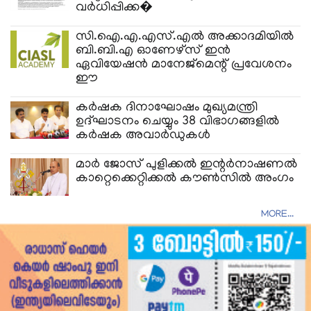
വര്‍ധിപ്പിക്ക�
സി.ഐ.എ.എസ്.എൽ അക്കാദമിയിൽ
ബി.ബി.എ ഓണേഴ്സ് ഇൻ
ഏവിയേഷൻ മാനേജ്മെന്റ് പ്രവേശനം
ഈ
കർഷക ദിനാഘോഷം മുഖ്യമന്ത്രി
ഉദ്ഘാടനം ചെയ്യും 38 വിഭാഗങ്ങളിൽ
കർഷക അവാർഡുകൾ
മാർ ജോസ് പുളിക്കൽ ഇന്റർനാഷണൽ
കാറ്റെക്കെറ്റിക്കൽ കൗൺസിൽ അംഗം
MORE...