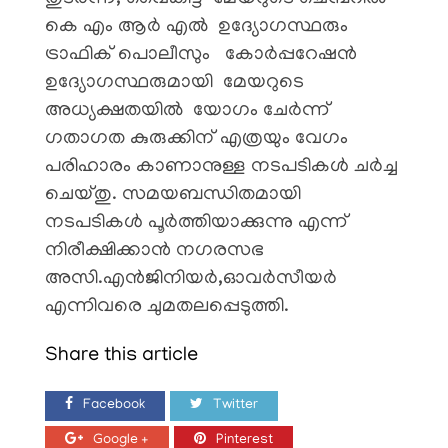
കെ എം ആർ എൽ ഉദ്യോഗസ്ഥരും
ട്രാഫിക് പൊലീസും കോർപ്പറേഷൻ
ഉദ്യോഗസ്ഥരുമായി മേയറുടെ
അധ്യക്ഷതയിൽ യോഗം ചേർന്ന്
ഗതാഗത കുരുക്കിന് എത്രയും വേഗം
പരിഹാരം കാണാനുള്ള നടപടികൾ ചർച്ച
ചെയ്തു. സമയബന്ധിതമായി
നടപടികൾ പൂർത്തിയാക്കുന്നു എന്ന്
നിരീക്ഷിക്കാൻ നഗരസഭ
അസി.എൻജിനിയർ,ഓവർസീയർ
എന്നിവരെ ചുമതലപ്പെടുത്തി.
Share this article
Facebook
Twitter
Google +
Pinterest