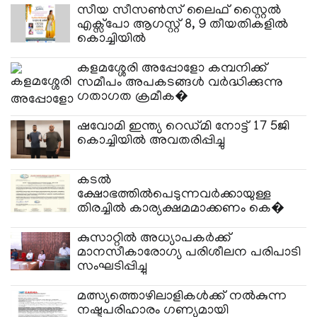
സീയ സീസൺസ് ലൈഫ് സ്റ്റൈൽ
എക്സ്പോ ആഗസ്റ്റ് 8, 9 തീയതികളിൽ
കൊച്ചിയിൽ
കളമശ്ശേരി അപ്പോളോ കമ്പനിക്ക്
സമീപം അപകടങ്ങൾ വർദ്ധിക്കുന്നു
ഗതാഗത ക്രമീക�
ഷവോമി ഇന്ത്യ റെഡ്മി നോട്ട് 17 5ജി
കൊച്ചിയില്‍ അവതരിപ്പിച്ചു
കടല്‍
ക്ഷോഭത്തില്‍പെടുന്നവര്‍ക്കായുള്ള
തിരച്ചില്‍ കാര്യക്ഷമമാക്കണം കെ�
കുസാറ്റിൽ അധ്യാപകർക്ക്
മാനസീകാരോഗ്യ പരിശീലന പരിപാടി
സംഘടിപ്പിച്ചു
മത്സ്യത്തൊഴിലാളികള്‍ക്ക് നല്‍കുന്ന
നഷ്ടപരിഹാരം ഗണ്യമായി