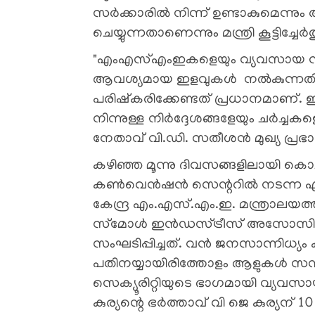
സർക്കാരിൽ നിന്ന് ഉണ്ടാകുമെന്നും 
ചെയ്യുന്നതാണെന്നും മന്ത്രി കൂട്ടിച്ചേർത
"എംഎസ്എംഇകളെയും വ്യവസായ സമൂഹത
ആവശ്യമായ ഇളവുകൾ നൽകുന്നതിന്
പരിഷ്കരിക്കേണ്ടത് പ്രധാനമ
നിന്നുള്ള നിർദ്ദേശങ്ങളേയും ചർച്ചകളെ
നേതാവ് വി.ഡി. സതീശൻ മുഖ്യ പ്ര
കഴിഞ്ഞ മൂന്നു ദിവസങ്ങളിലായി കൊച
കൺവെൻഷൻ സെന്ററില്‍ നടന്ന എക്സ
കേന്ദ്ര എം.എസ്.എം.ഇ. മന്ത്രാലയത
സ്‌മോള്‍ ഇന്‍ഡസ്ട്രീസ് അസോസിയേഷ
സംഘടിപ്പിച്ചത്. വൻ ജനസാന്നിധ്യം
പതിനയ്യായിരിത്തോളം ആളുകൾ സ
സെക്യൂരിറ്റിയുടെ ഭാഗമായി വ്യ
കുര്യന്റെ ഭർത്താവ് വി ജെ കുര്യന് 1