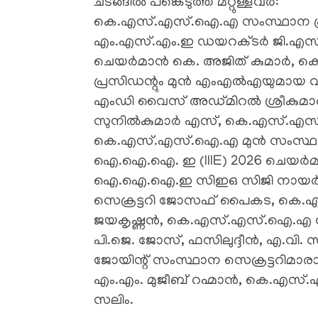
ചടങ്ങിൽ പങ്കെടുത്ത മറ്റുള്ളവർ:
​കെ.എസ്.എസ്.ഐ.എ സംസ്ഥാന പ്രസിഡ
എം.എസ്.എം.ഇ ഡയറക്ടർ ജി.എസ്. പ്രക
ചെയർമാൻ കെ. അജിത് കുമാർ,
പ്രസിഡന്റും മുൻ എംഎൽഎയുമായ വ
എംഡി വൈസ് അഡ്മിറൽ ശ്രീകുമാരൻ
സുനിൽകുമാർ എസ്, കെ.എസ്.എസ്
കെ.എസ്.എസ്.ഐ.എ മുൻ സംസ്ഥാന
ഐ.ഐ.ഐ. ഇ (IIIE) 2026 ചെയർമാ
ഐ.ഐ.ഐ.ഇ സിഇഒ സിജി നായർ
സെക്രട്ടറി ജോസഫ് പൈകട, കെ.
ജയകൃഷ്ണൻ, കെ.എസ്.എസ്.ഐ.എ സ
പി.ജെ. ജോസ്, ഫസിലുദ്ദീൻ, എ.വ
ജോയിന്റ് സംസ്ഥാന സെക്രട്ടറിമ
എം.എം. മുജീബ് റഹ്മാൻ, കെ.എസ്.
സലിം.