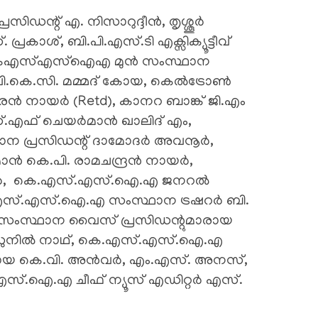
ന്റ് എ. നിസാറുദ്ദീൻ, തൃശ്ശൂർ
ാശ്, ബി.പി.എസ്.ടി എക്സിക്യൂട്ടീവ്
 കെഎസ്എസ്ഐഎ മുൻ സംസ്ഥാന
ി.കെ.സി. മമ്മദ് കോയ, കെൽട്രോൺ
 നായർ (Retd), കാനറ ബാങ്ക് ജി.എം
.എഫ് ചെയർമാൻ ഖാലിദ് എം,
 പ്രസിഡന്റ് ദാമോദർ അവനൂർ,
ൻ കെ.പി. രാമചന്ദ്രൻ നായർ,
, കെ.എസ്.എസ്.ഐ.എ ജനറൽ
എസ്.എസ്.ഐ.എ സംസ്ഥാന ട്രഷറർ ബി.
ംസ്ഥാന വൈസ് പ്രസിഡന്റുമാരായ
ി. സുനിൽ നാഥ്, കെ.എസ്.എസ്.ഐ.എ
ാരായ കെ.വി. അൻവർ, എം.എസ്. അനസ്,
എസ്.ഐ.എ ചീഫ് ന്യൂസ് എഡിറ്റർ എസ്.