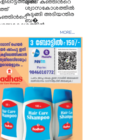
മുത്ത് കുഞ്ഞിന്‍റെ
ശ്വാസകോശത്തിൽ
കുടുങ്ങി അടിയന്തിര
ബ�
MORE...