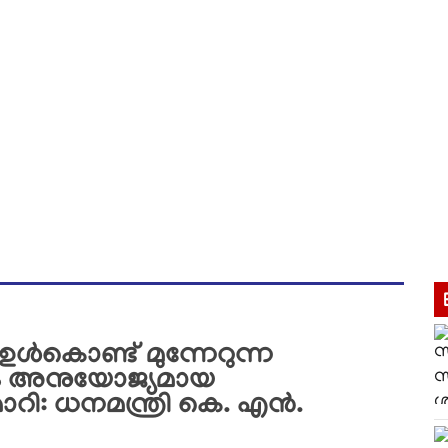
 ഉൾകൊണ്ട് മുന്നേറുന്ന
വും അനുയോജ്യമായ
റി: ധനമന്ത്രി കെ. എൻ.