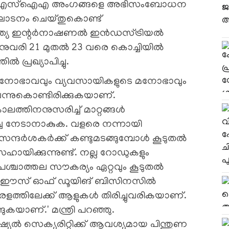
കെഎസ്എസ്ഐഎ അംഗങ്ങളെ അഭിസംബോധന
ഘാടനം ചെയ്തുകൊണ്ട്
. ഇന്ത്യ ഇന്റർനാഷണൽ ഇൻഡസ്ട്രിയൽ
8 ജനുവരി 21 മുതൽ 23 വരെ കൊച്ചിയിൽ
 പ്രഖ്യാപിച്ചു.
 മനോഭാവവും വ്യവസായികളുടെ മനോഭാവും
വന്നുകൊണ്ടിരിക്കുകയാണ്.
ാലത്തിനനുസരിച്ച് മാറ്റങ്ങൾ
ച്ച നേടാനാകുക. വളരെ നന്നായി
 സന്ദർശകർക്ക് കണ്ടുമടങ്ങുമ്പോൾ കൂടുതൽ
യിക്കുന്നുണ്ട്. നല്ല റോഡുകളും
പശ്ചാത്തല സൗകര്യം ഏറ്റവും കൂടുതൽ
രളം. ഈസ് ഓഫ് ഡൂയിങ് ബിസിനസിൽ
േരളത്തിലേക്ക് ആളുകൾ തിരിച്ചുവരികയാണ്.
യാണ്.' മന്ത്രി പറഞ്ഞു.
യൽ സെക്യൂരിറ്റിക്ക് ആവശ്യമായ പിന്തുണ