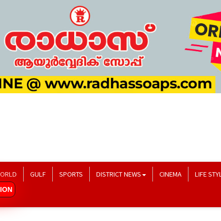
ORLD
GULF
SPORTS
DISTRICT NEWS
CINEMA
LIFE STY
ION