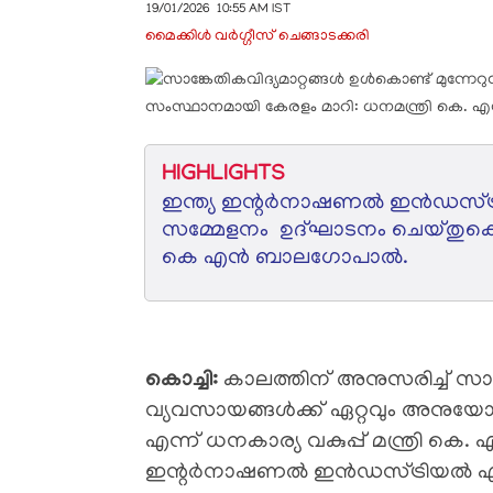
19/01/2026 10:55 AM IST
മൈക്കിള്‍ വര്‍ഗ്ഗീസ് ചെങ്ങാടക്കരി
HIGHLIGHTS
ഇന്ത്യ ഇന്റർനാഷണൽ ഇൻഡസ്ട്ര
സമ്മേളനം ഉദ്ഘാടനം ചെയ്തുകൊണ്
കെ എൻ ബാലഗോപാൽ.
​കൊച്ചി:
കാലത്തിന് അനുസരിച്ച് സാങ്ക
വ്യവസായങ്ങൾക്ക് ഏറ്റവും അനുയോജ
എന്ന് ധനകാര്യ വകുപ്പ് മന്ത്രി ക
ഇന്റർനാഷണൽ ഇൻഡസ്ട്രിയൽ എക്സ