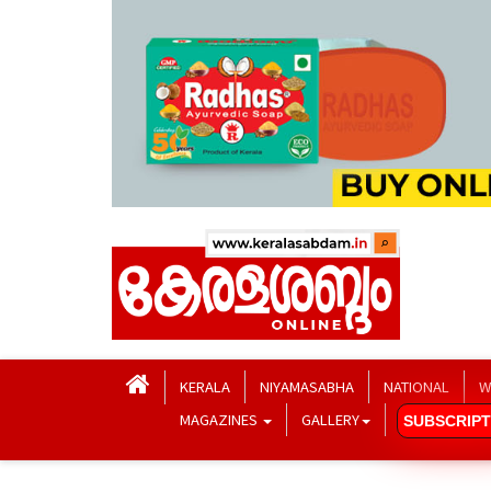
KERALA
NIYAMASABHA
NATIONAL
W
MAGAZINES
GALLERY
SUBSCRIPT