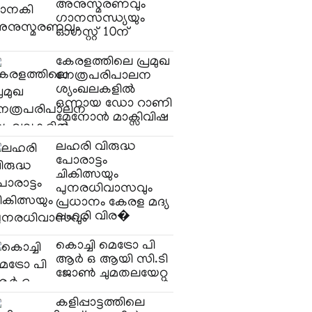
അനുസ്മരണവും
ഗാനസന്ധ്യയും
ഓഗസ്റ്റ് 10ന്
കേരളത്തിലെ പ്രമുഖ
നേത്രപരിപാലന
ശ്യംഖലകളിൽ
ഒന്നായ ഡോ റാണി
മേനോൻ മാക്സിവിഷ
ലഹരി വിരുദ്ധ
പോരാട്ടം
ചികിത്സയും
പുനരധിവാസവും
പ്രധാനം കേരള മദ്യ
ലഹരി വിര�
കൊച്ചി മെട്രോ പി
ആർ ഒ ആയി സി.ടി
ജോൺ ചുമതലയേറ്റു
കളിപ്പാട്ടത്തിലെ