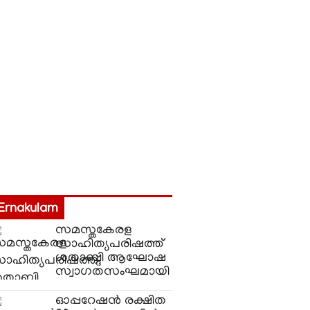
Ernakulam
സമസ്തകേരള
സാഹിത്യപരിഷത്ത്
ശതാബ്ദി ആഘോഷ
സ്വാഗതസംഘമായി
ഓപ്പറേഷന്‍ രക്ഷിത