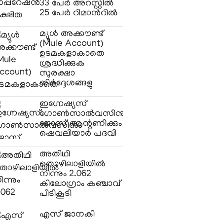
33 പേര്‍ അറസ്റ്റില്‍
25 പേര്‍ റിമാന്‍റില്‍
മ്യൂള്‍ അക്കൗണ്ട്
(Mule Account)
ഉടമകളാകാതെ
ശ്രദ്ധിക്കുക
സുരക്ഷാ
നിര്‍ദ്ദേശങ്ങളു
ഇഗ്നേഷ്യസ്
ഗോൺസാൽവസിനും
ജോസ് ആന്റണിക്കും
ഷെവലിയാർ പദവി
അതിഥി
തൊഴിലാളിയിൽ
നിന്നും 2.062
കിലോഗ്രാം കഞ്ചാവ്
പിടികൂടി
എസ് ജാനകി