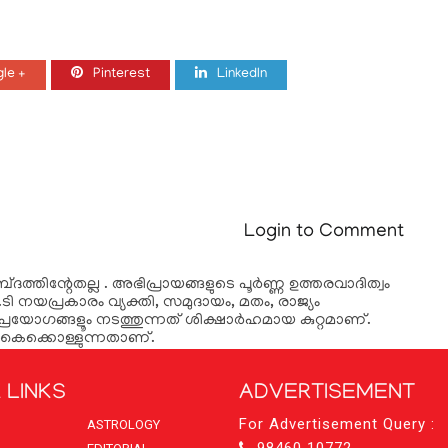
le +
Pinterest
LinkedIn
Login to Comment
ദത്തിന്റേതല്ല . അഭിപ്രായങ്ങളുടെ പൂര്‍ണ്ണ ഉത്തരവാദിത്വം
ടി നയപ്രകാരം വ്യക്തി, സമുദായം, മതം, രാജ്യം
്രയോഗങ്ങളൂം നടത്തുന്നത് ശിക്ഷാര്‍ഹമായ കുറ്റമാണ്.
കൈക്കൊള്ളുന്നതാണ്.
 LINKS
ADVERTISEMENT
For Advertisement Query :
ASTROLOGY