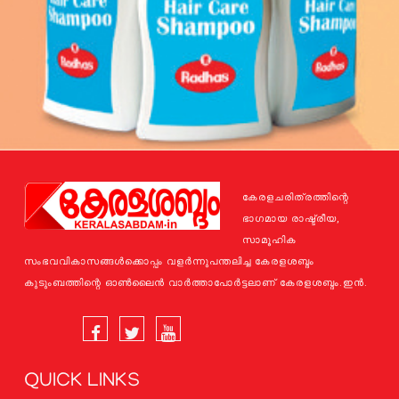
കേരളചരിത്രത്തിന്റെ
ഭാഗമായ രാഷ്ട്രീയ,
സാമൂഹിക
സംഭവവികാസങ്ങള്‍ക്കൊപ്പം വളര്‍ന്നുപന്തലിച്ച കേരളശബ്ദം
കുടുംബത്തിന്റെ ഓണ്‍ലൈന്‍ വാര്‍ത്താപോര്‍ട്ടലാണ് കേരളശബ്ദം.ഇന്‍.
QUICK LINKS