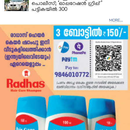
പൊലീസ്; ‘ഓപ്പറേഷൻ ഗ്രിപ്പ്’
പട്ടികയിൽ 300
MORE...