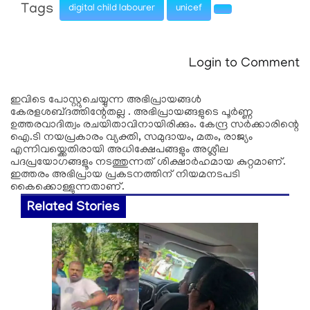
Tags
digital child labourer
unicef
Login to Comment
ഇവിടെ പോസ്റ്റുചെയ്യുന്ന അഭിപ്രായങ്ങള്‍
കേരളശബ്‌ദത്തിന്റേതല്ല . അഭിപ്രായങ്ങളുടെ പൂര്‍ണ്ണ
ഉത്തരവാദിത്വം രചയിതാവിനായിരിക്കും. കേന്ദ്ര സർക്കാരിന്റെ
ഐ.ടി നയപ്രകാരം വ്യക്തി, സമുദായം, മതം, രാജ്യം
എന്നിവയ്ക്കെതിരായി അധിക്ഷേപങ്ങളും അശ്ലീല
പദപ്രയോഗങ്ങളൂം നടത്തുന്നത് ശിക്ഷാര്‍ഹമായ കുറ്റമാണ്.
ഇത്തരം അഭിപ്രായ പ്രകടനത്തിന് നിയമനടപടി
കൈക്കൊള്ളുന്നതാണ്.
Related Stories