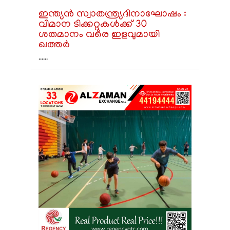
ഇന്ത്യൻ സ്വാതന്ത്ര്യദിനാഘോഷം :
വിമാന ടിക്കറ്റുകൾക്ക് 30
ശതമാനം വരെ ഇളവുമായി
ഖത്തർ
......