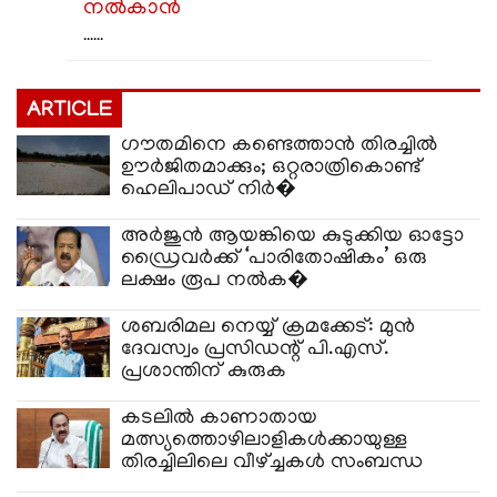
നൽകാൻ
......
ARTICLE
ഗൗതമിനെ കണ്ടെത്താൻ തിരച്ചിൽ
ഊർജിതമാക്കും; ഒറ്റരാത്രികൊണ്ട്
ഹെലിപാഡ് നിർ�
അർജുൻ ആയങ്കിയെ കുടുക്കിയ ഓട്ടോ
ഡ്രൈവർക്ക് ‘പാരിതോഷികം’ ഒരു
ലക്ഷം രൂപ നൽക�
ശബരിമല നെയ്യ് ക്രമക്കേട്: മുൻ
ദേവസ്വം പ്രസിഡന്റ് പി.എസ്.
പ്രശാന്തിന് കുരുക
കടലിൽ കാണാതായ
മത്സ്യത്തൊഴിലാളികൾക്കായുള്ള
തിരച്ചിലിലെ വീഴ്ച്ചകൾ സംബന്ധ