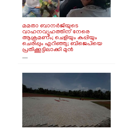
മമതാ ബാനർജിയുടെ
വാഹനവ്യൂഹത്തിന് നേരെ
ആക്രമണം; ചെളിയും കുപ്പിയും
ചെരിപ്പും എറിഞ്ഞു; ബിജെപിയെ
പ്രതിക്കൂട്ടിലാക്കി മുൻ
......