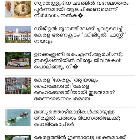
സ്വാതന്ത്ര്യദിന ചടങ്ങിൽ വന്ദേമാതരം
പൂർണമായി ആലപിക്കണമെന്ന്
നിർദേശം നൽക�
ഡിജിറ്റൽ യുഗത്തിലേക്ക് ചുവടുവെച്ച്
കേരള ഭരണകൂടം: 'ഡിജിറ്റൽ-ഫസ്റ്റ്'
നയവും
​ഉറക്കംതൂങ്ങി കെ.എസ്.ആർ.ടി.സി;
ഇരട്ടിപ്പണിയിൽ വീണ്ടും ജീവനുകൾ
പൊലിഞ്ഞു, നി�
കേരള ‘കേരളം’ ആയാലും
ഹൈക്കോടതി ‘കേരള
ഹൈക്കോടതി’യായി തുടരുമോ?
ഭരണഘടനാപരമായ
മത്സ്യത്തൊഴിലാളികൾക്കായുള്ള
തിരച്ചിൽ പത്താം ദിവസത്തിലേക്ക്;
ഹെലികോപ്ടർ
കേരളത്തിൽ ഗുണ്ടാവേട്ട ശക്തമാക്കി