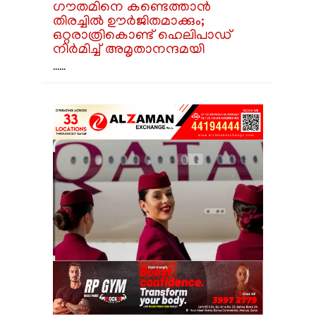
ഗൗതമിനെ കണ്ടെത്താൻ
തിരച്ചിൽ ഊർജിതമാക്കും;
ഒറ്റരാത്രികൊണ്ട് ഹെലിപാഡ്
നിർമിച്ച് അമൃതാനന്ദമയി
......