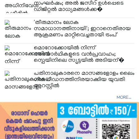
സംഘർഷം; അൽ ജസീറ ഉൾപ്പെടെ
ഡിജിറ്റൽ മാധ്യമങ്ങൾക്ക�
'തീരുമാനം ലോക
സമാധാനത്തിനായി'; ഇറാനെതിരായ
ആക്രമണം മാറ്റിവെച്ചതായി ട്രംപ്
മൊറോക്കോയിൽ നിന്ന്
അഭയാർഥികളുടെ വൻപ്രവാഹം;
സ്പെയിനിലെ സ്യൂട്ടയിൽ അടിയന്�
പതിനാലുകാരനെ മാസങ്ങളോളം ലൈം​
ഗികപീഡനത്തിനിരയാക്കിയ യുവതി
അറസ്റ്റിൽ
MORE...