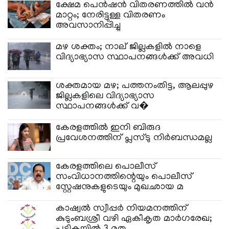
ക്ഷേമ പെൻഷൻ വിതരണത്തിൽ വൻ
മാറ്റം; നേരിട്ടുള്ള വിതരണം
അവസാനിപ്പിച്ചു
മഴ ശക്തം; നാല് ജില്ലകളിൽ നാളെ
വിദ്യാഭ്യാസ സ്ഥാപനങ്ങൾക്ക് അവധി
ശക്തമായ മഴ; പത്തനംതിട്ട, ആലപ്പുഴ
ജില്ലകളിലെ വിദ്യാഭ്യാസ
സ്ഥാപനങ്ങൾക്ക് വ�
കേരളത്തിൽ ഇനി ബിരുദ
പ്രവേശനത്തിന് പ്ലസ്ടു നിർബന്ധമല്ല
കേരളത്തിലെ പൊലീസ്
സംവിധാനത്തിന്റെയും പൊലീസ്
സ്റ്റേഷനുകളുടെയും മുഖഛായ മ
കാഷ്വൽ സ്വീപ്പർ നിയമനത്തിന്
കുടുംബശ്രീ വഴി ഏകീകൃത മാർഗരേഖ;