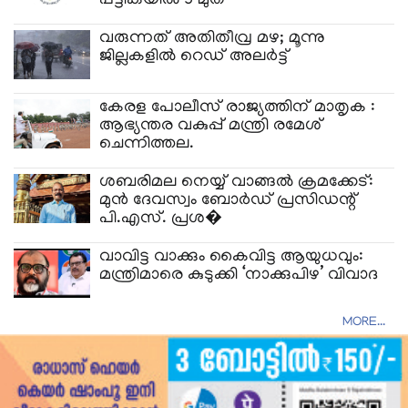
പട്ടികയിൽ 3 മുത
വരുന്നത് അതിതീവ്ര മഴ; മൂന്നു
ജില്ലകളിൽ റെഡ് അലർട്ട്
കേരള പോലീസ് രാജ്യത്തിന് മാതൃക :
ആഭ്യന്തര വകുപ്പ് മന്ത്രി രമേശ്
ചെന്നിത്തല.
ശബരിമല നെയ്യ് വാങ്ങൽ ക്രമക്കേട്:
മുൻ ദേവസ്വം ബോർഡ് പ്രസിഡന്റ്
പി.എസ്. പ്രശ�
​വാവിട്ട വാക്കും കൈവിട്ട ആയുധവും:
മന്ത്രിമാരെ കുടുക്കി ‘നാക്കുപിഴ’ വിവാദ
MORE...