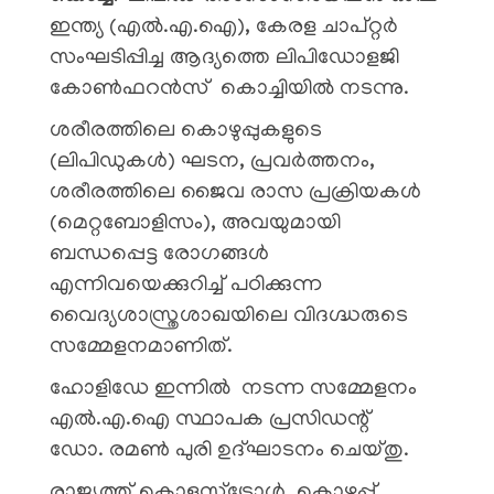
ഇന്ത്യ (എല്‍.എ.ഐ), കേരള ചാപ്റ്റര്‍
സംഘടിപ്പിച്ച ആദ്യത്തെ ലിപിഡോളജി
കോണ്‍ഫറന്‍സ് കൊച്ചിയില്‍ നടന്നു.
ശരീരത്തിലെ കൊഴുപ്പുകളുടെ
(ലിപിഡുകൾ) ഘടന, പ്രവർത്തനം,
ശരീരത്തിലെ ജൈവ രാസ പ്രക്രിയകൾ
(മെറ്റബോളിസം), അവയുമായി
ബന്ധപ്പെട്ട രോഗങ്ങൾ
എന്നിവയെക്കുറിച്ച് പഠിക്കുന്ന
വൈദ്യശാസ്ത്രശാഖയിലെ വിദഗ്ദ്ധരുടെ
സമ്മേളനമാണിത്.
ഹോളിഡേ ഇന്നിൽ നടന്ന സമ്മേളനം
എല്‍.എ.ഐ സ്ഥാപക പ്രസിഡന്റ്
ഡോ. രമൺ പുരി ഉദ്ഘാടനം ചെയ്തു.
രാജ്യത്ത് കൊളസ്‌ട്രോൾ, കൊഴുപ്പ്