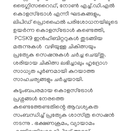
ട്രൈഗ്ലിസറൈഡ്, നോണ്‍ എച്ച്.ഡി.എല്‍
കൊളസ്‌ട്രോള്‍ എന്നീ ഘടകങ്ങളും,
ലിപിഡ് പ്രൊഫൈൽ പരിശോധനയിലൂടെ
ഉയർന്ന കൊളസ്‌ട്രോൾ കണ്ടെത്തി,
PCSK9 ഇൻഹിബിറ്ററുകൾ തുടങ്ങിയ
മരുന്നുകൾ വഴിയുള്ള ചികിത്സയും
പ്രത്യേക സെഷനുകൾ ചർച്ച ചെയ്തു.
ശരിയായ ചികിത്സ ലഭിച്ചാലും ഹൃദ്രോഗ
സാധ്യത പൂര്‍ണമായി കുറയാത്ത
സാഹചര്യങ്ങളും ചര്‍ച്ചയായി.
കുടുംബപരമായ കൊളസ്‌ട്രോള്‍
പ്രശ്നങ്ങള്‍ നേരത്തെ
കണ്ടെത്തേണ്ടതിന്റെ ആവശ്യകത
സംബന്ധിച്ച് പ്രത്യേക ശാസ്‌ത്ര സെഷൻ
നടന്നു . ഭക്ഷണക്രമം, വ്യായാമം