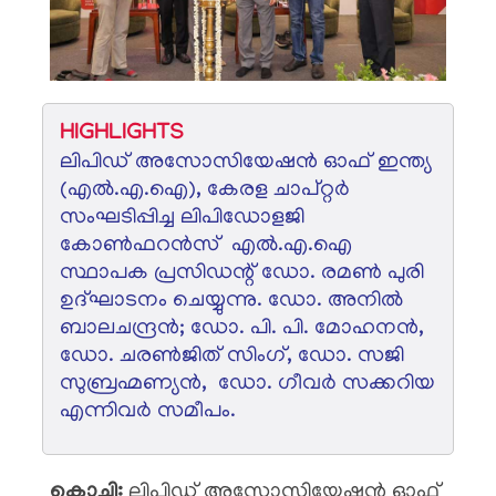
HIGHLIGHTS
ലിപിഡ് അസോസിയേഷന്‍ ഓഫ് ഇന്ത്യ
(എല്‍.എ.ഐ), കേരള ചാപ്റ്റര്‍
സംഘടിപ്പിച്ച ലിപിഡോളജി
കോണ്‍ഫറന്‍സ് എല്‍.എ.ഐ
സ്ഥാപക പ്രസിഡന്റ് ഡോ. രമൺ പുരി
ഉദ്ഘാടനം ചെയ്യുന്നു. ഡോ. അനില്‍
ബാലചന്ദ്രന്‍; ഡോ. പി. പി. മോഹനൻ,
ഡോ. ചരൺജിത് സിംഗ്, ഡോ. സജി
സുബ്രഹ്മണ്യൻ, ഡോ. ഗീവര്‍ സക്കറിയ
എന്നിവർ സമീപം.
കൊച്ചി:
ലിപിഡ് അസോസിയേഷന്‍ ഓഫ്