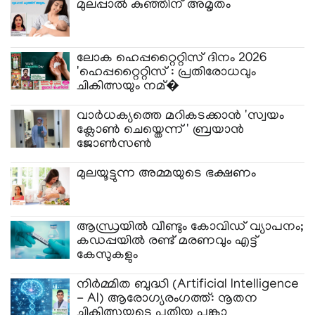
മുലപ്പാല്‍ കുഞ്ഞിന് അമൃതം
ലോക ഹെപ്പറ്റൈറ്റിസ് ദിനം 2026
'ഹെപ്പറ്റൈറ്റിസ് : പ്രതിരോധവും
ചികിത്സയും നമ്�
വാർധക്യത്തെ മറികടക്കാൻ 'സ്വയം
ക്ലോൺ ചെയ്തെന്ന്' ബ്രയാൻ
ജോൺസൺ
മുലയൂട്ടുന്ന അമ്മയുടെ ഭക്ഷണം
ആന്ധ്രയിൽ വീണ്ടും കോവിഡ് വ്യാപനം;
കഡപ്പയിൽ രണ്ട് മരണവും എട്ട്
കേസുകളും
നിര്‍മ്മിത ബുദ്ധി (Artificial Intelligence
- AI) ആരോഗ്യരംഗത്ത്: നൂതന
ചികിത്സയുടെ പുതിയ പങ്കാ