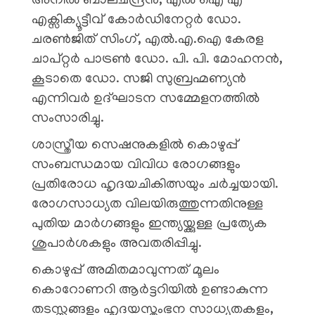
അനിൽ ബാലചന്ദ്രൻ, എൽ ഐ എ
എക്സിക്യൂട്ടീവ് കോർഡിനേറ്റർ ഡോ.
ചരൺജിത് സിംഗ്, എൽ.എ.ഐ കേരള
ചാപ്റ്റർ പാട്രൺ ഡോ. പി. പി. മോഹനൻ,
കൂടാതെ ഡോ. സജി സുബ്രഹ്മണ്യൻ
എന്നിവര്‍ ഉദ്ഘാടന സമ്മേളനത്തില്‍
സംസാരിച്ചു.
ശാസ്ത്രീയ സെഷനുകളില്‍ കൊഴുപ്പ്
സംബന്ധമായ വിവിധ രോഗങ്ങളും
പ്രതിരോധ ഹൃദയചികിത്സയും ചര്‍ച്ചയായി.
രോഗസാധ്യത വിലയിരുത്തുന്നതിനുള്ള
പുതിയ മാര്‍ഗങ്ങളും ഇന്ത്യയ്ക്കുള്ള പ്രത്യേക
ശുപാര്‍ശകളും അവതരിപ്പിച്ചു.
കൊഴുപ്പ് അമിതമാവുന്നത് മൂലം
കൊറോണറി ആർട്ടറിയിൽ ഉണ്ടാകുന്ന
തടസ്സങ്ങളും ഹൃദയസ്തംഭന സാധ്യതകളും,