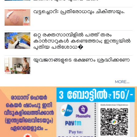
വട്ടച്ചൊറി: പ്രതിരോധവും ചികിത്സയും.
ഒറ്റ രക്തസാമ്പിളിൽ പത്ത് തരം
കാൻസറുകൾ കണ്ടെത്താം; ഇന്ത്യയിൽ
പുതിയ പരിശോധ�
യുവജനങ്ങളുടെ ഭക്ഷണം ശ്രദ്ധിക്കണേ
MORE...