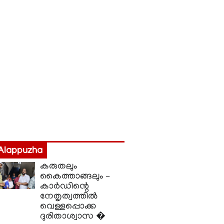
Alappuzha
കരുതലും
കൈത്താങ്ങലും –
കാർഡിന്റെ
നേതൃത്വത്തിൽ
വെള്ളപ്പൊക്ക
ദുരിതാശ്വാസ �