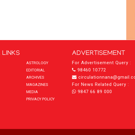
 LINKS
ADVERTISEMENT
For Advertisement Query :
ASTROLOGY
98460 10772
EDITORIAL
circulationnana@gmail.
ARCHIVES
For News Related Query :
MAGAZINES
9847 66 89 000
MEDIA
PRIVACY POLICY