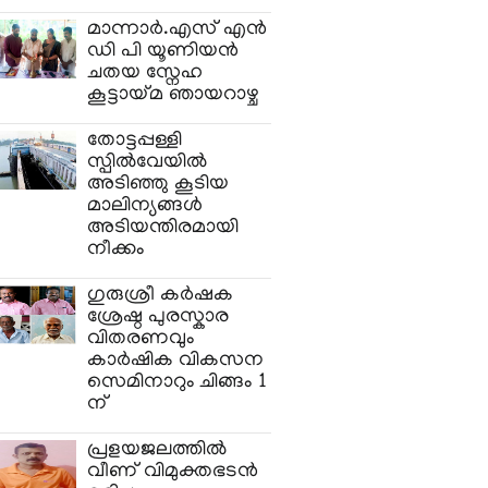
മാന്നാർ.എസ് എൻ
ഡി പി യൂണിയൻ
ചതയ സ്നേഹ
കൂട്ടായ്മ ഞായറാഴ്ച
തോട്ടപ്പള്ളി
സ്പിൽവേയിൽ
അടിഞ്ഞു കൂടിയ
മാലിന്യങ്ങൾ
അടിയന്തിരമായി
നീക്കം
ഗുരുശ്രീ കർഷക
ശ്രേഷ്ഠ പുരസ്കാര
വിതരണവും
കാർഷിക വികസന
സെമിനാറും ചിങ്ങം 1
ന്
പ്രളയജലത്തിൽ
വീണ് വിമുക്തഭടൻ