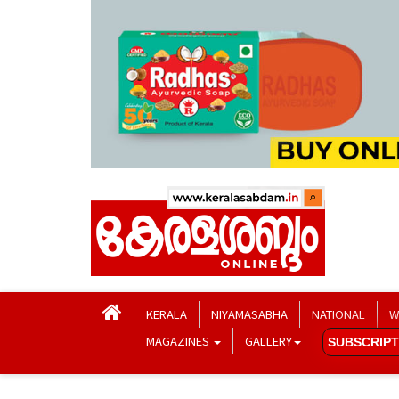
KERALA
NIYAMASABHA
NATIONAL
W
MAGAZINES
GALLERY
SUBSCRIPT