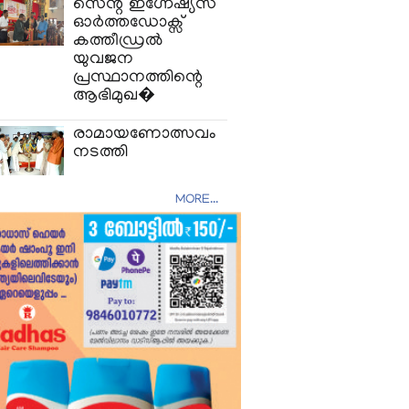
സെന്റ് ഇഗ്നേഷ്യസ്
ഓർത്തഡോക്സ്‌
കത്തീഡ്രൽ
യുവജന
പ്രസ്ഥാനത്തിന്റെ
ആഭിമുഖ�
രാമായണോത്സവം
നടത്തി
MORE...