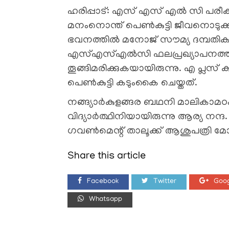
ഹരിപ്പാട്: എസ് എസ് എൽ സി പരീക്ഷ
മനംനൊന്ത് പെൺകുട്ടി ജീവനൊടുക്കി
ഭവനത്തിൽ മനോജ് സൗമ്യ ദമ്പതികളു
എസ്എസ്എൽസി ഫലപ്രഖ്യാപനത്തിന് 
തൂങ്ങിമരിക്കുകയായിരുന്നു. എ പ്
പെൺകുട്ടി കടുംകൈ ചെയ്തത്.
നങ്ങ്യാർകുളങ്ങര ബഥനി മാലികാമ
വിദ്യാർത്ഥിനിയായിരുന്നു ആര്യ നന്
ഗവൺമെന്റ് താലൂക്ക് ആശുപത്രി മോർച
Share this article
Facebook
Twitter
Goog
Whatsapp