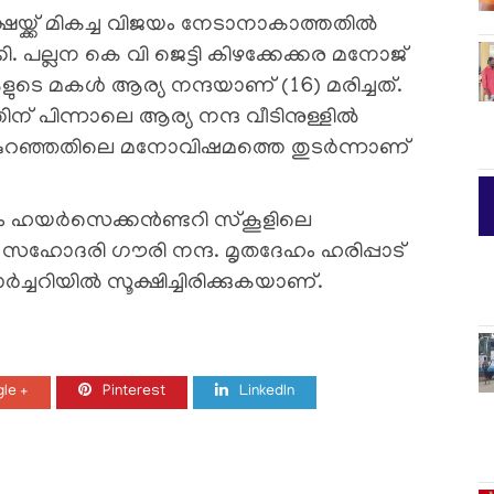
യ്ക്ക് മികച്ച വിജയം നേടാനാകാത്തതിൽ
. പല്ലന കെ വി ജെട്ടി കിഴക്കേക്കര മനോജ്
ടെ മകൾ ആര്യ നന്ദയാണ് (16) മരിച്ചത്.
പിന്നാലെ ആര്യ നന്ദ വീടിനുള്ളിൽ
ലസ് കുറഞ്ഞതിലെ മനോവിഷമത്തെ തുടർന്നാണ്
ഠം ഹയർസെക്കൻണ്ടറി സ്കൂളിലെ
ദ. സഹോദരി ഗൗരി നന്ദ. മൃതദേഹം ഹരിപ്പാട്
്ചറിയിൽ സൂക്ഷിച്ചിരിക്കുകയാണ്.
le +
Pinterest
LinkedIn