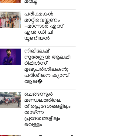
മരിച്ചു
പരീക്ഷകൾ
മാറ്റിവെയ്ക്കണം
-മാന്നാർ എസ്
എൻ ഡി പി
യൂണിയൻ
നിഖിലേഷ്
സുരേന്ദ്രൻ ആലപ്പി
റിപ്പിൾസ്
മുഖ്യപരിശീലകൻ;
പരിശീലന ക്യാമ്പ്
ആല�
ചെങ്ങന്നൂർ
മണ്ഡലത്തിലെ
തീരപ്രദേശങ്ങളിലും
താഴ്ന്ന
പ്രദേശങ്ങളിലും
വെള്ളം