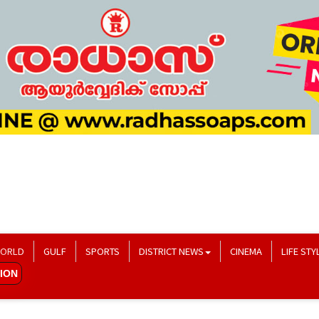
ORLD
GULF
SPORTS
DISTRICT NEWS
CINEMA
LIFE STY
ION