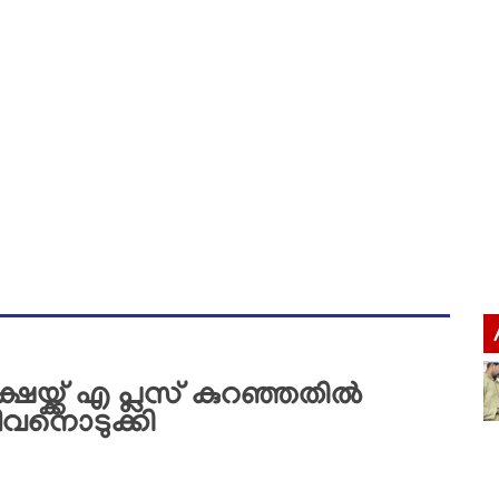
്ക്ക് എ പ്ലസ് കുറഞ്ഞതിൽ
ീവനൊടുക്കി