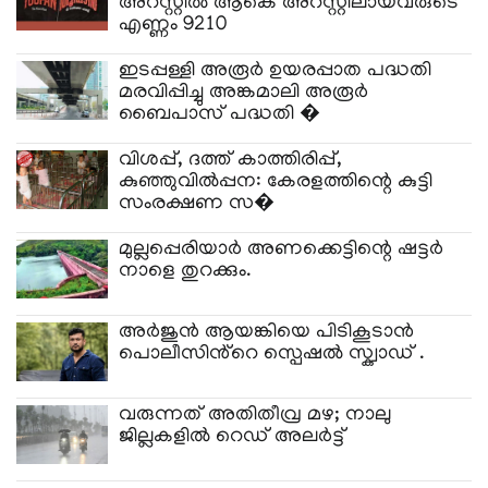
അറസ്റ്റില്‍ ആകെ അറസ്റ്റിലായവരുടെ
എണ്ണം 9210
ഇടപ്പള്ളി അരൂർ ഉയരപ്പാത പദ്ധതി
മരവിപ്പിച്ചു അങ്കമാലി അരൂർ
ബൈപാസ് പദ്ധതി �
വിശപ്പ്, ദത്ത് കാത്തിരിപ്പ്,
കുഞ്ഞുവിൽപ്പന: കേരളത്തിന്റെ കുട്ടി
സംരക്ഷണ സ�
മുല്ലപ്പെരിയാർ അണക്കെട്ടിന്റെ ഷട്ടർ
നാളെ തുറക്കും.
അർജുൻ ആയങ്കിയെ പിടികൂടാൻ
പൊലീസിൻ്റെ സ്പെഷൽ സ്ക്വാഡ് .
വരുന്നത് അതിതീവ്ര മഴ; നാലു
ജില്ലകളിൽ റെഡ് അലർട്ട്