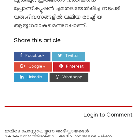
എങ്കിലും, പ്രതിഭാഗം വക്കീലിനെ
പ്രോസിക്യൂഷൻ ചുമതലയേൽപ്പിച്ച നടപടി
വരുംദിവസങ്ങളിൽ വലിയ രാഷ്ട്രീയ
ആയുധമാകുമെന്നുറപ്പാണ്.
Share this article
Facebook
Twitter
Google +
Pinterest
LinkedIn
Whatsapp
Login to Comment
ഇവിടെ പോസ്റ്റുചെയ്യുന്ന അഭിപ്രായങ്ങള്‍
കേരളശബ്‌ദത്തിന്റേതല്ല . അഭിപ്രായങ്ങളുടെ പൂര്‍ണ്ണ