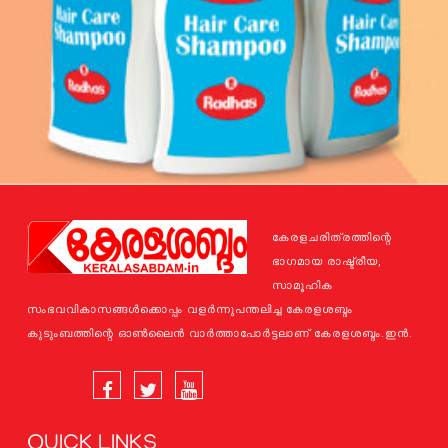
കേരളചരിത്രത്തിന്റെ
ഭാഗമായ രാഷ്ട്രീയ,
സാമൂഹിക
സംഭവവികാസങ്ങള്‍ക്കൊപ്പം വളര്‍ന്നുപന്തലിച്ച കേരളശബ്ദം
കുടുംബത്തിന്റെ ഓണ്‍ലൈന്‍ വാര്‍ത്താപോര്‍ട്ടലാണ് കേരളശബ്ദം.ഇന്‍.
QUICK LINKS