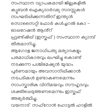
സംസ്ഥാന വ്യാപകമായി ജില്ലകളിൽ
ക്യൂബൻ ഐക്യദാർഢ്യ സദസ്സുകൾ
സംഘടിപ്പിക്കുന്നതിന് ഇന്ത്യൻ
സൊസൈറ്റി ഫോർ കൾച്ചറൽ കോ -
ഓപ്പറേഷൻ ആൻ്റ്
ഫ്രണ്ട്ഷിപ്പ് (ഇസ്കഫ് ) സംസ്ഥാന ക്യാമ്പ്
തീരുമാനിച്ചു.
ആഗോള ജനാധിപത്യ മര്യാദകളും
പരമാധികാരവും ലംഘിച്ചു കൊണ്ട്
നടക്കുന്ന പശ്ചിമേഷ്യൻ യുദ്ധം
പൂർണമായും അവസാനിപ്പിക്കാൻ
നടപടികൾ ഉണ്ടാകണമെന്നും
സാംസ്കാരിക വിനിമയവും സൗഹൃദവും
ശക്തിപ്പെടുത്തണമെന്നും ഇസ്കഫ്
അഭ്യർത്ഥിച്ചു.
വയനാട് സഫ്‌റോൻ ഹോട്ടൽ ഹാളിൽ