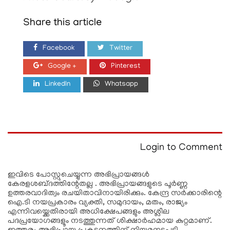
Share this article
Facebook
Twitter
Google +
Pinterest
LinkedIn
Whatsapp
Login to Comment
ഇവിടെ പോസ്റ്റുചെയ്യുന്ന അഭിപ്രായങ്ങള്‍
കേരളശബ്‌ദത്തിന്റേതല്ല . അഭിപ്രായങ്ങളുടെ പൂര്‍ണ്ണ
ഉത്തരവാദിത്വം രചയിതാവിനായിരിക്കും. കേന്ദ്ര സർക്കാരിന്റെ
ഐ.ടി നയപ്രകാരം വ്യക്തി, സമുദായം, മതം, രാജ്യം
എന്നിവയ്ക്കെതിരായി അധിക്ഷേപങ്ങളും അശ്ലീല
പദപ്രയോഗങ്ങളൂം നടത്തുന്നത് ശിക്ഷാര്‍ഹമായ കുറ്റമാണ്.