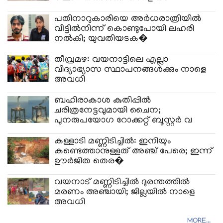
പതിനാറുകാരിയെ അർധരാത്രിയിൽ
വീട്ടിൽനിന്ന് കൊണ്ടുപോയി ലഹരി
നൽകി; യുവതിയടക�
തീവ്രമഴ: വയനാട്ടിലെ എല്ലാ
വിദ്യാഭ്യാസ സ്ഥാപനങ്ങൾക്കും നാളെ
അവധി
ബഹിരാകാശ കുതിപ്പിൽ
ചരിത്രനേട്ടവുമായി ചൈന;
പുനരുപയോഗ റോക്കറ്റ് ബൂസ്റ്റർ വ
കള്ളാടി മണ്ണിടിച്ചിൽ: ഇനിയും
കണ്ടെത്താനുള്ളത് അഞ്ച് പേരെ; ഇന്ന്
ഊർജിത തെര�
വയനാട് മണ്ണിടിച്ചിൽ ദുരന്തത്തിൽ
മരണം അഞ്ചായി; ജില്ലയിൽ നാളെ
അവധി
MORE...