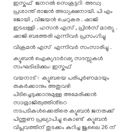
ഇസ്കഫ് ജനറൽ സെക്രട്ടറി അഡ്വ
പ്രശാന്ത് രാജൻ അധ്യക്ഷനായി. പി എം
ജോയി , വിജയൻ ചെറുകര . ഷാജി
ഇടപ്പള്ളി . ഹസൻ എസ് , പ്രിൻസ് മാത്യു .
ഷാജി ബത്തേരി എന്നിവർ പ്രസംഗിച്ചു
വിക്രമൻ എസ് എന്നിവർ സംസാരിച്ചു .
ക്യൂബൻ ഐക്യദാർഢ്യ സദസ്സുകൾ
സംഘടിപ്പിക്കും: ഇസ്കഫ്
വയനാട് : ക്യൂബയെ പരിപൂർണമായും
തകർക്കാനും അതുവഴി
പിടിച്ചെടുക്കാനുമുള്ള അമേരിക്കൻ
സാമ്രാജിത്വത്തിൻ്റെ
നടപടികൾക്കെതിരെ ക്യൂബൻ ജനതക്ക്
പിന്തുണ പ്രഖ്യാപിച്ചു കൊണ്ട് ക്യൂബൻ
വിപ്ലവത്തിന് തുടക്കം കുറിച്ച ജൂലൈ 26 ന്