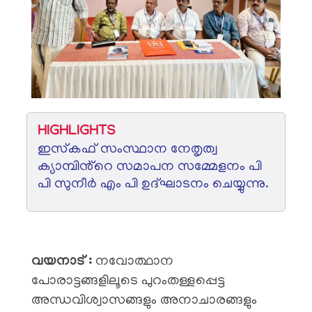
HIGHLIGHTS
ഇസ്‌കഫ് സംസ്ഥാന നേതൃത്വ
ക്യാമ്പിൻ്റെ സമാപന സമ്മേളനം പി
പി സുനീർ എം പി ഉദ്ഘാടനം ചെയ്യുന്നു.
വയനാട് :
നവോത്ഥാന
പോരാട്ടങ്ങളിലൂടെ പുറംതള്ളപ്പെട്ട
അന്ധവിശ്വാസങ്ങളും അനാചാരങ്ങളും