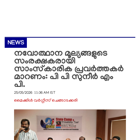
NEWS
നവോത്ഥാന മൂല്യങ്ങളുടെ
സംരക്ഷകരായി
സാംസ്‌കാരിക പ്രവർത്തകർ
മാറണം: പി പി സുനീർ എം
പി.
25/05/2026 11:36 AM IST
മൈക്കിള്‍ വര്‍ഗ്ഗീസ് ചെങ്ങാടക്കരി