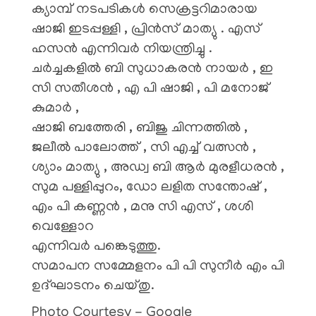
ക്യാമ്പ് നടപടികൾ സെക്രട്ടറിമാരായ
ഷാജി ഇടപ്പള്ളി , പ്രിൻസ് മാത്യു . എസ്
ഹസൻ എന്നിവർ നിയന്ത്രിച്ചു .
ചർച്ചകളിൽ ബി സുധാകരൻ നായർ , ഇ
സി സതീശൻ , എ പി ഷാജി , പി മനോജ്
കുമാർ ,
ഷാജി ബത്തേരി , ബിജു ചിന്നത്തിൽ ,
ജലീൽ പാലോത്ത് , സി എച്ച് വത്സൻ ,
ശ്യാം മാത്യു , അഡ്വ ബി ആർ മുരളീധരൻ ,
സുമ പള്ളിപ്പുറം, ഡോ ലളിത സന്തോഷ് ,
എം പി കണ്ണൻ , മനു സി എസ് , ശശി
വെള്ളോറ
എന്നിവർ പങ്കെടുത്തു.
സമാപന സമ്മേളനം പി പി സുനീർ എം പി
ഉദ്ഘാടനം ചെയ്തു.
Photo Courtesy - Google