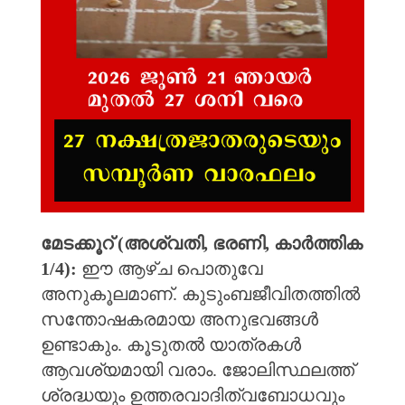
മേടക്കൂറ് (അശ്വതി, ഭരണി, കാർത്തിക
1/4):
ഈ ആഴ്ച പൊതുവേ
അനുകൂലമാണ്. കുടുംബജീവിതത്തിൽ
സന്തോഷകരമായ അനുഭവങ്ങൾ
ഉണ്ടാകും. കൂടുതൽ യാത്രകൾ
ആവശ്യമായി വരാം. ജോലിസ്ഥലത്ത്
ശ്രദ്ധയും ഉത്തരവാദിത്വബോധവും