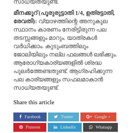
സാധ്യതയുണ്ട്.
മീനക്കൂറ് (പൂരുരുട്ടാതി 1/4, ഉത്രട്ടാതി,
രേവതി):
വ്യാഴത്തിന്റെ അനുകൂല
സ്ഥാനം കാരണം നേരിട്ടിരുന്ന പല
തടസ്സങ്ങളും മാറും. യാത്രകൾ
വർധിക്കാം. കുടുംബത്തിലും
ജോലിയിലും നല്ല ഫലങ്ങൾ ലഭിക്കും.
ആരോഗ്യകാര്യങ്ങളിൽ ശ്രദ്ധ
പുലർത്തേണ്ടതുണ്ട്. ആഗ്രഹിക്കുന്ന
പല കാര്യങ്ങളും സഫലമാകാൻ
സാധ്യതയുണ്ട്.
Share this article
Facebook
Twitter
Google +
Pinterest
LinkedIn
Whatsapp