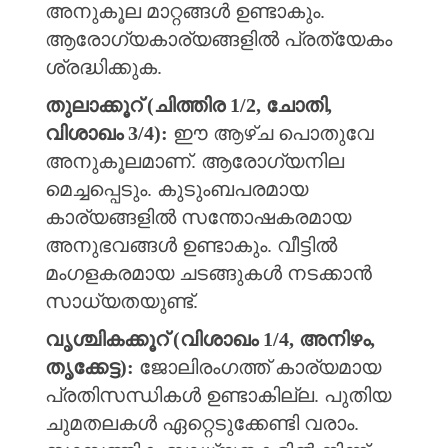
അനുകൂല മാറ്റങ്ങൾ ഉണ്ടാകും.
ആരോഗ്യകാര്യങ്ങളിൽ പ്രത്യേകം
ശ്രദ്ധിക്കുക.
തുലാക്കൂറ് (ചിത്തിര 1/2, ചോതി,
വിശാഖം 3/4):
ഈ ആഴ്ച പൊതുവേ
അനുകൂലമാണ്. ആരോഗ്യനില
മെച്ചപ്പെടും. കുടുംബപരമായ
കാര്യങ്ങളിൽ സന്തോഷകരമായ
അനുഭവങ്ങൾ ഉണ്ടാകും. വീട്ടിൽ
മംഗളകരമായ ചടങ്ങുകൾ നടക്കാൻ
സാധ്യതയുണ്ട്.
വൃശ്ചികക്കൂറ് (വിശാഖം 1/4, അനിഴം,
തൃക്കേട്ട):
ജോലിരംഗത്ത് കാര്യമായ
പ്രതിസന്ധികൾ ഉണ്ടാകില്ല. പുതിയ
ചുമതലകൾ ഏറ്റെടുക്കേണ്ടി വരാം.