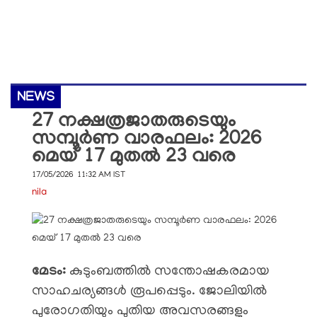
NEWS
27 നക്ഷത്രജാതരുടെയും
സമ്പൂർണ വാരഫലം: 2026
മെയ് 17 മുതൽ 23 വരെ
17/05/2026 11:32 AM IST
nila
മേടം:
കുടുംബത്തിൽ സന്തോഷകരമായ
സാഹചര്യങ്ങൾ രൂപപ്പെടും. ജോലിയിൽ
പുരോഗതിയും പുതിയ അവസരങ്ങളും