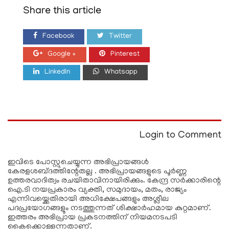
Share this article
Facebook
Twitter
Google +
Pinterest
LinkedIn
Whatsapp
Login to Comment
ഇവിടെ പോസ്റ്റുചെയ്യുന്ന അഭിപ്രായങ്ങള്‍
കേരളശബ്‌ദത്തിന്റേതല്ല . അഭിപ്രായങ്ങളുടെ പൂര്‍ണ്ണ
ഉത്തരവാദിത്വം രചയിതാവിനായിരിക്കും. കേന്ദ്ര സർക്കാരിന്റെ
ഐ.ടി നയപ്രകാരം വ്യക്തി, സമുദായം, മതം, രാജ്യം
എന്നിവയ്ക്കെതിരായി അധിക്ഷേപങ്ങളും അശ്ലീല
പദപ്രയോഗങ്ങളൂം നടത്തുന്നത് ശിക്ഷാര്‍ഹമായ കുറ്റമാണ്.
ഇത്തരം അഭിപ്രായ പ്രകടനത്തിന് നിയമനടപടി
കൈക്കൊള്ളുന്നതാണ്.