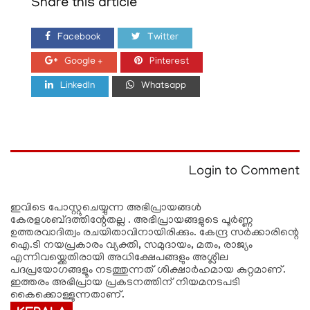
Share this article
Facebook
Twitter
Google +
Pinterest
LinkedIn
Whatsapp
Login to Comment
ഇവിടെ പോസ്റ്റുചെയ്യുന്ന അഭിപ്രായങ്ങള്‍
കേരളശബ്‌ദത്തിന്റേതല്ല . അഭിപ്രായങ്ങളുടെ പൂര്‍ണ്ണ
ഉത്തരവാദിത്വം രചയിതാവിനായിരിക്കും. കേന്ദ്ര സർക്കാരിന്റെ
ഐ.ടി നയപ്രകാരം വ്യക്തി, സമുദായം, മതം, രാജ്യം
എന്നിവയ്ക്കെതിരായി അധിക്ഷേപങ്ങളും അശ്ലീല
പദപ്രയോഗങ്ങളൂം നടത്തുന്നത് ശിക്ഷാര്‍ഹമായ കുറ്റമാണ്.
ഇത്തരം അഭിപ്രായ പ്രകടനത്തിന് നിയമനടപടി
കൈക്കൊള്ളുന്നതാണ്.