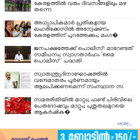
കേരളത്തിൽ വരും ദിവസങ്ങളിലും മഴ
തന്നെ
അധ്യാപികമാർ പ്രതികളായ
ലഹരിക്കേസിൽ അന്വേഷണം
കേരളത്തിന് പുറത്തേക്കും; മംഗ�
ജനപക്ഷത്തേക്ക് പൊലീസ്: മാറേണ്ടത്
സമീപനം; സ്വാഗതാർഹം 'മൈ
പൊലീസ്' പദ്ധതി
സ്വാതന്ത്ര്യദിനാഘോഷത്തിൽ
വന്ദേമാതരം പൂർണമായും
ആലപിക്കണമെന്ന് സംസ്ഥാന സ
സമരരീതിയിൽ മാറ്റം; ഫണ്ട് പിരിവിലെ
പേരുദോഷവും മാറ്റും; പുതുതലമുറയെ
ആകർഷിക�
MORE...