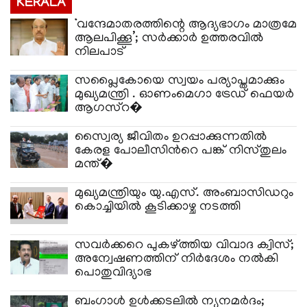
KERALA
‘വന്ദേമാതരത്തിന്റെ ആദ്യഭാഗം മാത്രമേ
ആലപിക്കൂ’; സർക്കാർ ഉത്തരവിൽ
നിലപാട്
സപ്ലൈകോയെ സ്വയം പര്യാപ്തമാക്കും
മുഖ്യമന്ത്രി . ഓണംമെഗാ ട്രേഡ് ഫെയർ
ആഗസ്റ�
സ്വൈര്യ ജീവിതം ഉറപ്പാക്കുന്നതില്‍
കേരള പോലീസിന്‍റെ പങ്ക് നിസ്തുലം
മന്ത്�
മുഖ്യമന്ത്രിയും യു.എസ്. അംബാസിഡറും
കൊച്ചിയിൽ കൂടിക്കാഴ്ച നടത്തി
സവർക്കറെ പുകഴ്ത്തിയ വിവാദ ക്വിസ്;
അന്വേഷണത്തിന് നിർദേശം നൽകി
പൊതുവിദ്യാഭ
ബംഗാൾ ഉൾക്കടലിൽ ന്യൂനമർദം;