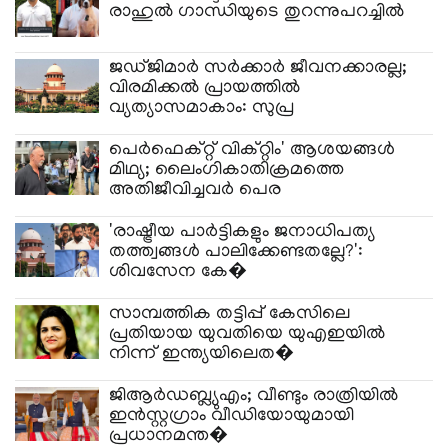
രാഹുൽ ഗാന്ധിയുടെ തുറന്നുപറച്ചിൽ
ജഡ്ജിമാർ സർക്കാർ ജീവനക്കാരല്ല;
വിരമിക്കൽ പ്രായത്തിൽ
വ്യത്യാസമാകാം: സുപ്ര
പെർഫെക്റ്റ് വിക്റ്റിം' ആശയങ്ങൾ
മിഥ്യ; ലൈംഗികാതിക്രമത്തെ
അതിജീവിച്ചവർ പെര
'രാഷ്ട്രീയ പാർട്ടികളും ജനാധിപത്യ
തത്ത്വങ്ങൾ പാലിക്കേണ്ടതല്ലേ?':
ശിവസേന കേ�
സാമ്പത്തിക തട്ടിപ്പ് കേസിലെ
പ്രതിയായ യുവതിയെ യുഎഇയിൽ
നിന്ന് ഇന്ത്യയിലെത�
ജിആർഡബ്ല്യുഎം; വീണ്ടും രാത്രിയിൽ
ഇൻസ്റ്റ​ഗ്രാം വീഡിയോയുമായി
പ്രധാനമന്ത�