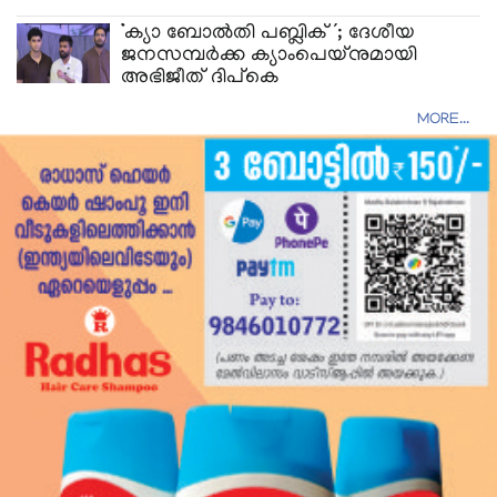
‘ക്യാ ബോൽതി പബ്ലിക്’; ദേശീയ
ജനസമ്പർക്ക ക്യാംപെയ്നുമായി
അഭിജീത് ദിപ്കെ
MORE...