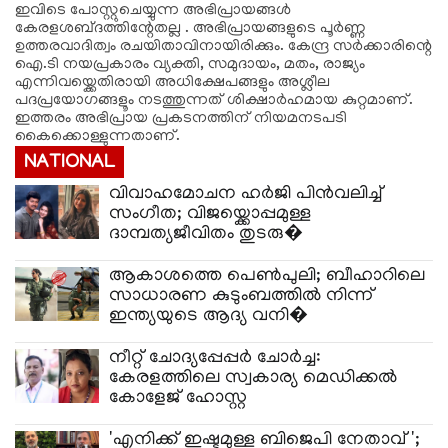
ഇവിടെ പോസ്റ്റുചെയ്യുന്ന അഭിപ്രായങ്ങള്‍
കേരളശബ്‌ദത്തിന്റേതല്ല . അഭിപ്രായങ്ങളുടെ പൂര്‍ണ്ണ
ഉത്തരവാദിത്വം രചയിതാവിനായിരിക്കും. കേന്ദ്ര സർക്കാരിന്റെ
ഐ.ടി നയപ്രകാരം വ്യക്തി, സമുദായം, മതം, രാജ്യം
എന്നിവയ്ക്കെതിരായി അധിക്ഷേപങ്ങളും അശ്ലീല
പദപ്രയോഗങ്ങളൂം നടത്തുന്നത് ശിക്ഷാര്‍ഹമായ കുറ്റമാണ്.
ഇത്തരം അഭിപ്രായ പ്രകടനത്തിന് നിയമനടപടി
കൈക്കൊള്ളുന്നതാണ്.
NATIONAL
വിവാഹമോചന ഹർജി പിൻവലിച്ച്
സംഗീത; വിജയ്ക്കൊപ്പമുള്ള
ദാമ്പത്യജീവിതം തുടരു�
ആകാശത്തെ പെൺപുലി; ബീഹാറിലെ
സാധാരണ കുടുംബത്തിൽ നിന്ന്
ഇന്ത്യയുടെ ആദ്യ വനി�
നീറ്റ് ചോദ്യപ്പേപ്പർ ചോർച്ച:
കേരളത്തിലെ സ്വകാര്യ മെഡിക്കൽ
കോളേജ് ഹോസ്റ്റ
'എനിക്ക് ഇഷ്ടമുള്ള ബിജെപി നേതാവ്';