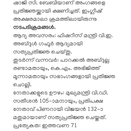
ഷാജി സി. ബേബിയാണ് അംഗങ്ങളെ
പ്രതിജ്ഞയ്ക്കായി ക്ഷണിച്ചത്. ഇംഗ്ലീഷ്
അക്ഷരമാലാ ക്രമത്തിലായിരുന്നു
നടപടിക്രമങ്ങൾ.
​ആദ്യ അവസരം: ഫിഷറീസ് മന്ത്രി വി.ഇ.
അബ്ദുൾ ഗഫൂർ ആദ്യമായി
സത്യപ്രതിജ്ഞ ചെയ്തു.
​തുടർന്ന് വന്നവർ: പാറക്കൽ അബ്ദുല്ല
രണ്ടാമതായും, കെ.എം. അഭിജിത്ത്
മൂന്നാമതായും സഭാംഗങ്ങളായി പ്രതിജ്ഞ
ചൊല്ലി.
​നേതാക്കളുടെ ഊഴം: മുഖ്യമന്ത്രി വി.ഡി.
സതീശൻ 105-ാമനായും, പ്രതിപക്ഷ
നേതാവ് പിണറായി വിജയൻ 132-ാ
മതുമായാണ് സത്യപ്രതിജ്ഞ ചെയ്തത്.
​പ്രത്യേകത: ഇത്തവണ 71