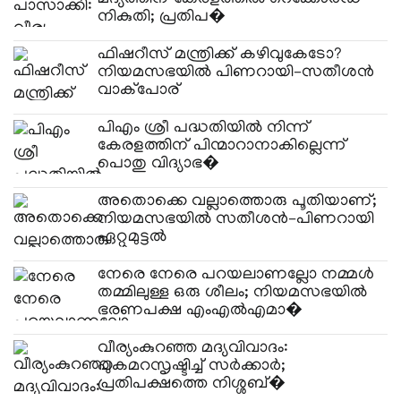
നികുതി; പ്രതിപ�
ഫിഷറീസ് മന്ത്രിക്ക് കഴിവുകേടോ?
നിയമസഭയിൽ പിണറായി–സതീശൻ
വാക്‌പോര്
പിഎം ശ്രീ പദ്ധതിയിൽ നിന്ന്
കേരളത്തിന് പിന്മാറാനാകില്ലെന്ന്
പൊതു വിദ്യാഭ�
അതൊക്കെ വല്ലാത്തൊരു പൂതിയാണ്;
നിയമസഭയിൽ സതീശൻ–പിണറായി
ഏറ്റുമുട്ടൽ
നേരെ നേരെ പറയലാണല്ലോ നമ്മൾ
തമ്മിലുള്ള ഒരു ശീലം; നിയമസഭയിൽ
ഭരണപക്ഷ എംഎൽഎമാ�
വീര്യംകുറഞ്ഞ മദ്യവിവാദം:
പുകമറസൃഷ്ടിച്ച് സർക്കാർ;
പ്രതിപക്ഷത്തെ നിശ്ശബ്�