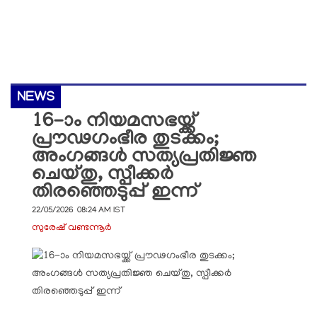
NEWS
16-ാം നിയമസഭയ്ക്ക്
പ്രൗഢഗംഭീര തുടക്കം;
അംഗങ്ങൾ സത്യപ്രതിജ്ഞ
ചെയ്തു, സ്പീക്കർ
തിരഞ്ഞെടുപ്പ് ഇന്ന്
22/05/2026 08:24 AM IST
സുരേഷ് വണ്ടന്നൂർ