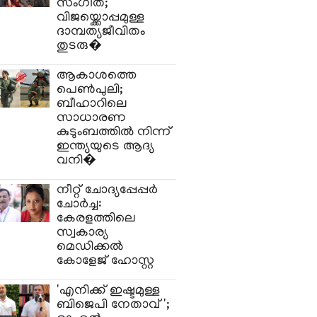
സംഗീത;
വിജയ്ക്കൊപ്പമുള്ള
ദാമ്പത്യജീവിതം
തുടരു�
ആകാശത്തെ
പെൺപുലി;
ബീഹാറിലെ
സാധാരണ
കുടുംബത്തിൽ നിന്ന്
ഇന്ത്യയുടെ ആദ്യ
വനി�
നീറ്റ് ചോദ്യപ്പേപ്പർ
ചോർച്ച:
കേരളത്തിലെ
സ്വകാര്യ
മെഡിക്കൽ
കോളേജ് ഹോസ്റ്റ
'എനിക്ക് ഇഷ്ടമുള്ള
ബിജെപി നേതാവ്';