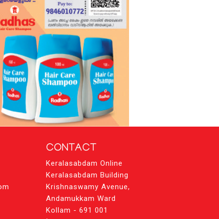
CONTACT
Keralasabdam Online
Keralasabdam Building
com
Krishnaswamy Avenue,
Andamukkam Ward
Kollam - 691 001