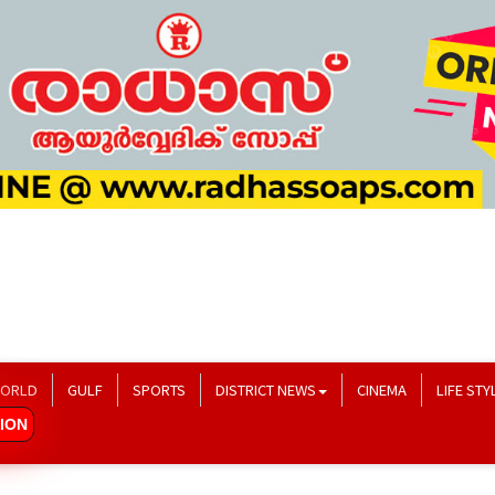
ORLD
GULF
SPORTS
DISTRICT NEWS
CINEMA
LIFE STY
ION