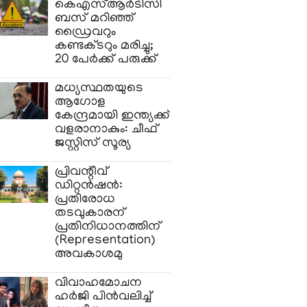
കെഎസ്ആർടിസി
ബസ് മറിഞ്ഞ്
ഡ്രൈവറും
കണ്ടക്ടറും മരിച്ചു;
20 പേർക്ക് പരുക്ക്
മധ്യസ്ഥതയുടെ
ആഗോള
കേന്ദ്രമായി ഇന്ത്യക്ക്
വളരാനാകും: ചീഫ്
ജസ്റ്റിസ് സൂര്യ
പ്രിവന്റീവ്
ഡിറ്റൻഷൻ:
പ്രതിരോധ
തടവുകാരന്
പ്രതിനിധാനത്തിന്
(Representation)
അവകാശമു
വിവാഹമോചന
ഹർജി പിൻവലിച്ച്