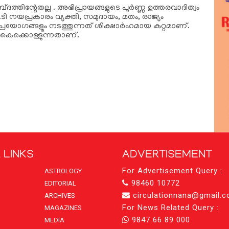
ദത്തിന്റേതല്ല . അഭിപ്രായങ്ങളുടെ പൂര്‍ണ്ണ ഉത്തരവാദിത്വം
ടി നയപ്രകാരം വ്യക്തി, സമുദായം, മതം, രാജ്യം
്രയോഗങ്ങളൂം നടത്തുന്നത് ശിക്ഷാര്‍ഹമായ കുറ്റമാണ്.
കൈക്കൊള്ളുന്നതാണ്.
 LINKS
ADVERTISEMENT
For Advertisement Query :
ASTROLOGY
98460 10772
EDITORIAL
circulationnana@gmail.
ARCHIVES
For News Related Query :
MAGAZINES
9847 66 89 000
MEDIA