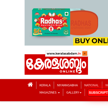
KERALA
NIYAMASABHA
NATIONAL
W
MAGAZINES
GALLERY
SUBSCRIPT