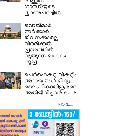
രാഹുൽ
ഗാന്ധിയുടെ
തുറന്നുപറച്ചിൽ
ജഡ്ജിമാർ
സർക്കാർ
ജീവനക്കാരല്ല;
വിരമിക്കൽ
പ്രായത്തിൽ
വ്യത്യാസമാകാം:
സുപ്ര
പെർഫെക്റ്റ് വിക്റ്റിം'
ആശയങ്ങൾ മിഥ്യ;
ലൈംഗികാതിക്രമത്തെ
അതിജീവിച്ചവർ പെര
MORE...