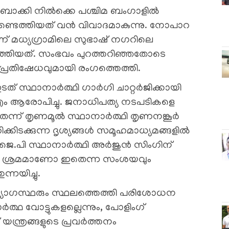
ം ബാക്കി നിൽക്കെ പശ്ചിമ ബംഗാളിൽ
 കണ്ടെത്തിയത് വൻ വിവാദമാകുന്നു. നോപാറ
ളാണ് മധ്യഗ്രാമിലെ സുഭാഷ് നഗറിലെ
്ടെത്തിയത്. സംഭവം പുറത്തറിഞ്ഞതോടെ
്രതിഷേധവുമായി രം​ഗത്തെത്തി.
 ഇടത് സ്ഥാനാർത്ഥി ഗാർഗി ചാറ്റർജിക്കായി
എം ആരോപിച്ചു. ജനാധിപത്യ നടപടികളെ
ന്ന് തൃണമൂൽ സ്ഥാനാർത്ഥി തൃണനങ്കൂർ
ചിതറിക്കിടക്കുന്ന ദൃശ്യങ്ങൾ സമൂഹമാധ്യമങ്ങളിൽ
ി.ജെ.പി സ്ഥാനാർത്ഥി അർജുൻ സിംഗിന്
ള്ള ശ്രമമാണോ ഇതെന്ന സംശയവും
നയിച്ചു.
 ഉദ്യോഗസ്ഥരും സ്ഥലത്തെത്തി പരിശോധന
ർത്ഥ വോട്ടുകളല്ലെന്നും, പോളിംഗ്
് യന്ത്രങ്ങളുടെ പ്രവർത്തനം